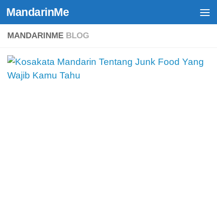
MandarinMe
Skip to content
MANDARINME
BLOG