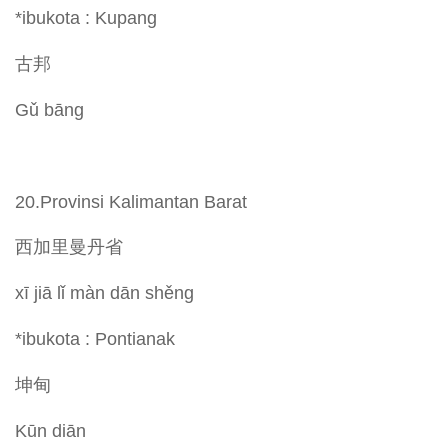
*ibukota : Kupang
古邦
Gǔ bāng
20.Provinsi Kalimantan Barat
西加里曼丹省
xī jiā lǐ màn dān shěng
*ibukota : Pontianak
坤甸
Kūn diān