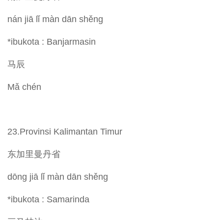
nán jiā lǐ màn dān shěng
*ibukota : Banjarmasin
马辰
Mǎ chén
23.Provinsi Kalimantan Timur
东加里曼丹省
dōng jiā lǐ màn dān shěng
*ibukota : Samarinda