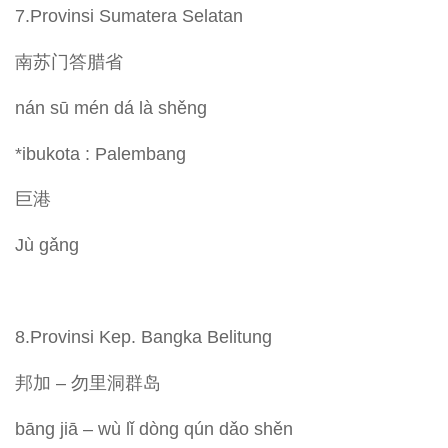
7.Provinsi Sumatera Selatan
南苏门答腊省
nán sū mén dá là shěng
*ibukota : Palembang
巨港
Jù gǎng
8.Provinsi Kep. Bangka Belitung
邦加 – 勿里洞群岛
bāng jiā – wù lǐ dòng qún dǎo shěn