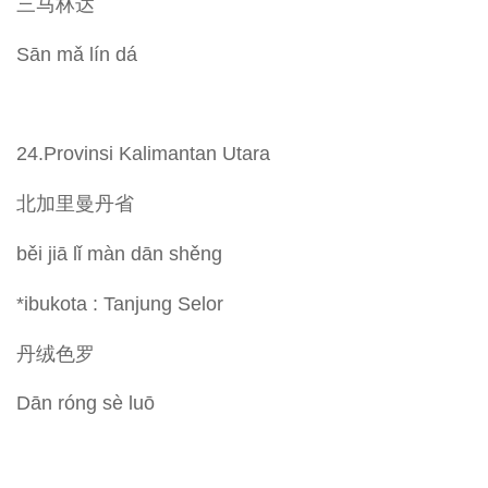
三马林达
Sān mǎ lín dá
24.Provinsi Kalimantan Utara
北加里曼丹省
běi jiā lǐ màn dān shěng
*ibukota : Tanjung Selor
丹绒色罗
Dān róng sè luō