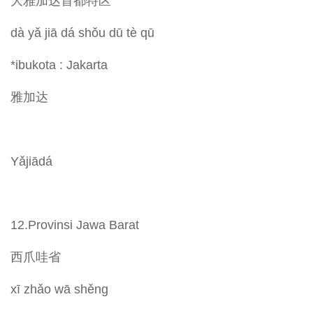
大雅加达首都特区
dà yǎ jiā dá shǒu dū tè qū
*ibukota : Jakarta
雅加达
Yǎjiādá
12.Provinsi Jawa Barat
西爪哇省
xī zhǎo wā shěng