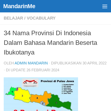
MandarinMe
Skip to content
BELAJAR
/
VOCABULARY
34 Nama Provinsi Di Indonesia
Dalam Bahasa Mandarin Beserta
Ibukotanya
OLEH
ADMIN MANDARIN
· DIPUBLIKASIKAN
30 APRIL 2022
· DI UPDATE
26 FEBRUARI 2024