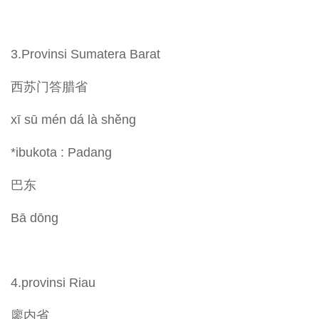
3.Provinsi Sumatera Barat
西苏门答腊省
xī sū mén dá là shěng
*ibukota : Padang
巴东
Bā dōng
4.provinsi Riau
廖内省