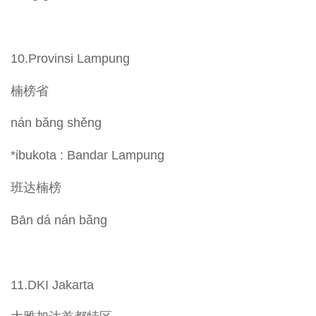
10.Provinsi Lampung
楠榜省
nán bǎng shěng
*ibukota : Bandar Lampung
班达楠榜
Bān dá nán bǎng
11.DKI Jakarta