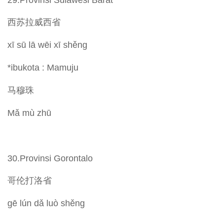
西苏拉威西省
xī sū lā wēi xī shěng
*ibukota : Mamuju
马穆珠
Mǎ mù zhū
30.Provinsi Gorontalo
哥伦打洛省
gē lún dǎ luò shěng