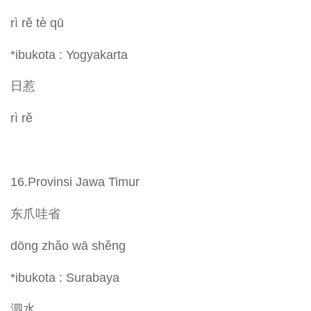
rì rě tè qū
*ibukota : Yogyakarta
日惹
rì rě
16.Provinsi Jawa Timur
东爪哇省
dōng zhǎo wā shěng
*ibukota : Surabaya
泗水