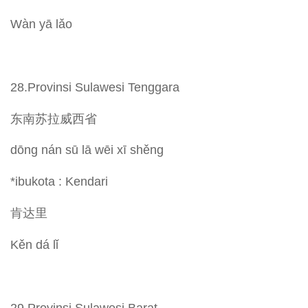
Wàn yā lǎo
28.Provinsi Sulawesi Tenggara
东南苏拉威西省
dōng nán sū lā wēi xī shěng
*ibukota : Kendari
肯达里
Kěn dá lǐ
29.Provinsi Sulawesi Barat