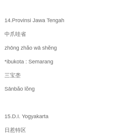
14.Provinsi Jawa Tengah
中爪哇省
zhōng zhǎo wā shěng
*ibukota : Semarang
三宝垄
Sānbǎo lǒng
15.D.I. Yogyakarta
日惹特区