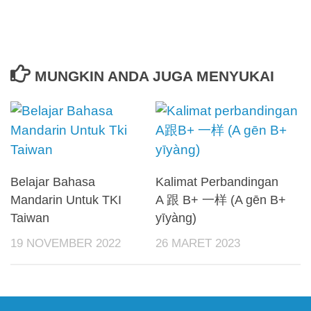
MUNGKIN ANDA JUGA MENYUKAI
Belajar Bahasa
Kalimat Perbandingan
Mandarin Untuk TKI
A 跟 B+ 一样 (A gēn B+
Taiwan
yīyàng)
19 NOVEMBER 2022
26 MARET 2023