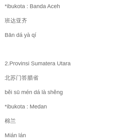
*ibukota : Banda Aceh
班达亚齐
Bān dá yà qí
2.Provinsi Sumatera Utara
北苏门答腊省
běi sū mén dá là shěng
*ibukota : Medan
棉兰
Mián lán