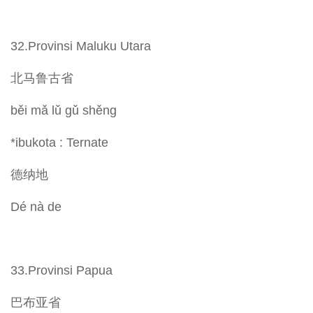
32.Provinsi Maluku Utara
北马鲁古省
běi mǎ lǔ gǔ shěng
*ibukota : Ternate
德纳地
Dé nà de
33.Provinsi Papua
巴布亚省