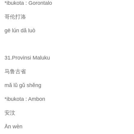
*ibukota : Gorontalo
哥伦打洛
gē lún dǎ luò
31.Provinsi Maluku
马鲁古省
mǎ lǔ gǔ shěng
*ibukota : Ambon
安汶
Ān wèn