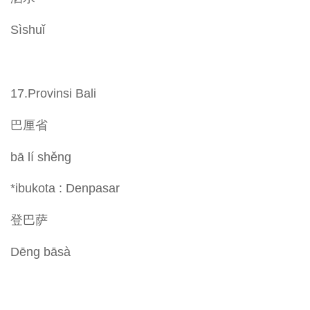
Sìshuǐ
17.Provinsi Bali
巴厘省
bā lí shěng
*ibukota : Denpasar
登巴萨
Dēng bāsà