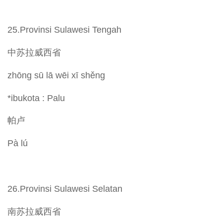
25.Provinsi Sulawesi Tengah
中苏拉威西省
zhōng sū lā wēi xī shěng
*ibukota : Palu
帕卢
Pà lú
26.Provinsi Sulawesi Selatan
南苏拉威西省