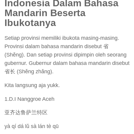
Indonesia Dalam Bahasa
Mandarin Beserta
Ibukotanya
Setiap provinsi memiliki ibukota masing-masing.
Provinsi dalam bahasa mandarin disebut 省
(Shěng). Dan setiap provinsi dipimpin oleh seorang
gubernur. Gubernur dalam bahasa mandarin disebut
省长 (Shěng zhǎng).
Kita langsung aja yukk.
1.D.I Nanggroe Aceh
亚齐达鲁萨兰特区
yà qí dá lǔ sà lán tè qū