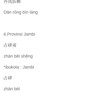
丹戎摈榔
Dān róng bìn láng
6.Provinsi Jambi
占碑省
zhàn bēi shěng
*ibukota : Jambi
占碑
zhàn bēi