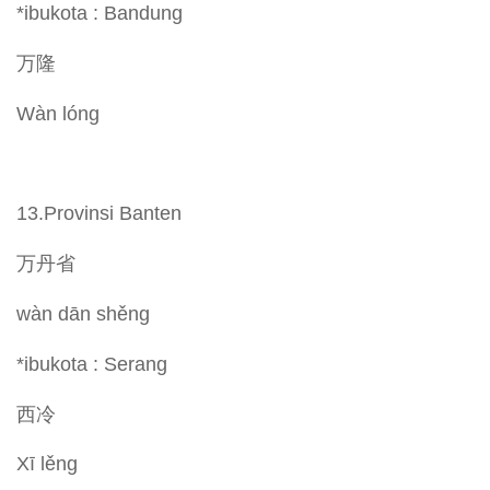
*ibukota : Bandung
万隆
Wàn lóng
13.Provinsi Banten
万丹省
wàn dān shěng
*ibukota : Serang
西冷
Xī lěng