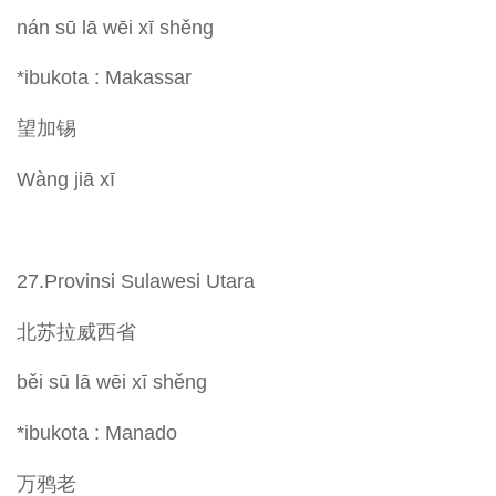
nán sū lā wēi xī shěng
*ibukota : Makassar
望加锡
Wàng jiā xī
27.Provinsi Sulawesi Utara
北苏拉威西省
běi sū lā wēi xī shěng
*ibukota : Manado
万鸦老