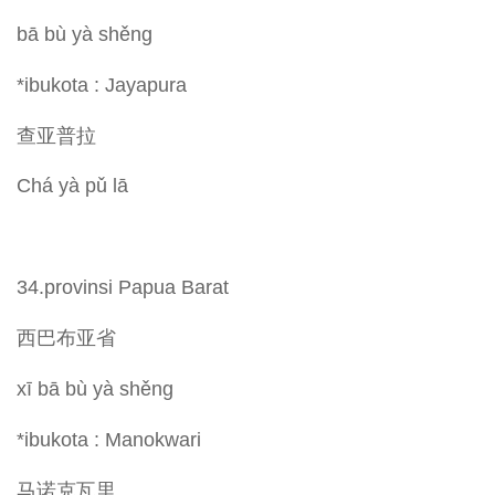
bā bù yà shěng
*ibukota : Jayapura
查亚普拉
Chá yà pǔ lā
34.provinsi Papua Barat
西巴布亚省
xī bā bù yà shěng
*ibukota : Manokwari
马诺克瓦里