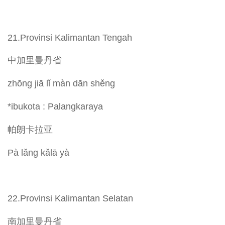
21.Provinsi Kalimantan Tengah
中加里曼丹省
zhōng jiā lǐ màn dān shěng
*ibukota : Palangkaraya
帕朗卡拉亚
Pà lǎng kǎlā yà
22.Provinsi Kalimantan Selatan
南加里曼丹省