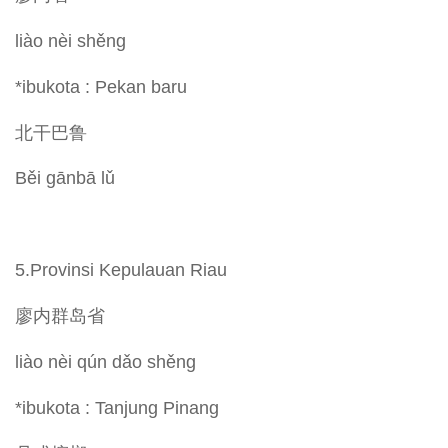
liào nèi shěng
*ibukota : Pekan baru
北干巴鲁
Běi gānbā lǔ
5.Provinsi Kepulauan Riau
廖内群岛省
liào nèi qún dǎo shěng
*ibukota : Tanjung Pinang