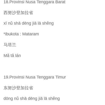
18.Provinsi Nusa Tenggara Barat
西努沙登加拉省
xī nǔ shā dēng jiā lā shěng
*ibukota : Mataram
马塔兰
Mǎ tǎ lán
19.Provinsi Nusa Tenggara Timur
东努沙登加拉省
dōng nǔ shā dēng jiā lā shěng