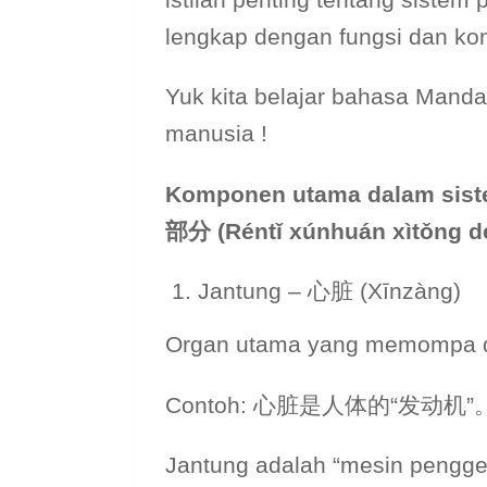
lengkap dengan fungsi dan k
Yuk kita belajar bahasa Manda
manusia !
Komponen utama dalam sist
部分 (Rént
ǐ xúnhuán xìt
ǒng d
Jantung – 心脏 (Xīnzàng)
Organ utama yang memompa da
Contoh: 心脏是人体的“发动机”。(Xīnzà
Jantung adalah “mesin pengge