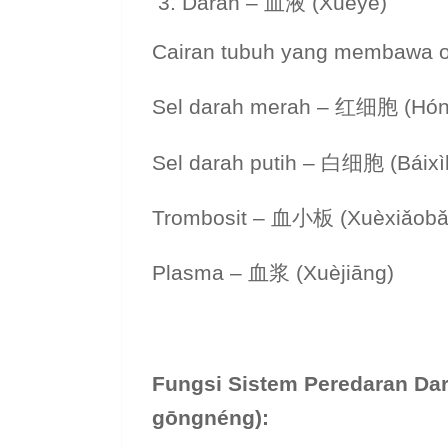
Darah – 血液 (Xuèyè)
Cairan tubuh yang membawa oks
Sel darah merah – 红细胞 (Hón
Sel darah putih – 白细胞 (Báixì
Trombosit – 血小板 (Xuèxiǎobǎ
Plasma – 血浆 (Xuèjiāng)
Fungsi Sistem Peredaran Da
gōngnéng):