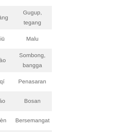
Gugup,
āng
tegang
iū
Malu
Sombong,
’ào
bangga
qí
Penasaran
áo
Bosan
fèn
Bersemangat