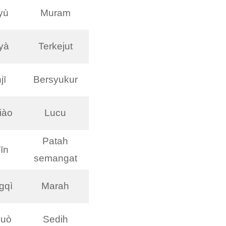
yù
Muram
yà
Terkejut
jī
Bersyukur
iào
Lucu
Patah
īn
semangat
gqì
Marah
uò
Sedih