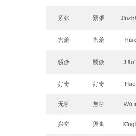
紧张
緊張
Jǐnzh
害羞
害羞
Hàix
骄傲
驕傲
Jiāo
好奇
好奇
Hào
无聊
無聊
Wúli
兴奋
興奮
Xīng