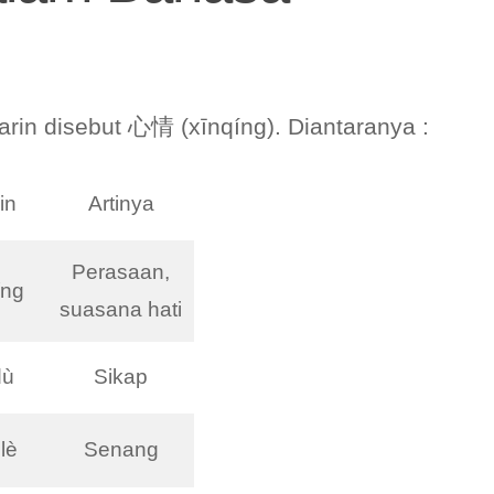
in disebut 心情 (xīnqíng). Diantaranya :
in
Artinya
Perasaan,
íng
suasana hati
dù
Sikap
lè
Senang