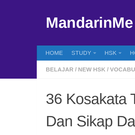
Skip to content
MandarinMe
HOME
STUDY
HSK
H
BELAJAR
/
NEW HSK
/
VOCABU
36 Kosakata 
Dan Sikap D