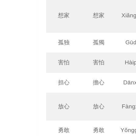
想家
想家
Xiǎng
孤独
孤獨
Gū
害怕
害怕
Hài
担心
擔心
Dānx
放心
放心
Fàng
勇敢
勇敢
Yǒng