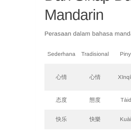
Mandarin
Perasaan dalam bahasa mandar
Sederhana
Tradisional
Piny
心情
心情
Xīnq
态度
態度
Tài
快乐
快樂
Kuài