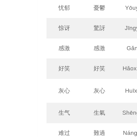
忧郁
憂鬱
Yōu
惊讶
驚訝
Jīng
感激
感激
Gǎn
好笑
好笑
Hǎox
灰心
灰心
Huīx
生气
生氣
Shēn
难过
難過
Náng