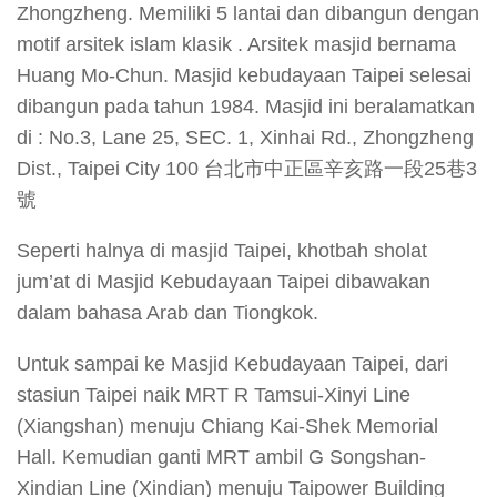
Zhongzheng. Memiliki 5 lantai dan dibangun dengan
motif arsitek islam klasik . Arsitek masjid bernama
Huang Mo-Chun. Masjid kebudayaan Taipei selesai
dibangun pada tahun 1984. Masjid ini beralamatkan
di : No.3, Lane 25, SEC. 1, Xinhai Rd., Zhongzheng
Dist., Taipei City 100 台北市中正區辛亥路一段25巷3
號
Seperti halnya di masjid Taipei, khotbah sholat
jum’at di Masjid Kebudayaan Taipei dibawakan
dalam bahasa Arab dan Tiongkok.
Untuk sampai ke Masjid Kebudayaan Taipei, dari
stasiun Taipei naik MRT R Tamsui-Xinyi Line
(Xiangshan) menuju Chiang Kai-Shek Memorial
Hall. Kemudian ganti MRT ambil G Songshan-
Xindian Line (Xindian) menuju Taipower Building