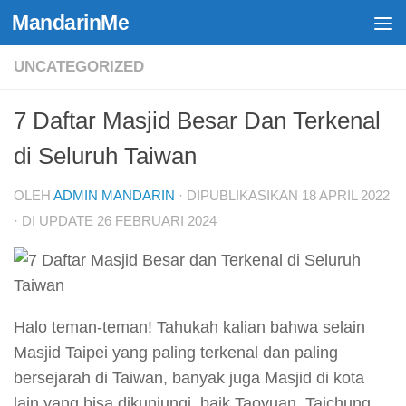
MandarinMe
Skip to content
UNCATEGORIZED
7 Daftar Masjid Besar Dan Terkenal
di Seluruh Taiwan
OLEH
ADMIN MANDARIN
· DIPUBLIKASIKAN
18 APRIL 2022
· DI UPDATE
26 FEBRUARI 2024
Halo teman-teman! Tahukah kalian bahwa selain
Masjid Taipei yang paling terkenal dan paling
bersejarah di Taiwan, banyak juga Masjid di kota
lain yang bisa dikunjungi, baik Taoyuan, Taichung,