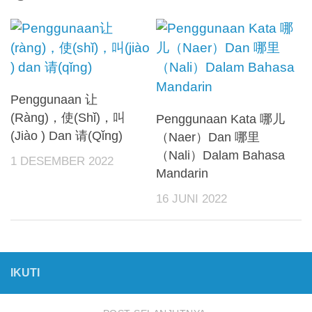
Penggunaan 让
(Ràng)，使(Shǐ)，叫
Penggunaan Kata 哪儿
(Jiào ) Dan 请(Qǐng)
（Naer）Dan 哪里
（Nali）Dalam Bahasa
1 DESEMBER 2022
Mandarin
16 JUNI 2022
IKUTI