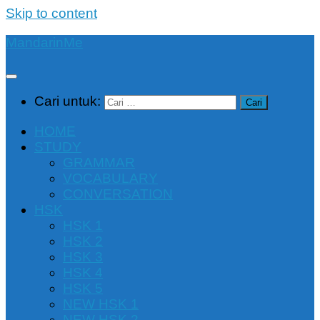
Skip to content
MandarinMe
Cari untuk:
HOME
STUDY
GRAMMAR
VOCABULARY
CONVERSATION
HSK
HSK 1
HSK 2
HSK 3
HSK 4
HSK 5
NEW HSK 1
NEW HSK 2