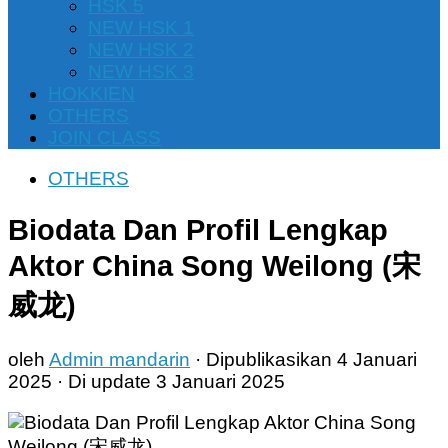
HSK 5
NEW HSK 1
NEW HSK 2
NEW HSK 3
HOKKIEN
OTHERS
JOIN CLASS
OTHERS
Biodata Dan Profil Lengkap
Aktor China Song Weilong (宋
威龙)
oleh
Admin mandarin
· Dipublikasikan
4 Januari
2025
· Di update
3 Januari 2025