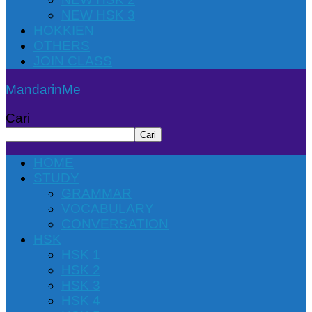
NEW HSK 3
HOKKIEN
OTHERS
JOIN CLASS
MandarinMe
Cari
Cari
HOME
STUDY
GRAMMAR
VOCABULARY
CONVERSATION
HSK
HSK 1
HSK 2
HSK 3
HSK 4