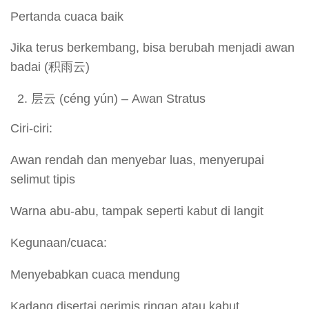
Pertanda cuaca baik
Jika terus berkembang, bisa berubah menjadi awan
badai (积雨云)
层云 (céng yún) – Awan Stratus
Ciri-ciri:
Awan rendah dan menyebar luas, menyerupai
selimut tipis
Warna abu-abu, tampak seperti kabut di langit
Kegunaan/cuaca:
Menyebabkan cuaca mendung
Kadang disertai gerimis ringan atau kabut