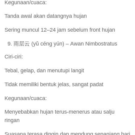
Kegunaan/cuaca:
Tanda awal akan datangnya hujan
Sering muncul 12–24 jam sebelum front hujan
雨层云 (yǔ céng yún) – Awan Nimbostratus
Ciri-ciri:
Tebal, gelap, dan menutupi langit
Tidak memiliki bentuk jelas, sangat padat
Kegunaan/cuaca:
Menyebabkan hujan terus-menerus atau salju
ringan
Suasana terasa dingin dan mendung sepanjang hari