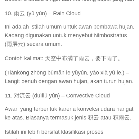
雨云 (yǔ yún) – Rain Cloud
Ini adalah istilah umum untuk awan pembawa hujan.
Kadang digunakan untuk menyebut Nimbostratus
(雨层云) secara umum.
Contoh kalimat: 天空中布满了雨云，要下雨了。
(Tiānkōng zhōng bùmǎn le yǔyún, yào xià yǔ le.) –
Langit penuh dengan awan hujan, akan turun hujan.
对流云 (duìliú yún) – Convective Cloud
Awan yang terbentuk karena konveksi udara hangat
ke atas. Biasanya termasuk jenis 积云 atau 积雨云.
Istilah ini lebih bersifat klasifikasi proses