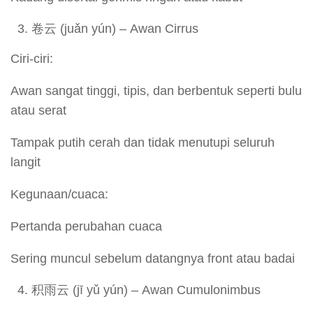
卷云 (juǎn yún) – Awan Cirrus
Ciri-ciri:
Awan sangat tinggi, tipis, dan berbentuk seperti bulu
atau serat
Tampak putih cerah dan tidak menutupi seluruh
langit
Kegunaan/cuaca:
Pertanda perubahan cuaca
Sering muncul sebelum datangnya front atau badai
积雨云 (jī yǔ yún) – Awan Cumulonimbus