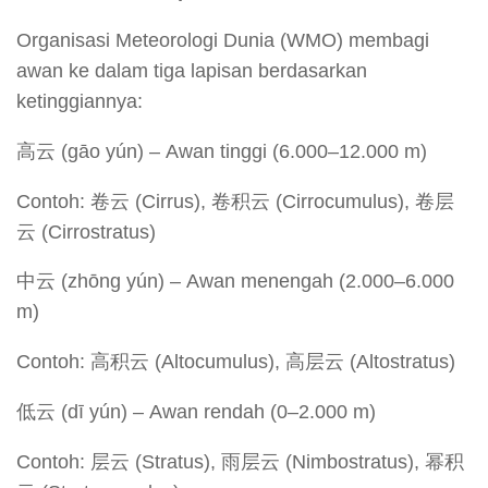
Organisasi Meteorologi Dunia (WMO) membagi
awan ke dalam tiga lapisan berdasarkan
ketinggiannya:
高云 (gāo yún) – Awan tinggi (6.000–12.000 m)
Contoh: 卷云 (Cirrus), 卷积云 (Cirrocumulus), 卷层
云 (Cirrostratus)
中云 (zhōng yún) – Awan menengah (2.000–6.000
m)
Contoh: 高积云 (Altocumulus), 高层云 (Altostratus)
低云 (dī yún) – Awan rendah (0–2.000 m)
Contoh: 层云 (Stratus), 雨层云 (Nimbostratus), 幂积