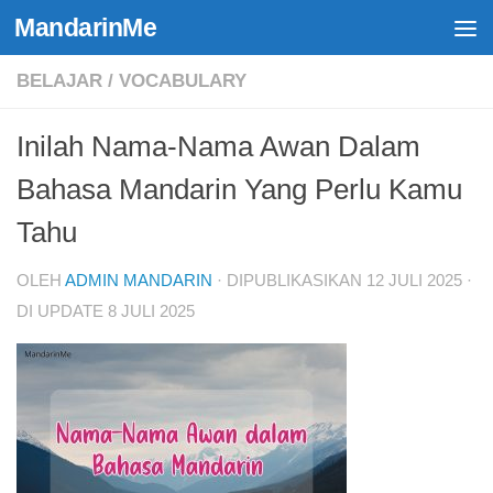
MandarinMe
Skip to content
BELAJAR
/
VOCABULARY
Inilah Nama-Nama Awan Dalam
Bahasa Mandarin Yang Perlu Kamu
Tahu
OLEH
ADMIN MANDARIN
· DIPUBLIKASIKAN
12 JULI 2025
·
DI UPDATE
8 JULI 2025