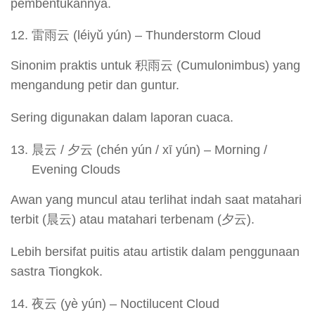
pembentukannya.
雷雨云 (léiyǔ yún) – Thunderstorm Cloud
Sinonim praktis untuk 积雨云 (Cumulonimbus) yang
mengandung petir dan guntur.
Sering digunakan dalam laporan cuaca.
晨云 / 夕云 (chén yún / xī yún) – Morning /
Evening Clouds
Awan yang muncul atau terlihat indah saat matahari
terbit (晨云) atau matahari terbenam (夕云).
Lebih bersifat puitis atau artistik dalam penggunaan
sastra Tiongkok.
夜云 (yè yún) – Noctilucent Cloud