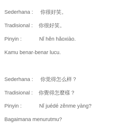
Sederhana : 你很好笑。
Tradisional : 你很好笑。
Pinyin : Nǐ hěn hǎoxiào.
Kamu benar-benar lucu.
Sederhana : 你觉得怎么样？
Tradisional : 你覺得怎麼樣？
Pinyin : Nǐ juédé zěnme yàng?
Bagaimana menurutmu?