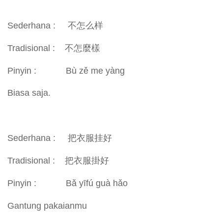
Sederhana : 不怎么样
Tradisional : 不怎麼樣
Pinyin : Bù zě me yàng
Biasa saja.
Sederhana : 把衣服挂好
Tradisional : 把衣服掛好
Pinyin : Bǎ yīfú guà hǎo
Gantung pakaianmu