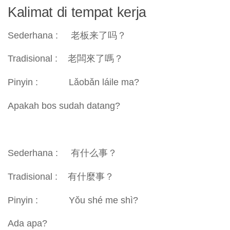
Kalimat di tempat kerja
Sederhana : 老板来了吗？
Tradisional : 老闆來了嗎？
Pinyin : Lǎobǎn láile ma?
Apakah bos sudah datang?
Sederhana : 有什么事？
Tradisional : 有什麼事？
Pinyin : Yǒu shé me shì?
Ada apa?