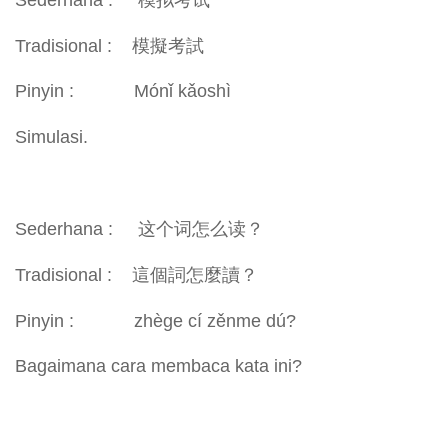
Tradisional : 模擬考試
Pinyin : Mónǐ kǎoshì
Simulasi.
Sederhana : 这个词怎么读？
Tradisional : 這個詞怎麼讀？
Pinyin : zhège cí zěnme dú?
Bagaimana cara membaca kata ini?