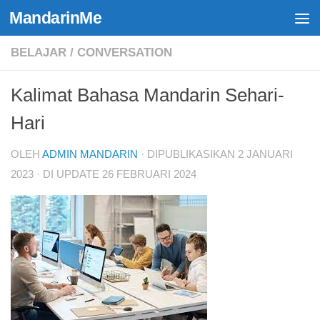
MandarinMe
Skip to content
BELAJAR
/
CONVERSATION
Kalimat Bahasa Mandarin Sehari-
Hari
OLEH
ADMIN MANDARIN
· DIPUBLIKASIKAN
2 JANUARI
2023
· DI UPDATE
26 FEBRUARI 2024