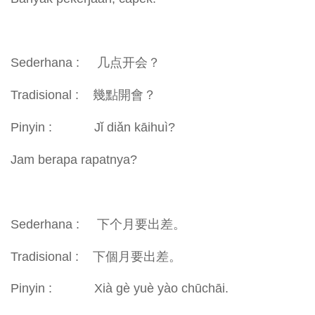
Sederhana : 几点开会？
Tradisional : 幾點開會？
Pinyin : Jǐ diǎn kāihuì?
Jam berapa rapatnya?
Sederhana : 下个月要出差。
Tradisional : 下個月要出差。
Pinyin : Xià gè yuè yào chūchāi.