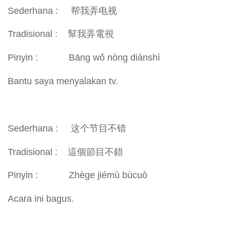
Sederhana : 帮我弄电视
Tradisional : 幫我弄電視
Pinyin : Bāng wǒ nòng diànshì
Bantu saya menyalakan tv.
Sederhana : 这个节目不错
Tradisional : 這個節目不錯
Pinyin : Zhège jiémù bùcuò
Acara ini bagus.