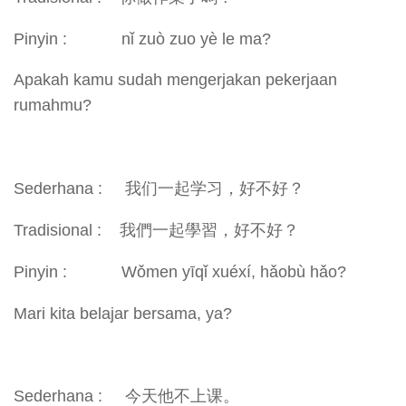
Pinyin : nǐ zuò zuo yè le ma?
Apakah kamu sudah mengerjakan pekerjaan
rumahmu?
Sederhana : 我们一起学习，好不好？
Tradisional : 我們一起學習，好不好？
Pinyin : Wǒmen yīqǐ xuéxí, hǎobù hǎo?
Mari kita belajar bersama, ya?
Sederhana : 今天他不上课。