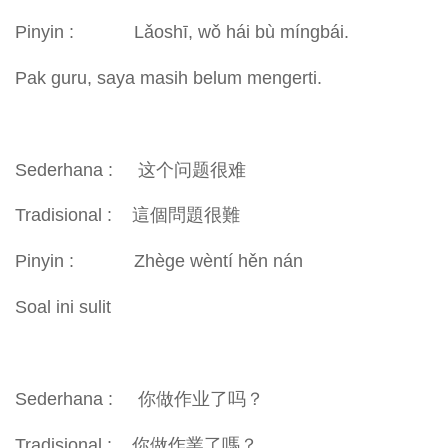
Pinyin : Lǎoshī, wǒ hái bù míngbái.
Pak guru, saya masih belum mengerti.
Sederhana : 这个问题很难
Tradisional : 這個問題很難
Pinyin : Zhège wèntí hěn nán
Soal ini sulit
Sederhana : 你做作业了吗？
Tradisional : 你做作業了嗎？