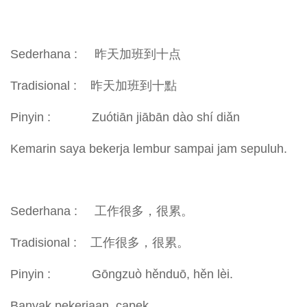
Sederhana : 昨天加班到十点
Tradisional : 昨天加班到十點
Pinyin : Zuótiān jiābān dào shí diǎn
Kemarin saya bekerja lembur sampai jam sepuluh.
Sederhana : 工作很多，很累。
Tradisional : 工作很多，很累。
Pinyin : Gōngzuò hěnduō, hěn lèi.
Banyak pekerjaan, capek.