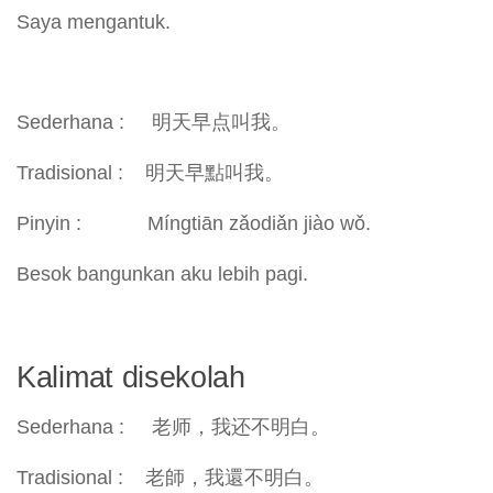
Saya mengantuk.
Sederhana : 明天早点叫我。
Tradisional : 明天早點叫我。
Pinyin : Míngtiān zǎodiǎn jiào wǒ.
Besok bangunkan aku lebih pagi.
Kalimat disekolah
Sederhana : 老师，我还不明白。
Tradisional : 老師，我還不明白。