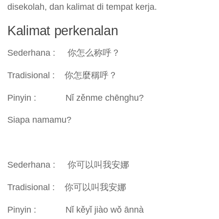
disekolah, dan kalimat di tempat kerja.
Kalimat perkenalan
Sederhana : 你怎么称呼？
Tradisional : 你怎麼稱呼？
Pinyin : Nǐ zěnme chēnghu?
Siapa namamu?
Sederhana : 你可以叫我安娜
Tradisional : 你可以叫我安娜
Pinyin : Nǐ kěyǐ jiào wǒ ānnà