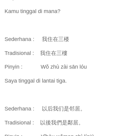
Kamu tinggal di mana?
Sederhana : 我住在三楼
Tradisional : 我住在三樓
Pinyin : Wǒ zhù zài sān lóu
Saya tinggal di lantai tiga.
Sederhana : 以后我们是邻居。
Tradisional : 以後我們是鄰居。