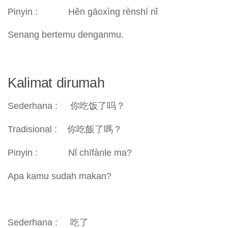
Pinyin : Hěn gāoxìng rènshí nǐ
Senang bertemu denganmu.
Kalimat dirumah
Sederhana : 你吃饭了吗？
Tradisional : 你吃飯了嗎？
Pinyin : Nǐ chīfànle ma?
Apa kamu sudah makan?
Sederhana : 吃了