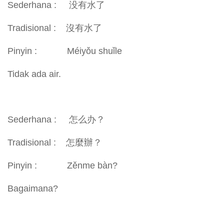
Sederhana : 没有水了
Tradisional : 沒有水了
Pinyin : Méiyǒu shuǐle
Tidak ada air.
Sederhana : 怎么办？
Tradisional : 怎麼辦？
Pinyin : Zěnme bàn?
Bagaimana?