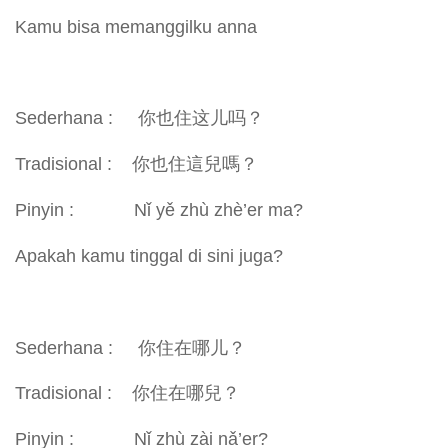
Kamu bisa memanggilku anna
Sederhana : 你也住这儿吗？
Tradisional : 你也住這兒嗎？
Pinyin : Nǐ yě zhù zhè’er ma?
Apakah kamu tinggal di sini juga?
Sederhana : 你住在哪儿？
Tradisional : 你住在哪兒？
Pinyin : Nǐ zhù zài nǎ’er?