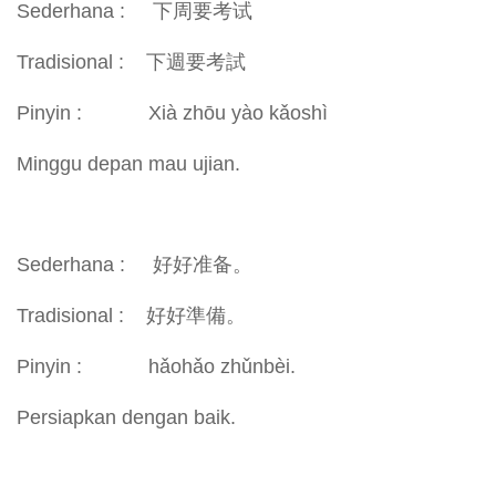
Sederhana : 下周要考试
Tradisional : 下週要考試
Pinyin : Xià zhōu yào kǎoshì
Minggu depan mau ujian.
Sederhana : 好好准备。
Tradisional : 好好準備。
Pinyin : hǎohǎo zhǔnbèi.
Persiapkan dengan baik.