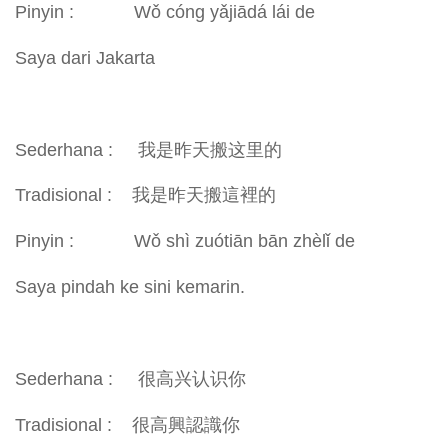
Pinyin : Wǒ cóng yǎjiādá lái de
Saya dari Jakarta
Sederhana : 我是昨天搬这里的
Tradisional : 我是昨天搬這裡的
Pinyin : Wǒ shì zuótiān bān zhèlǐ de
Saya pindah ke sini kemarin.
Sederhana : 很高兴认识你
Tradisional : 很高興認識你