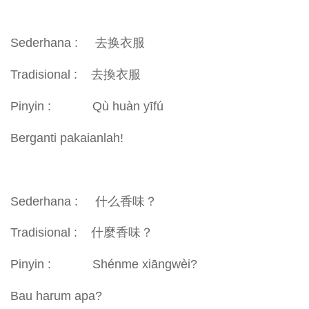
Sederhana : 去换衣服
Tradisional : 去換衣服
Pinyin : Qù huàn yīfú
Berganti pakaianlah!
Sederhana : 什么香味？
Tradisional : 什麼香味？
Pinyin : Shénme xiāngwèi?
Bau harum apa?