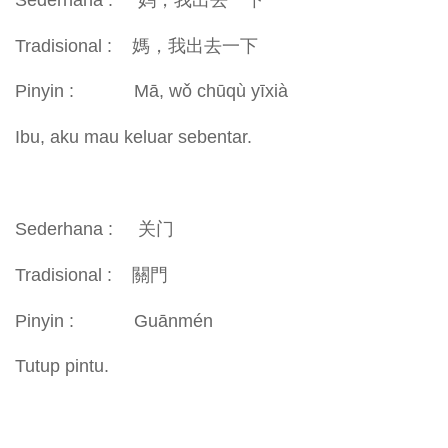
Tradisional : 媽，我出去一下
Pinyin : Mā, wǒ chūqù yīxià
Ibu, aku mau keluar sebentar.
Sederhana : 关门
Tradisional : 關門
Pinyin : Guānmén
Tutup pintu.