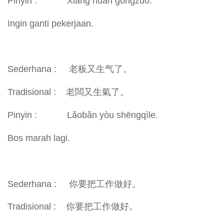
Pinyin : Xiǎng huàn gōngzuò.
Ingin ganti pekerjaan.
Sederhana : 老板又生气了。
Tradisional : 老闆又生氣了。
Pinyin : Lǎobǎn yòu shēngqìle.
Bos marah lagi.
Sederhana : 你要把工作做好。
Tradisional : 你要把工作做好。