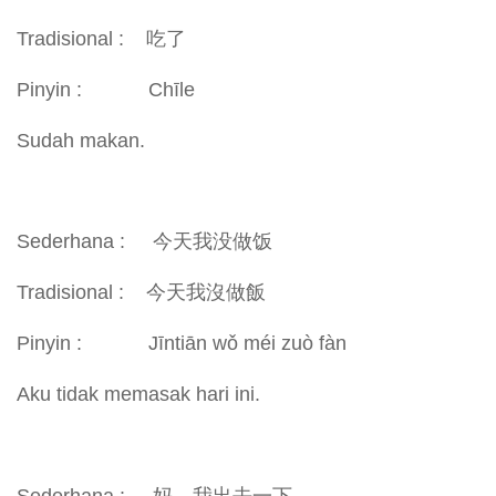
Tradisional : 吃了
Pinyin : Chīle
Sudah makan.
Sederhana : 今天我没做饭
Tradisional : 今天我沒做飯
Pinyin : Jīntiān wǒ méi zuò fàn
Aku tidak memasak hari ini.
Sederhana : 妈，我出去一下