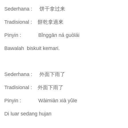
Sederhana : 饼干拿过来
Tradisional : 餅乾拿過來
Pinyin : Bǐnggān ná guòlái
Bawalah biskuit kemari.
Sederhana : 外面下雨了
Tradisional : 外面下雨了
Pinyin : Wàimiàn xià yǔle
Di luar sedang hujan