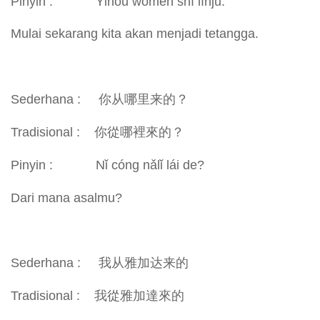
Pinyin : Yǐhòu wǒmen shì línjū.
Mulai sekarang kita akan menjadi tetangga.
Sederhana : 你从哪里来的？
Tradisional : 你從哪裡來的？
Pinyin : Nǐ cóng nǎlǐ lái de?
Dari mana asalmu?
Sederhana : 我从雅加达来的
Tradisional : 我從雅加達來的