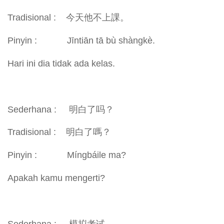
Tradisional : 今天他不上課。
Pinyin : Jīntiān tā bù shàngkè.
Hari ini dia tidak ada kelas.
Sederhana : 明白了吗？
Tradisional : 明白了嗎？
Pinyin : Míngbáile ma?
Apakah kamu mengerti?
Sederhana : 模拟考试