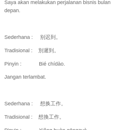
Saya akan melakukan perjalanan bisnis bulan
depan.
Sederhana : 别迟到。
Tradisional : 別遲到。
Pinyin : Bié chídào.
Jangan terlambat.
Sederhana : 想换工作。
Tradisional : 想換工作。