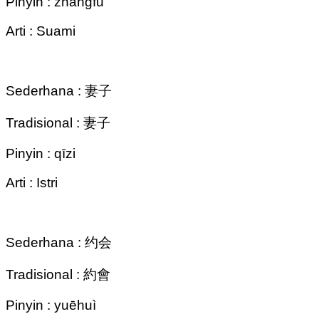
Pinyin : zhàngfu
Arti : Suami
Sederhana : 妻子
Tradisional : 妻子
Pinyin : qīzi
Arti : Istri
Sederhana : 约会
Tradisional : 約會
Pinyin : yuēhuì