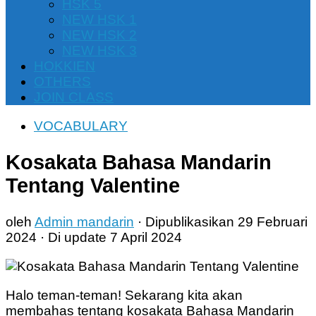
HSK 5
NEW HSK 1
NEW HSK 2
NEW HSK 3
HOKKIEN
OTHERS
JOIN CLASS
VOCABULARY
Kosakata Bahasa Mandarin
Tentang Valentine
oleh
Admin mandarin
· Dipublikasikan
29 Februari
2024
· Di update
7 April 2024
Halo teman-teman! Sekarang kita akan
membahas tentang kosakata Bahasa Mandarin