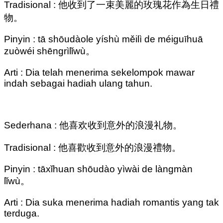
Tradisional : 他收到了一束美麗的玫瑰花作為生日禮
物。
Pinyin : tā shōudàole yíshù měilì de méiguīhuā
zuòwéi shēngrìlǐwù。
Arti : Dia telah menerima sekelompok mawar
indah sebagai hadiah ulang tahun.
Sederhana : 他喜欢收到意外的浪漫礼物。
Tradisional : 他喜歡收到意外的浪漫禮物。
Pinyin : tāxǐhuan shōudào yìwài de làngmàn
lǐwù。
Arti : Dia suka menerima hadiah romantis yang tak
terduga.