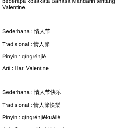
beberapa kosakata Bahasa Mandarin tentang
Valentine.
Sederhana : 情人节
Tradisional : 情人節
Pinyin : qíngrénjié
Arti : Hari Valentine
Sederhana : 情人节快乐
Tradisional : 情人節快樂
Pinyin : qíngrénjiékuàilè