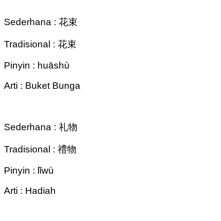
Sederhana : 花束
Tradisional : 花束
Pinyin : huāshù
Arti : Buket Bunga
Sederhana : 礼物
Tradisional : 禮物
Pinyin : lǐwù
Arti : Hadiah