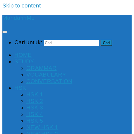
Skip to content
MandarinMe
Cari untuk:
HOME
STUDY
GRAMMAR
VOCABULARY
CONVERSATION
HSK
HSK 1
HSK 2
HSK 3
HSK 4
HSK 5
NEW HSK 1
NEW HSK 2