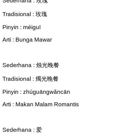
Sederhana : 玫瑰
Tradisional : 玫瑰
Pinyin : méiguī
Arti : Bunga Mawar
Sederhana : 烛光晚餐
Tradisional : 燭光晚餐
Pinyin : zhúguāngwǎncān
Arti : Makan Malam Romantis
Sederhana : 爱