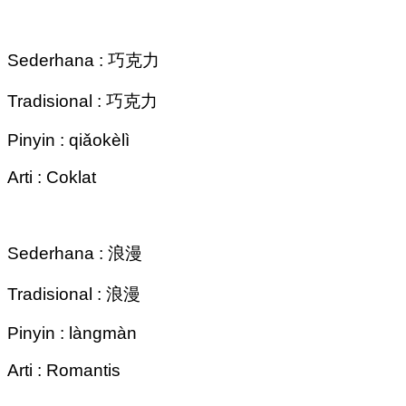
Sederhana : 巧克力
Tradisional : 巧克力
Pinyin : qiǎokèlì
Arti : Coklat
Sederhana : 浪漫
Tradisional : 浪漫
Pinyin : làngmàn
Arti : Romantis