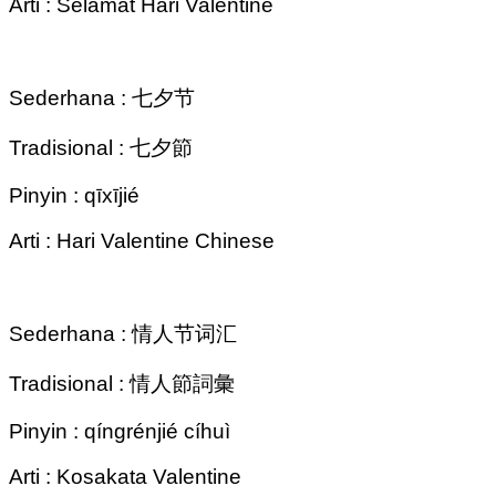
Arti : Selamat Hari Valentine
Sederhana : 七夕节
Tradisional : 七夕節
Pinyin : qīxījié
Arti : Hari Valentine Chinese
Sederhana : 情人节词汇
Tradisional : 情人節詞彙
Pinyin : qíngrénjié cíhuì
Arti : Kosakata Valentine