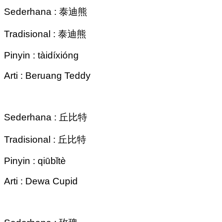
Sederhana : 泰迪熊
Tradisional : 泰迪熊
Pinyin : tàidíxióng
Arti : Beruang Teddy
Sederhana : 丘比特
Tradisional : 丘比特
Pinyin : qiūbǐtè
Arti : Dewa Cupid