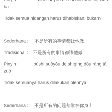
ba
Tidak semua hidangan harus dihabiskan, bukan?
Sederhana : 不是所有的事情都让他做
Tradisional : 不是所有的事情都讓他做
Pinyin : bùshì suǒyǒu de shìqíng dōu ràng tā
zuò
Tidak semuanya harus dilakukan olehnya
Sederhana : 不是所有的问题都靠在你身上