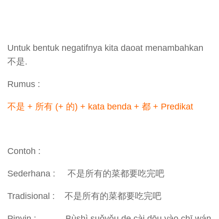
Untuk bentuk negatifnya kita daoat menambahkan
不是.
Rumus :
不是 + 所有 (+ 的) + kata benda + 都 + Predikat
Contoh :
Sederhana : 不是所有的菜都要吃完吧
Tradisional : 不是所有的菜都要吃完吧
Pinyin : Bùshì suǒyǒu de cài dōu yào chī wán