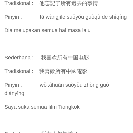
Tradisional : 他忘記了所有過去的事情
Pinyin : tā wàngjìle suǒyǒu guòqù de shìqíng
Dia melupakan semua hal masa lalu
Sederhana : 我喜欢所有中国电影
Tradisional : 我喜歡所有中國電影
Pinyin : wǒ xǐhuān suǒyǒu zhòng guó
diànyǐng
Saya suka semua film Tiongkok