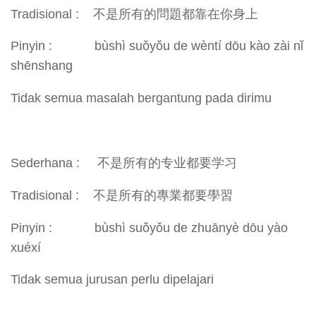
Tradisional : 不是所有的問題都靠在你身上
Pinyin : bùshì suǒyǒu de wèntí dōu kào zài nǐ
shēnshang
Tidak semua masalah bergantung pada dirimu
Sederhana : 不是所有的专业都要学习
Tradisional : 不是所有的專業都要學習
Pinyin : bùshì suǒyǒu de zhuānyè dōu yào
xuéxí
Tidak semua jurusan perlu dipelajari