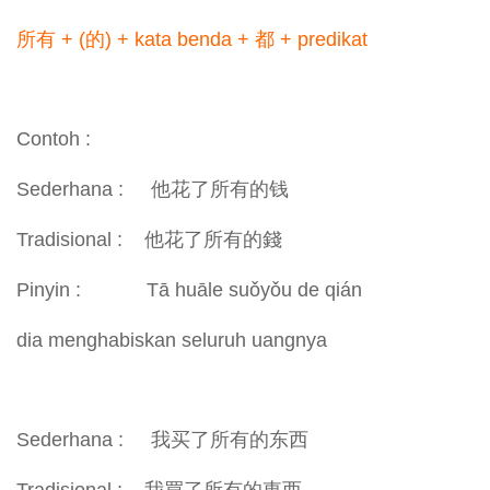
所有 + (的) + kata benda + 都 + predikat
Contoh :
Sederhana : 他花了所有的钱
Tradisional : 他花了所有的錢
Pinyin : Tā huāle suǒyǒu de qián
dia menghabiskan seluruh uangnya
Sederhana : 我买了所有的东西