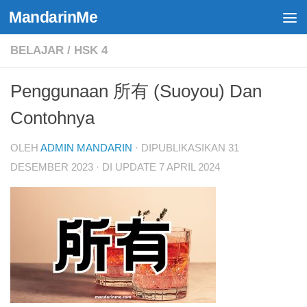
MandarinMe
Skip to content
BELAJAR
/
HSK 4
Penggunaan 所有 (Suoyou) Dan
Contohnya
OLEH
ADMIN MANDARIN
· DIPUBLIKASIKAN
31
DESEMBER 2023
· DI UPDATE
7 APRIL 2024