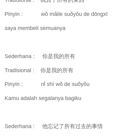
Tradisional : 我買了所有的東西
Pinyin : wǒ mǎile suǒyǒu de dōngxī
saya membeli semuanya
Sederhana : 你是我的所有
Tradisional : 你是我的所有
Pinyin : nǐ shì wǒ de suǒyǒu
Kamu adalah segalanya bagiku
Sederhana : 他忘记了所有过去的事情