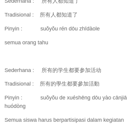
Sederhana : 所有人都知道了
Tradisional : 所有人都知道了
Pinyin : suǒyǒu rén dōu zhīdàole
semua orang tahu
Sederhana : 所有的学生都要参加活动
Tradisional : 所有的學生都要參加活動
Pinyin : suǒyǒu de xuéshēng dōu yào cānjiā
huódòng
Semua siswa harus berpartisipasi dalam kegiatan