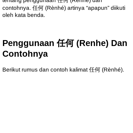
tentang penggunaan 任何 (Rènhé) dan
contohnya. 任何 (Rènhé) artinya “apapun” diikuti
oleh kata benda.
Penggunaan 任何 (Renhe) Dan
Contohnya
Berikut rumus dan contoh kalimat 任何 (Rènhé).