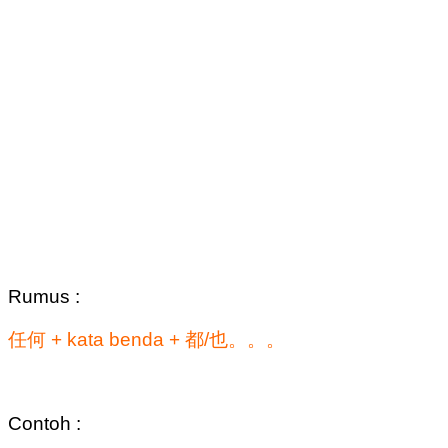
Rumus :
任何 + kata benda + 都/也。。。
Contoh :