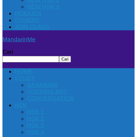
NEW HSK 3
HOKKIEN
OTHERS
JOIN CLASS
MandarinMe
Cari
Cari
HOME
STUDY
GRAMMAR
VOCABULARY
CONVERSATION
HSK
HSK 1
HSK 2
HSK 3
HSK 4