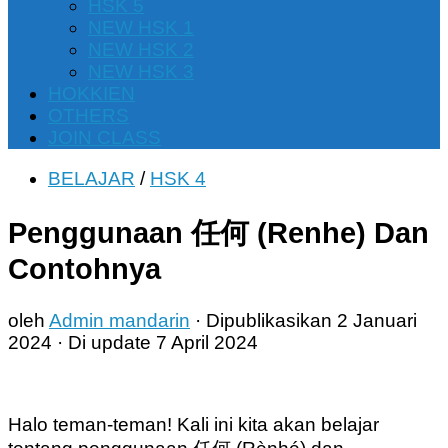
HSK 5
NEW HSK 1
NEW HSK 2
NEW HSK 3
HOKKIEN
OTHERS
JOIN CLASS
BELAJAR
/
HSK 4
Penggunaan 任何 (Renhe) Dan
Contohnya
oleh
Admin mandarin
· Dipublikasikan
2 Januari
2024
· Di update
7 April 2024
Halo teman-teman! Kali ini kita akan belajar