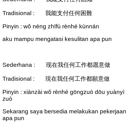
Tradisional : 我能支付任何困難
Pinyin : wǒ néng zhīfù rènhé kùnnán
aku mampu mengatasi kesulitan apa pun
Sederhana : 现在我任何工作都愿意做
Tradisional : 現在我任何工作都願意做
Pinyin : xiànzài wǒ rènhé gōngzuò dōu yuànyì
zuò
Sekarang saya bersedia melakukan pekerjaan
apa pun