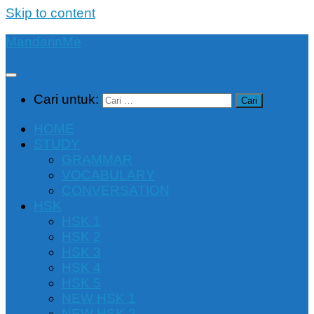
Skip to content
MandarinMe
Cari untuk:
HOME
STUDY
GRAMMAR
VOCABULARY
CONVERSATION
HSK
HSK 1
HSK 2
HSK 3
HSK 4
HSK 5
NEW HSK 1
NEW HSK 2