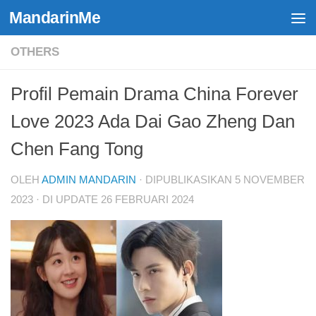
MandarinMe
Skip to content
OTHERS
Profil Pemain Drama China Forever
Love 2023 Ada Dai Gao Zheng Dan
Chen Fang Tong
OLEH
ADMIN MANDARIN
· DIPUBLIKASIKAN
5 NOVEMBER
2023
· DI UPDATE
26 FEBRUARI 2024