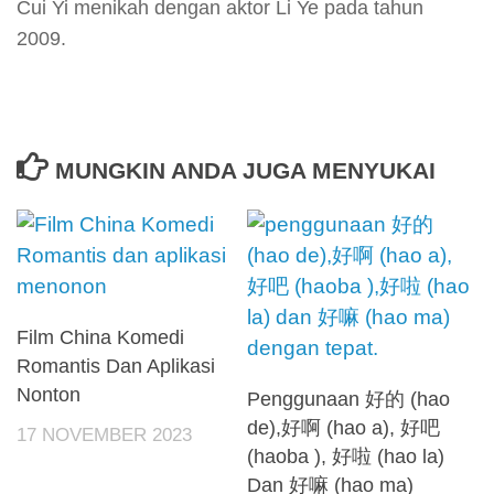
Cui Yi menikah dengan aktor Li Ye pada tahun
2009.
MUNGKIN ANDA JUGA MENYUKAI
Film China Komedi
Romantis Dan Aplikasi
Nonton
Penggunaan 好的 (hao
de),好啊 (hao a), 好吧
17 NOVEMBER 2023
(haoba ), 好啦 (hao la)
Dan 好嘛 (hao ma)