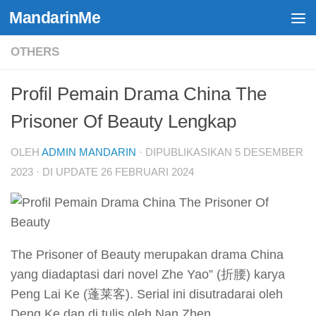
MandarinMe
Skip to content
OTHERS
Profil Pemain Drama China The
Prisoner Of Beauty Lengkap
OLEH
ADMIN MANDARIN
· DIPUBLIKASIKAN
5 DESEMBER
2023
· DI UPDATE
26 FEBRUARI 2024
The Prisoner of Beauty merupakan drama China
yang diadaptasi dari novel Zhe Yao” (折腰) karya
Peng Lai Ke (蓬莱客). Serial ini disutradarai oleh
Deng Ke dan di tulis oleh Nan Zhen.