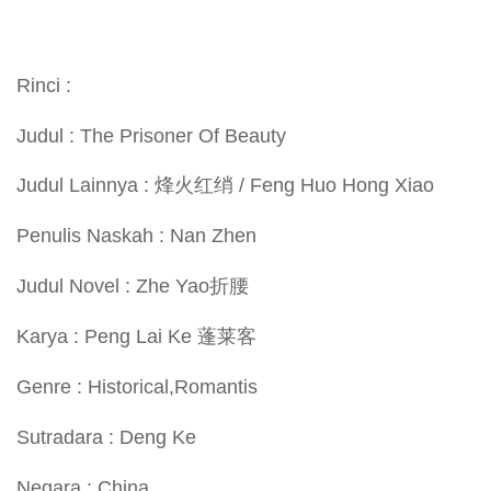
Rinci :
Judul : The Prisoner Of Beauty
Judul Lainnya : 烽火红绡 / Feng Huo Hong Xiao
Penulis Naskah : Nan Zhen
Judul Novel : Zhe Yao折腰
Karya : Peng Lai Ke 蓬莱客
Genre : Historical,Romantis
Sutradara : Deng Ke
Negara : China