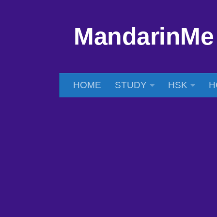
Skip to content
MandarinMe
HOME
STUDY
HSK
H