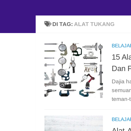
DI TAG:
ALAT TUKANG
BELAJA
15 Al
Dan 
Dajia 
semuany
teman-t
BELAJA
Alat-