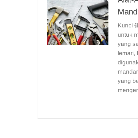
Mand
Kunci 
untuk 
yang sa
lemari,
digunak
mandar
yang b
mengen