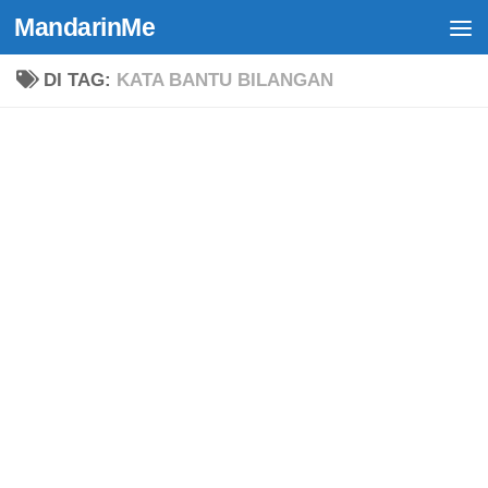
MandarinMe
Skip to content
DI TAG:
KATA BANTU BILANGAN