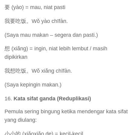
要 (yào) = mau, niat pasti
我要吃饭。Wǒ yào chīfàn.
(Saya mau makan – segera dan pasti.)
想 (xiǎng) = ingin, niat lebih lembut / masih
dipikirkan
我想吃饭。Wǒ xiǎng chīfàn.
(Saya kepingin makan.)
Kata sifat ganda (Reduplikasi)
Pemula sering bingung ketika mendengar kata sifat
yang diulang:
小小的 (xiǎoxiǎo de) = kecil-kecil