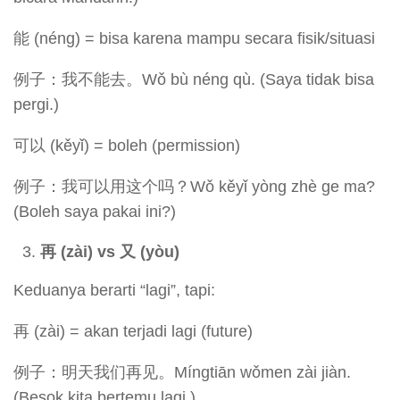
能 (néng) = bisa karena mampu secara fisik/situasi
例子：我不能去。Wǒ bù néng qù. (Saya tidak bisa
pergi.)
可以 (kěyǐ) = boleh (permission)
例子：我可以用这个吗？Wǒ kěyǐ yòng zhè ge ma?
(Boleh saya pakai ini?)
再 (zài) vs
又 (yòu)
Keduanya berarti “lagi”, tapi:
再 (zài) = akan terjadi lagi (future)
例子：明天我们再见。Míngtiān wǒmen zài jiàn.
(Besok kita bertemu lagi.)