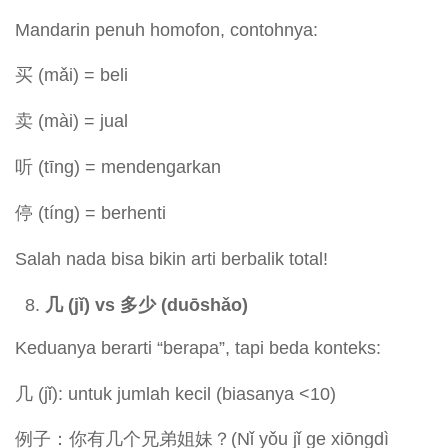
Mandarin penuh homofon, contohnya:
买 (mǎi) = beli
卖 (mài) = jual
听 (tīng) = mendengarkan
停 (tíng) = berhenti
Salah nada bisa bikin arti berbalik total!
几 (j
ǐ) vs
多少 (duōsh
ǎo)
Keduanya berarti “berapa”, tapi beda konteks:
几 (jǐ): untuk jumlah kecil (biasanya <10)
例子：你有几个兄弟姐妹？(Nǐ yǒu jǐ ge xiōngdì