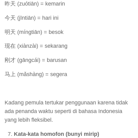
昨天 (zuótiān) = kemarin
今天 (jīntiān) = hari ini
明天 (míngtiān) = besok
现在 (xiànzài) = sekarang
刚才 (gāngcái) = barusan
马上 (mǎshàng) = segera
Kadang pemula tertukar penggunaan karena tidak
ada penanda waktu seperti di bahasa Indonesia
yang lebih fleksibel.
Kata-kata homofon (bunyi mirip)