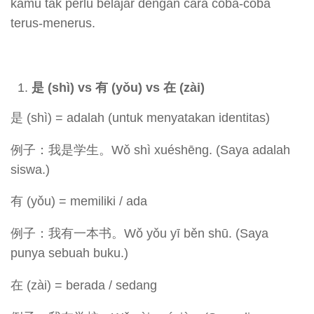
kamu tak perlu belajar dengan cara coba-coba
terus-menerus.
是 (shì) vs
有 (y
ǒu) vs
在 (zài)
是 (shì) = adalah (untuk menyatakan identitas)
例子：我是学生。Wǒ shì xuéshēng. (Saya adalah
siswa.)
有 (yǒu) = memiliki / ada
例子：我有一本书。Wǒ yǒu yī běn shū. (Saya
punya sebuah buku.)
在 (zài) = berada / sedang