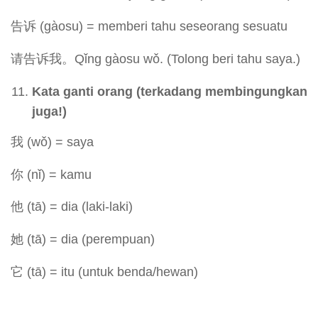
告诉 (gàosu) = memberi tahu seseorang sesuatu
请告诉我。Qǐng gàosu wǒ. (Tolong beri tahu saya.)
Kata ganti orang (terkadang membingungkan
juga!)
我 (wǒ) = saya
你 (nǐ) = kamu
他 (tā) = dia (laki-laki)
她 (tā) = dia (perempuan)
它 (tā) = itu (untuk benda/hewan)