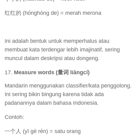
红红的 (hónghóng de) = merah merona
Ini adalah bentuk untuk memperhalus atau
membuat kata terdengar lebih imajinatif, sering
muncul dalam deskripsi atau dongeng.
Measure words (
量
词 liàngcí)
Mandarin menggunakan classifier/kata penggolong.
Ini sering bikin bingung karena tidak ada
padanannya dalam bahasa Indonesia.
Contoh:
一个人 (yī gè rén) = satu orang