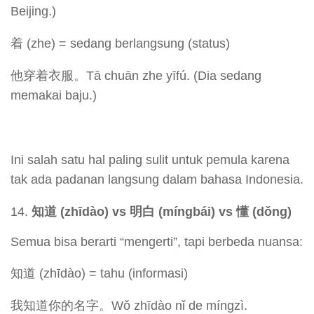
Beijing.)
着 (zhe) = sedang berlangsung (status)
他穿着衣服。Tā chuān zhe yīfú. (Dia sedang
memakai baju.)
Ini salah satu hal paling sulit untuk pemula karena
tak ada padanan langsung dalam bahasa Indonesia.
知道 (zhīdào) vs
明白 (míngbái) vs
懂 (d
ǒng)
Semua bisa berarti “mengerti”, tapi berbeda nuansa:
知道 (zhīdào) = tahu (informasi)
我知道你的名字。Wǒ zhīdào nǐ de míngzì.