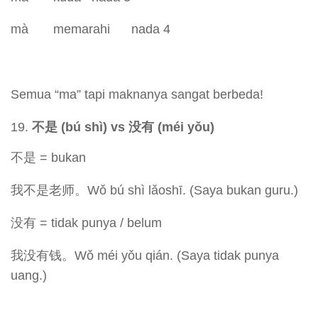
mà memarahi nada 4
Semua “ma” tapi maknanya sangat berbeda!
不是 (bú shì) vs
没有 (méi y
ǒu)
不是 = bukan
我不是老师。Wǒ bú shì lǎoshī. (Saya bukan guru.)
没有 = tidak punya / belum
我没有钱。Wǒ méi yǒu qián. (Saya tidak punya
uang.)