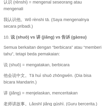
认识 (rènshi) = mengenal seseorang atau
mengenali
我认识他。Wǒ rènshi tā. (Saya mengenalnya
secara pribadi.)
说 (shuō) vs
讲 (ji
ǎng) vs
告
诉 (gàosu)
Semua berkaitan dengan “berbicara” atau “memberi
tahu”, tetapi beda pemakaian:
说 (shuō) = mengatakan, berbicara
他会说中文。Tā huì shuō zhōngwén. (Dia bisa
bicara Mandarin.)
讲 (jiǎng) = menjelaskan, menceritakan
老师讲故事。Lǎoshī jiǎng gùshì. (Guru bercerita.)