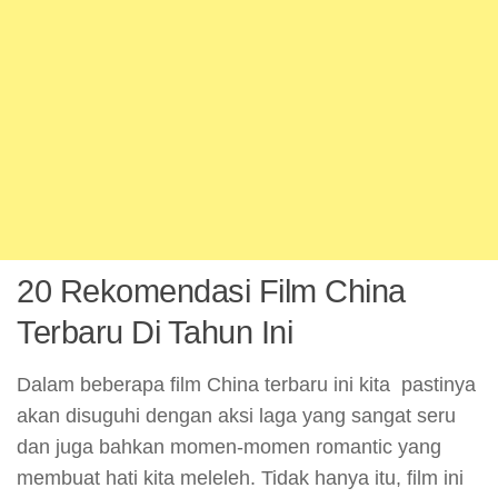
20 Rekomendasi Film China
Terbaru Di Tahun Ini
Dalam beberapa film China terbaru ini kita pastinya
akan disuguhi dengan aksi laga yang sangat seru
dan juga bahkan momen-momen romantic yang
membuat hati kita meleleh. Tidak hanya itu, film ini