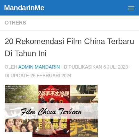
MandarinMe
Skip to content
OTHERS
20 Rekomendasi Film China Terbaru
Di Tahun Ini
OLEH
ADMIN MANDARIN
· DIPUBLIKASIKAN
6 JULI 2023
·
DI UPDATE
26 FEBRUARI 2024