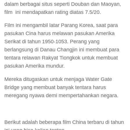
dalam berbagai situs seperti Douban dan Maoyan,
film ini mendapatkan rating diatas 7.5/20.
Film ini mengambil latar Parang Korea, saat para
pasukan Cina harus melawan pasukan Amerika
Serikat di tahun 1950-1053. Perang yang
berlangsung di Danau Changjin ini membuat para
tentara relawan Rakyat Tiongkok untuk membuat
pasukan Amerika mundur.
Mereka ditugaskan untuk menjaga Water Gate
Bridge yang membuat banyak tentara harus
meregang nyawa demi mempertahankan negara.
Berikut adalah beberapa film China terbaru di tahun