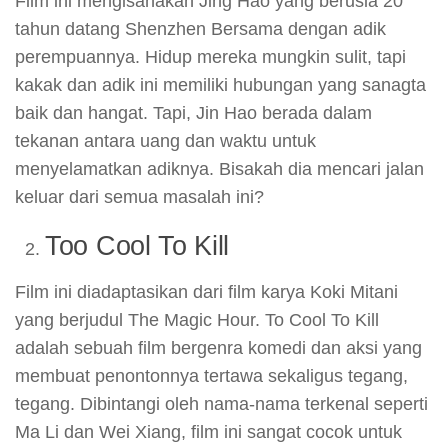
Film ini mengisahakan Jing Hao yang berusia 20
tahun datang Shenzhen Bersama dengan adik
perempuannya. Hidup mereka mungkin sulit, tapi
kakak dan adik ini memiliki hubungan yang sanagta
baik dan hangat. Tapi, Jin Hao berada dalam
tekanan antara uang dan waktu untuk
menyelamatkan adiknya. Bisakah dia mencari jalan
keluar dari semua masalah ini?
Too Cool To Kill
Film ini diadaptasikan dari film karya Koki Mitani
yang berjudul The Magic Hour. To Cool To Kill
adalah sebuah film bergenra komedi dan aksi yang
membuat penontonnya tertawa sekaligus tegang,
tegang. Dibintangi oleh nama-nama terkenal seperti
Ma Li dan Wei Xiang, film ini sangat cocok untuk