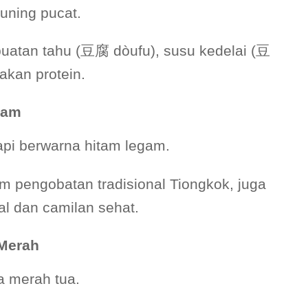
 kuning pucat.
atan tahu (豆腐 dòufu), susu kedelai (豆
akan protein.
tam
 tapi berwarna hitam legam.
m pengobatan tradisional Tiongkok, juga
l dan camilan sehat.
Merah
na merah tua.