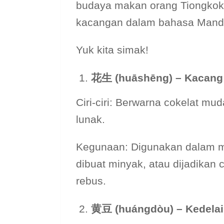
budaya makan orang Tiongkok.
kacangan dalam bahasa Mandar
Yuk kita simak!
花生 (huāshēng) – Kacang
Ciri-ciri: Berwarna cokelat muda,
lunak.
Kegunaan: Digunakan dalam ma
dibuat minyak, atau dijadikan
rebus.
黄豆 (huángdòu) – Kedelai