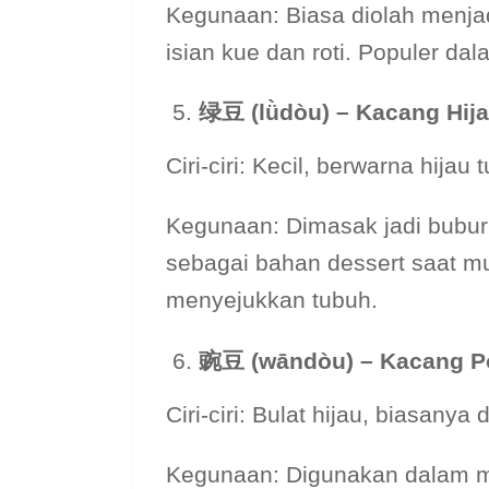
Kegunaan: Biasa diolah menj
isian kue dan roti. Populer d
绿
豆 (l
ǜdòu) – Kacang Hij
Ciri-ciri: Kecil, berwarna hijau t
Kegunaan: Dimasak jadi bubur 
sebagai bahan dessert saat m
menyejukkan tubuh.
豌豆 (wāndòu) – Kacang P
Ciri-ciri: Bulat hijau, biasanya
Kegunaan: Digunakan dalam ma