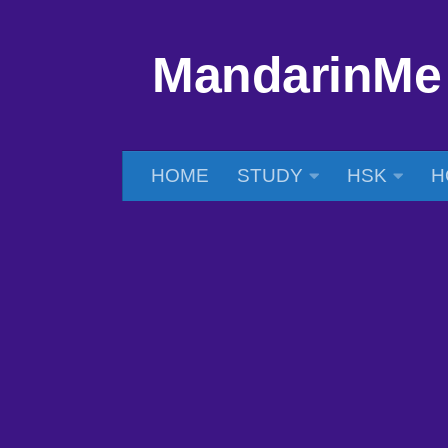
Skip to content
MandarinMe
HOME
STUDY
HSK
H