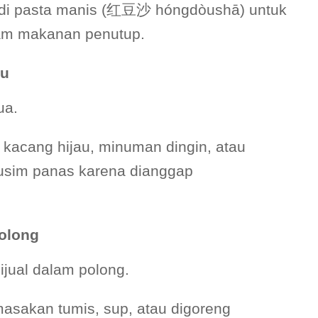
adi pasta manis (红豆沙 hóngdòushā) untuk
alam makanan penutup.
au
ua.
kacang hijau, minuman dingin, atau
usim panas karena dianggap
olong
 dijual dalam polong.
sakan tumis, sup, atau digoreng