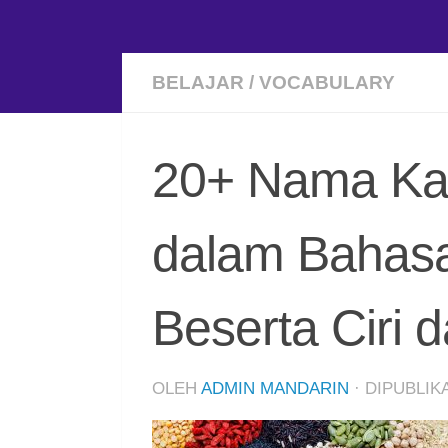
BELAJAR
/
VOCABULARY
20+ Nama Ka
dalam Bahas
Beserta Ciri
OLEH
ADMIN MANDARIN
· DIPUBLI