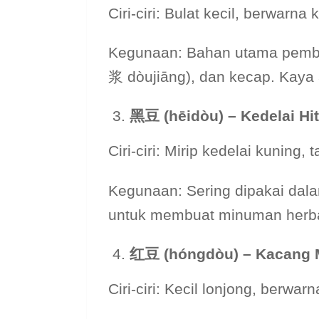
Ciri-ciri: Bulat kecil, berwarna
Kegunaan: Bahan utama pembu
浆 dòujiāng), dan kecap. Kaya 
黑豆 (hēidòu) – Kedelai Hi
Ciri-ciri: Mirip kedelai kuning,
Kegunaan: Sering dipakai dala
untuk membuat minuman herba
红
豆 (hóngdòu) – Kacang 
Ciri-ciri: Kecil lonjong, berwar