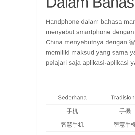
Dalam Bahas
Handphone dalam bahasa mand
menyebut smartphone dengan
China menyebutnya dengan 智
memiliki maksud yang sama yai
pelajari saja aplikasi-aplikasi 
Sederhana
Tradision
手机
手機
智慧手机
智慧手