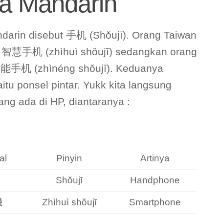
a Mandarin
arin disebut 手机 (Shǒujī). Orang Taiwan
 智慧手机 (zhìhuì shǒujī) sedangkan orang
能手机 (zhìnéng shǒujī). Keduanya
tu ponsel pintar. Yukk kita langsung
yang ada di HP, diantaranya :
al
Pinyin
Artinya
Shǒujī
Handphone
機
Zhìhuì shǒujī
Smartphone