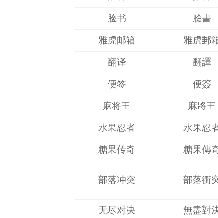
脸书
臉書
雅虎邮箱
雅虎郵
翻译
翻譯
便签
便簽
麻将王
麻將王
水果忍者
水果忍
糖果传奇
糖果傳
部落冲突
部落衝
无尽对决
無盡對