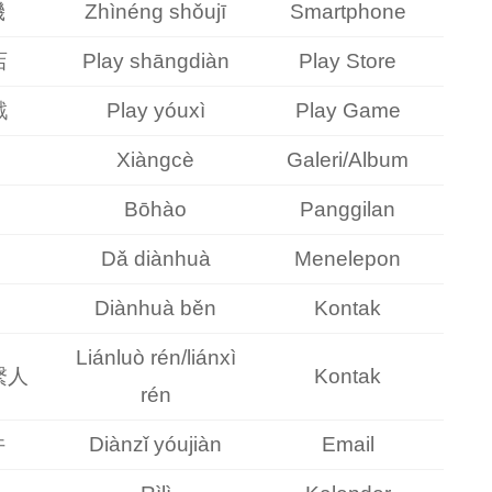
機
Zhìnéng shǒujī
Smartphone
店
Play shāngdiàn
Play Store
戲
Play yóuxì
Play Game
Xiàngcè
Galeri/Album
Bōhào
Panggilan
Dǎ diànhuà
Menelepon
Diànhuà běn
Kontak
Liánluò rén/liánxì
繫人
Kontak
rén
件
Diànzǐ yóujiàn
Email