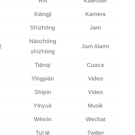
Rìlì
Kalender
Xiàngjī
Kamera
Shízhōng
Jam
Nàozhōng
鐘
Jam Alarm
shízhōng
Tiānqì
Cuaca
Yǐngpiàn
Video
Shìpín
Video
Yīnyuè
Musik
Wēixìn
Wechat
Tuī tè
Twitter