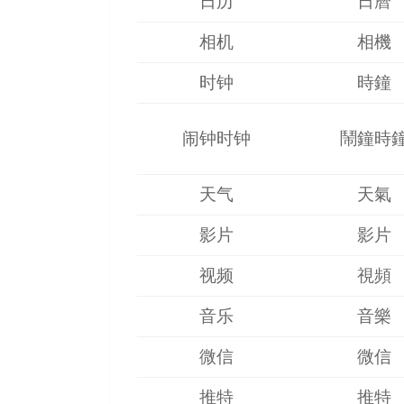
日历
日曆
相机
相機
时钟
時鐘
闹钟时钟
鬧鐘時
天气
天氣
影片
影片
视频
視頻
音乐
音樂
微信
微信
推特
推特