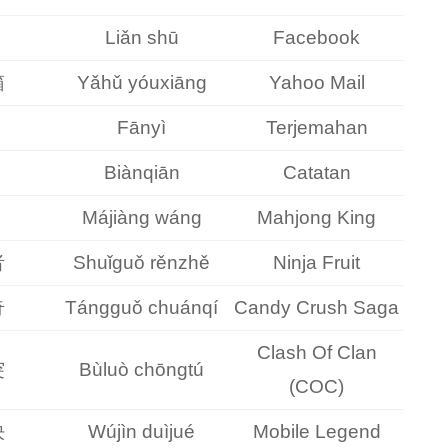
Liǎn shū
Facebook
箱
Yǎhǔ yóuxiāng
Yahoo Mail
Fānyì
Terjemahan
Biànqiān
Catatan
Májiàng wáng
Mahjong King
者
Shuǐguǒ rěnzhě
Ninja Fruit
奇
Tángguǒ chuánqí
Candy Crush Saga
Clash Of Clan
突
Bùluò chōngtú
(COC)
決
Wújìn duìjué
Mobile Legend