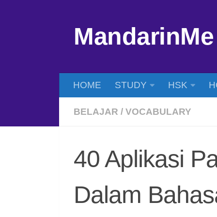
Skip to content
MandarinMe
HOME
STUDY
HSK
H
BELAJAR
/
VOCABULARY
40 Aplikasi 
Dalam Bahas