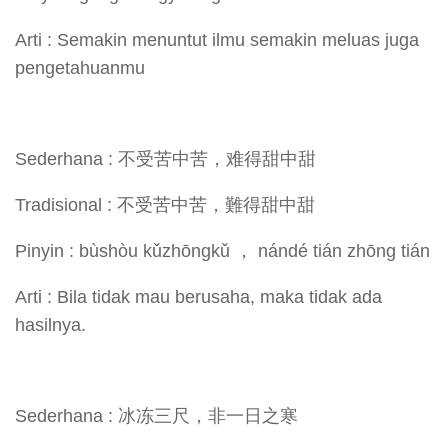
Arti : Semakin menuntut ilmu semakin meluas juga
pengetahuanmu
Sederhana : 不受苦中苦，难得甜中甜
Tradisional : 不受苦中苦，難得甜中甜
Pinyin : bùshòu kǔzhōngkǔ ， nándé tián zhōng tián
Arti : Bila tidak mau berusaha, maka tidak ada
hasilnya.
Sederhana : 冰冻三尺，非一日之寒