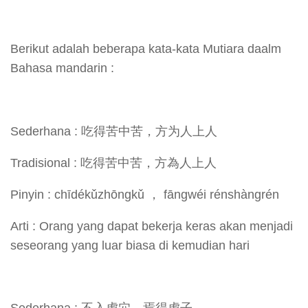
Berikut adalah beberapa kata-kata Mutiara daalm
Bahasa mandarin :
Sederhana : 吃得苦中苦，方为人上人
Tradisional : 吃得苦中苦，方為人上人
Pinyin : chīdékǔzhōngkǔ ， fāngwéi rénshàngrén
Arti : Orang yang dapat bekerja keras akan menjadi
seseorang yang luar biasa di kemudian hari