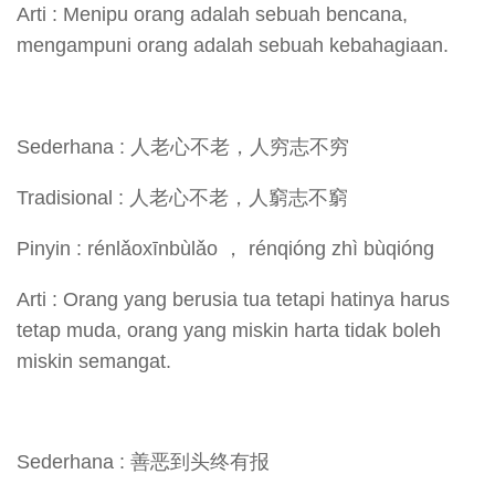
Arti : Menipu orang adalah sebuah bencana,
mengampuni orang adalah sebuah kebahagiaan.
Sederhana : 人老心不老，人穷志不穷
Tradisional : 人老心不老，人窮志不窮
Pinyin : rénlǎoxīnbùlǎo ， rénqióng zhì bùqióng
Arti : Orang yang berusia tua tetapi hatinya harus
tetap muda, orang yang miskin harta tidak boleh
miskin semangat.
Sederhana : 善恶到头终有报