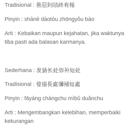
Tradisional : 善惡到頭終有報
Pinyin : shànè dàotóu zhōngyǒu bào
Arti : Kebaikan maupun kejahatan, jika waktunya
tiba pasti ada balasan karmanya.
Sederhana : 发扬长处弥补短处
Tradisional : 發揚長處彌補短處
Pinyin : fāyáng chángchu míbǔ duǎnchu
Arti : Mengembangkan kelebihan, memperbaiki
kekurangan