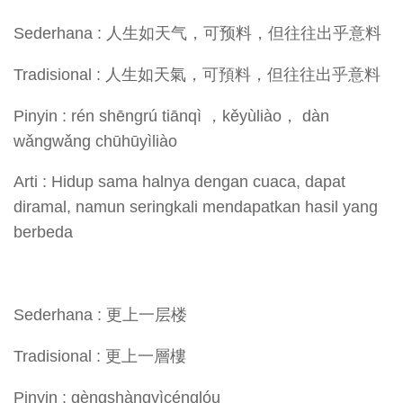
Sederhana : 人生如天气，可预料，但往往出乎意料
Tradisional : 人生如天氣，可預料，但往往出乎意料
Pinyin : rén shēngrú tiānqì ，kěyùliào， dàn
wǎngwǎng chūhūyìliào
Arti : Hidup sama halnya dengan cuaca, dapat
diramal, namun seringkali mendapatkan hasil yang
berbeda
Sederhana : 更上一层楼
Tradisional : 更上一層樓
Pinyin : gèngshàngyìcénglóu