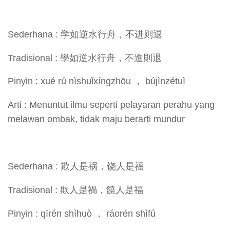
Sederhana : 学如逆水行舟，不进则退
Tradisional : 學如逆水行舟，不進則退
Pinyin : xué rú nìshuǐxíngzhōu ， bújìnzétuì
Arti : Menuntut ilmu seperti pelayaran perahu yang
melawan ombak, tidak maju berarti mundur
Sederhana : 欺人是祸，饶人是福
Tradisional : 欺人是禍，饒人是福
Pinyin : qīrén shìhuò ， ráorén shìfú