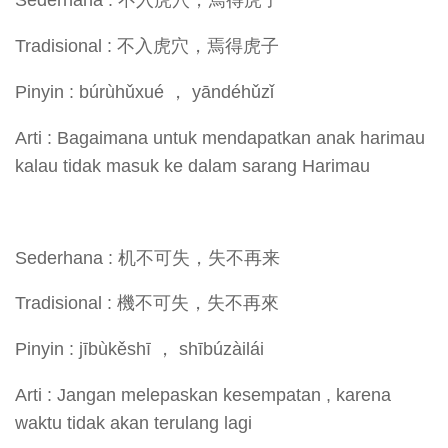
Sederhana : 不入虎穴，焉得虎子
Tradisional : 不入虎穴，焉得虎子
Pinyin : búrùhǔxué ， yāndéhǔzǐ
Arti : Bagaimana untuk mendapatkan anak harimau
kalau tidak masuk ke dalam sarang Harimau
Sederhana : 机不可失，失不再来
Tradisional : 機不可失，失不再來
Pinyin : jībùkěshī ， shībúzàilái
Arti : Jangan melepaskan kesempatan , karena
waktu tidak akan terulang lagi