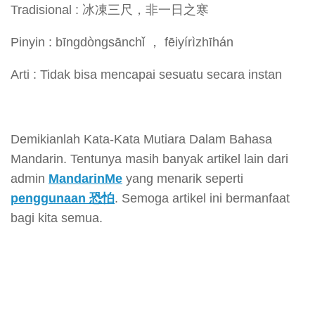
Tradisional : 冰凍三尺，非一日之寒
Pinyin : bīngdòngsānchǐ ， fēiyírìzhīhán
Arti : Tidak bisa mencapai sesuatu secara instan
Demikianlah Kata-Kata Mutiara Dalam Bahasa
Mandarin. Tentunya masih banyak artikel lain dari
admin
MandarinMe
yang menarik seperti
penggunaan 恐怕
. Semoga artikel ini bermanfaat
bagi kita semua.