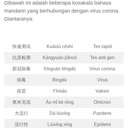
Dibawah ini adalah beberapa kosakata bahasa
mandarin yang berhubungan dengan virus corona.
Diantaranya:
快速测试
Kuàisù cèshì
Tes rapid
抗原检测
Kàngyuán jiǎncè
Tes anti gen
新冠病毒
Xīnguān bìngdú
Virus corona
病毒
Bìngdú
Virus
疫苗
Yìmiáo
Vaksin
奥米克戎
Ào mǐ kè róng
Omicron
大流行
Dà liúxíng
Pandemi
流行性
Liúxíng xìng
Epidemi