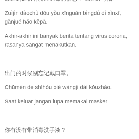
Zuìjìn dàochù dōu yǒu xīnguān bìngdú dí xìnxī,
gǎnjué hǎo kěpà.
Akhir-akhir ini banyak berita tentang virus corona,
rasanya sangat menakutkan.
出门的时候别忘记戴口罩。
Chūmén de shíhòu bié wàngjì dài kǒuzhào.
Saat keluar jangan lupa memakai masker.
你有没有带消毒洗手液？