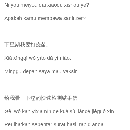
Nǐ yǒu méiyǒu dài xiāodú xǐshǒu yè?
Apakah kamu membawa sanitizer?
下星期我要打疫苗。
Xià xīngqí wǒ yào dǎ yìmiáo.
Minggu depan saya mau vaksin.
给我看一下您的快速检测结果信
Gěi wǒ kàn yīxià nín de kuàisù jiǎncè jiéguǒ xìn
Perlihatkan sebentar surat hasil rapid anda.