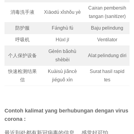
Cairan pembersih
消毒洗手液
Xiāodú xǐshǒu yè
tangan (sanitizer)
防护服
Fánghù fú
Baju pelindung
呼吸机
Hūxī jī
Ventilator
Gèrén bǎohù
个人保护设备
Alat pelindung diri
shèbèi
快速检测结果
Kuàisù jiǎncè
Surat hasil rapid
信
jiéguǒ xìn
tes
Contoh kalimat yang berhubungan dengan virus
corona :
最近到处都有新冠病毒的信息， 感觉好可怕。