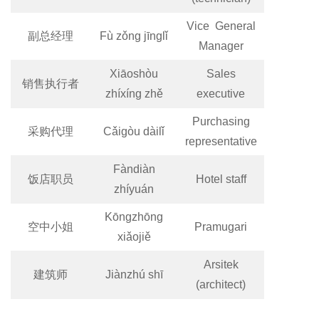
Vice General
副总经理
Fù zǒng jīnglǐ
Manager
Xiāoshòu
Sales
销售执行者
zhíxíng zhě
executive
Purchasing
采购代理
Cǎigòu dàilǐ
representative
Fàndiàn
饭店职员
Hotel staff
zhíyuán
Kōngzhōng
空中小姐
Pramugari
xiǎojiě
Arsitek
建筑师
Jiànzhú shī
(architect)