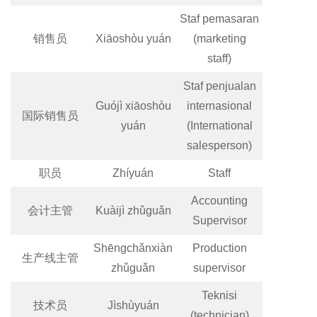
Staf pemasaran
销售员
Xiāoshòu yuán
(marketing
staff)
Staf penjualan
Guójì xiāoshòu
internasional
国际销售员
yuán
(International
salesperson)
职员
Zhíyuán
Staff
Accounting
会计主管
Kuàijì zhǔguǎn
Supervisor
Shēngchǎnxiàn
Production
生产线主管
zhǔguǎn
supervisor
Teknisi
技术员
Jìshùyuán
(technician)