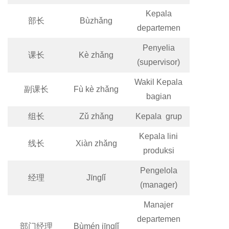
Kepala
部长
Bùzhǎng
departemen
Penyelia
课长
Kè zhǎng
(supervisor)
Wakil Kepala
副课长
Fù kè zhǎng
bagian
组长
Zǔ zhǎng
Kepala grup
Kepala lini
线长
Xiàn zhǎng
produksi
Pengelola
经理
Jīnglǐ
(manager)
Manajer
departemen
部门经理
Bùmén jīnglǐ