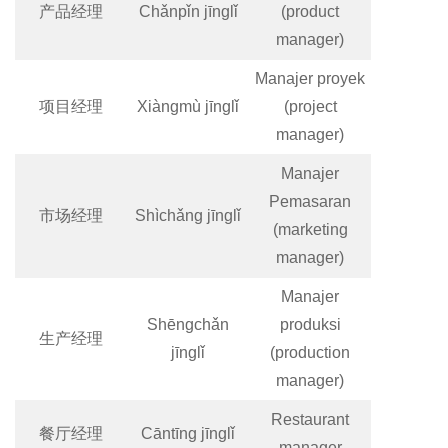
产品经理
Chǎnpǐn jīnglǐ
(product
manager)
Manajer proyek
项目经理
Xiàngmù jīnglǐ
(project
manager)
Manajer
Pemasaran
市场经理
Shìchǎng jīnglǐ
(marketing
manager)
Manajer
Shēngchǎn
produksi
生产经理
jīnglǐ
(production
manager)
Restaurant
餐厅经理
Cāntīng jīnglǐ
manager