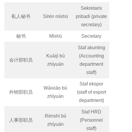
Sekretaris
私人秘书
Sīrén mìshū
pribadi (private
secretary)
秘书
Mìshū
Secretary
Staf akunting
Kuàijì bù
(Accounting
会计部职员
zhíyuán
department
staff)
Staf ekspor
Wàixiāo bù
外销部职员
(staff of export
zhíyuán
department)
Staf HRD
Rénshì bù
人事部职员
(Personnel
zhíyuán
staff)