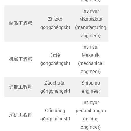
Insinyur
Zhìzào
Manufaktur
制造工程师
gōngchéngshī
(manufacturing
engineer)
Insinyur
Jīxiè
Mekanik
机械工程师
gōngchéngshī
(mechanical
engineer)
Zàochuán
Shipping
造船工程师
gōngchéngshī
engineer
Insinyur
Cǎikuàng
pertambangan
采矿工程师
gōngchéngshī
(mining
engineer)