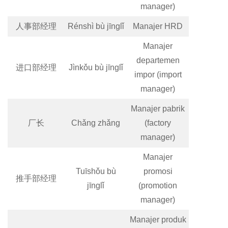
manager)
人事部经理
Rénshì bù jīnglǐ
Manajer HRD
Manajer
departemen
进口部经理
Jìnkǒu bù jīnglǐ
impor (import
manager)
Manajer pabrik
厂长
Chǎng zhǎng
(factory
manager)
Manajer
Tuīshǒu bù
promosi
推手部经理
jīnglǐ
(promotion
manager)
Manajer produk