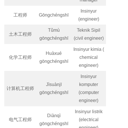
Insinyur
工程师
Gōngchéngshī
(engineer)
Tǔmù
Teknik Sipil
土木工程师
gōngchéngshī
(civil engineer)
Insinyur kimia (
Huàxué
化学工程师
chemical
gōngchéngshī
engineer)
Insinyur
Jìsuànjī
komputer
计算机工程师
gōngchéngshī
(computer
engineer)
Insinyur listrik
Diànqì
电气工程师
(electrical
gōngchéngshī
engineer)