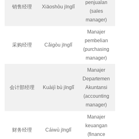
penjualan
销售经理
Xiāoshòu jīnglǐ
(sales
manager)
Manajer
pembelian
采购经理
Cǎigòu jīnglǐ
(purchasing
manager)
Manajer
Departemen
会计部经理
Kuàijì bù jīnglǐ
Akuntansi
(accounting
manager)
Manajer
keuangan
财务经理
Cáiwù jīnglǐ
(finance