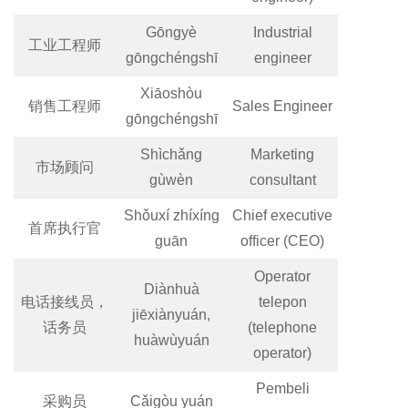
Gōngyè
Industrial
工业工程师
gōngchéngshī
engineer
Xiāoshòu
销售工程师
Sales Engineer
gōngchéngshī
Shìchǎng
Marketing
市场顾问
gùwèn
consultant
Shǒuxí zhíxíng
Chief executive
首席执行官
guān
officer (CEO)
Operator
Diànhuà
电话接线员，
telepon
jiēxiànyuán,
话务员
(telephone
huàwùyuán
operator)
Pembeli
采购员
Cǎigòu yuán