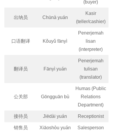
(buyer)
Kasir
出纳员
Chūnà yuán
(teller/cashier)
Penerjemah
口语翻译
Kǒuyǔ fānyì
lisan
(interpreter)
Penerjemah
翻译员
Fānyì yuán
tulisan
(translator)
Humas (Public
公关部
Gōngguān bù
Relations
Department)
接待员
Jiēdài yuán
Receptionist
销售员
Xiāoshòu yuán
Salesperson