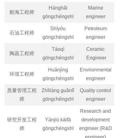
Hánghǎi
Marine
航海工程师
gōngchéngshī
engineer
Shíyóu
Petroleum
石油工程师
gōngchéngshī
engineer
Táoqì
Ceramic
陶器工程师
gōngchéngshī
Engineer
Huánjìng
Environmental
环境工程师
gōngchéngshī
engineer
质量管理工程
Zhìliàng guǎnlǐ
Quality control
师
gōngchéngshī
engineer
Research and
研究开发工程
Yánjiū kāifā
development
师
gōngchéngshī
engineer (R&D
engineer)