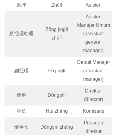
助理
Zhùlǐ
Asisten
Asisten
Manajer Umum
Zǒng jīnglǐ
总经理助理
(assistant
zhùlǐ
general
manager)
Deputi Manajer
副经理
Fù jīnglǐ
(assistant
manager)
Direktur
董事
Dǒngshì
(director)
会长
Huì zhǎng
Komisaris
Presiden
董事长
Dǒngshì zhǎng
direktur