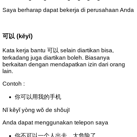
Saya berharap dapat bekerja di perusahaan Anda
可以 (kěyǐ)
Kata kerja bantu 可以 selain diartikan bisa,
terkadang juga diartikan boleh. Biasanya
berkaitan dengan mendapatkan izin dari orang
lain.
Contoh :
你可以用我的手机
Nǐ kěyǐ yòng wǒ de shǒujī
Anda dapat menggunakan telepon saya
你不可以一个人出去，太危险了