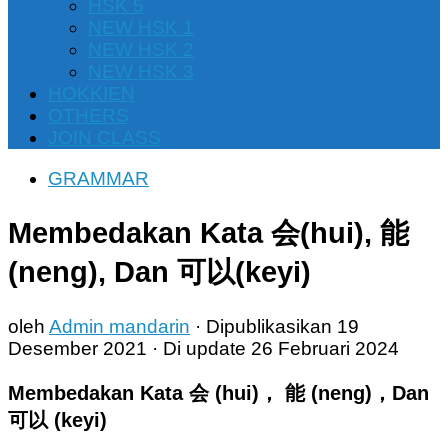
HSK 5
NEW HSK 1
NEW HSK 2
NEW HSK 3
HOKKIEN
OTHERS
JOIN CLASS
GRAMMAR
Membedakan Kata 会(hui), 能
(neng), Dan 可以(keyi)
oleh
Admin mandarin
· Dipublikasikan
19
Desember 2021
· Di update
26 Februari 2024
Membedakan Kata 会 (hui)， 能 (neng)，Dan
可以 (keyi)