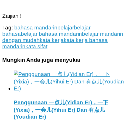
Zaijian !
Tag:
bahasa mandarin
belajar
belajar
bahasa
belajar bahasa mandarin
belajar mandarin
dengan mudah
kata kerja
kata kerja bahasa
mandarin
kata sifat
Mungkin Anda juga menyukai
Penggunaan 一点儿(Yidian Er)，一下
(Yixia)，一会儿(Yihui Er) Dan 有点儿
(Youdian Er)