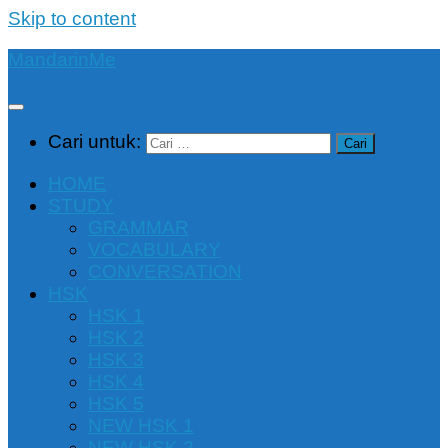
Skip to content
MandarinMe
Cari untuk:
HOME
STUDY
GRAMMAR
VOCABULARY
CONVERSATION
HSK
HSK 1
HSK 2
HSK 3
HSK 4
HSK 5
NEW HSK 1
NEW HSK 2