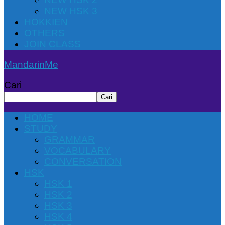
NEW HSK 3
HOKKIEN
OTHERS
JOIN CLASS
MandarinMe
Cari
Cari
HOME
STUDY
GRAMMAR
VOCABULARY
CONVERSATION
HSK
HSK 1
HSK 2
HSK 3
HSK 4