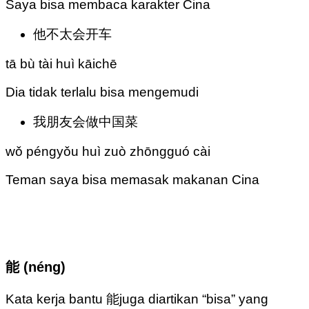
Saya bisa membaca karakter Cina
他不太会开车
tā bù tài huì kāichē
Dia tidak terlalu bisa mengemudi
我朋友会做中国菜
wǒ péngyǒu huì zuò zhōngguó cài
Teman saya bisa memasak makanan Cina
能 (néng)
Kata kerja bantu 能juga diartikan “bisa” yang