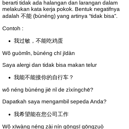
berarti tidak ada halangan dan larangan dalam
melakukan kata kerja pokok. Bentuk negatifnya
adalah 不能 (bùnéng) yang artinya “tidak bisa”.
Contoh :
我过敏，不能吃鸡蛋
Wǒ guòmǐn, bùnéng chī jīdàn
Saya alergi dan tidak bisa makan telur
我能不能接你的自行车？
wǒ néng bùnéng jiē nǐ de zìxíngchē?
Dapatkah saya mengambil sepeda Anda?
我希望能在您公司工作
Wǒ xīwàng néng zài nín gōngsī gōngzuò