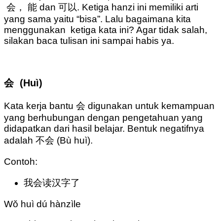
会， 能 dan 可以. Ketiga hanzi ini memiliki arti
yang sama yaitu “bisa”. Lalu bagaimana kita
menggunakan ketiga kata ini? Agar tidak salah,
silakan baca tulisan ini sampai habis ya.
会 (Huì)
Kata kerja bantu 会 digunakan untuk kemampuan
yang berhubungan dengan pengetahuan yang
didapatkan dari hasil belajar. Bentuk negatifnya
adalah 不会 (Bù huì).
Contoh:
我会读汉字了
Wǒ huì dú hànzìle