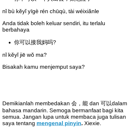
nǐ bù kěyǐ yīgè rén chūqù, tài wéixiǎnle
Anda tidak boleh keluar sendiri, itu terlalu
berbahaya
你可以接我妈吗?
nǐ kěyǐ jiē wǒ ma?
Bisakah kamu menjemput saya?
Demikianlah membedakan 会，能 dan 可以dalam
bahasa mandarin. Semoga bermanfaat bagi kita
semua. Jangan lupa untuk membaca juga tulisan
saya tentang
mengenal pinyin
.
Xiexie.