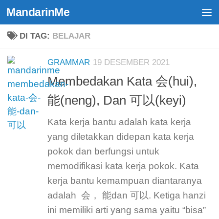
MandarinMe
Skip to content
DI TAG:
BELAJAR
GRAMMAR
19 DESEMBER 2021
Membedakan Kata 会(hui),
能(neng), Dan 可以(keyi)
Kata kerja bantu adalah kata kerja
yang diletakkan didepan kata kerja
pokok dan berfungsi untuk
memodifikasi kata kerja pokok. Kata
kerja bantu kemampuan diantaranya
adalah 会， 能dan 可以. Ketiga hanzi
ini memiliki arti yang sama yaitu “bisa”