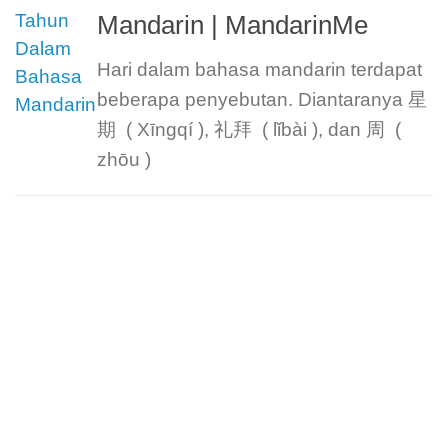
Mandarin | MandarinMe
Hari dalam bahasa mandarin terdapat
beberapa penyebutan. Diantaranya 星
期 ( Xīngqí ), 礼拜 ( lǐbài ), dan 周 (
zhōu )