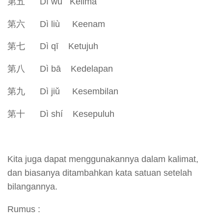
第五 Dì wǔ Kelima
第六 Dì liù Keenam
第七 Dì qī Ketujuh
第八 Dì bā Kedelapan
第九 Dì jiǔ Kesembilan
第十 Dì shí Kesepuluh
Kita juga dapat menggunakannya dalam kalimat,
dan biasanya ditambahkan kata satuan setelah
bilangannya.
Rumus :