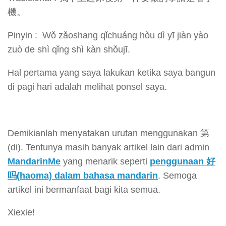
機。
Pinyin : Wǒ zǎoshang qǐchuáng hòu dì yī jiàn yào
zuò de shì qǐng shì kàn shǒujī.
Hal pertama yang saya lakukan ketika saya bangun
di pagi hari adalah melihat ponsel saya.
Demikianlah menyatakan urutan menggunakan 第
(di). Tentunya masih banyak artikel lain dari admin
MandarinMe
yang menarik seperti
penggunaan 好
吗(haoma) dalam bahasa mandarin
. Semoga
artikel ini bermanfaat bagi kita semua.
Xiexie!