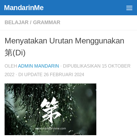
MandarinMe
Skip to content
BELAJAR
/
GRAMMAR
Menyatakan Urutan Menggunakan
第(Di)
OLEH
ADMIN MANDARIN
· DIPUBLIKASIKAN
15 OKTOBER
2022
· DI UPDATE
26 FEBRUARI 2024