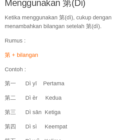
Menggunakan 第(Di)
Ketika menggunakan 第(dì), cukup dengan
menambahkan bilangan setelah 第(dì).
Rumus :
第 + bilangan
Contoh :
第一 Dì yī Pertama
第二 Dì èr Kedua
第三 Dì sān Ketiga
第四 Dì sì Keempat