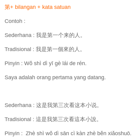
第+ bilangan + kata satuan
Contoh :
Sederhana : 我是第一个来的人。
Tradisional : 我是第一個來的人。
Pinyin : Wǒ shì dì yī gè lái de rén.
Saya adalah orang pertama yang datang.
Sederhana : 这是我第三次看这本小说。
Tradisional : 這是我第三次看這本小說。
Pinyin : Zhè shì wǒ dì sān cì kàn zhè běn xiǎoshuō.