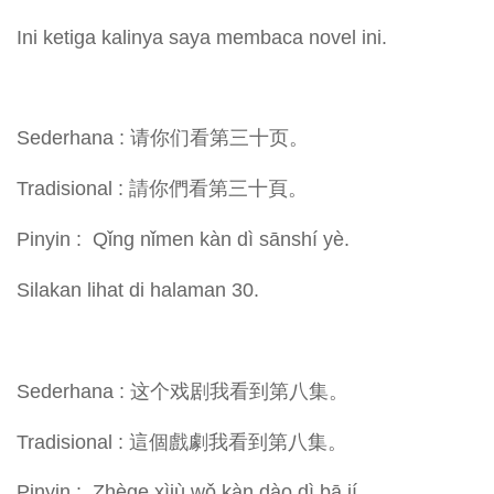
Ini ketiga kalinya saya membaca novel ini.
Sederhana : 请你们看第三十页。
Tradisional : 請你們看第三十頁。
Pinyin : Qǐng nǐmen kàn dì sānshí yè.
Silakan lihat di halaman 30.
Sederhana : 这个戏剧我看到第八集。
Tradisional : 這個戲劇我看到第八集。
Pinyin : Zhège xìjù wǒ kàn dào dì bā jí.