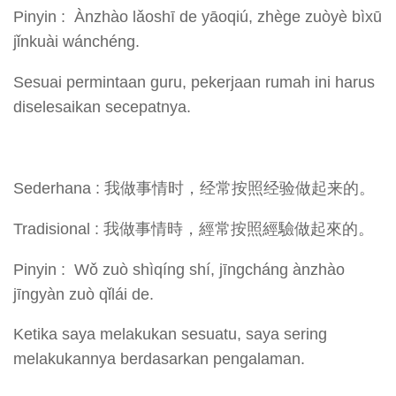
Pinyin : Ànzhào lǎoshī de yāoqiú, zhège zuòyè bìxū
jǐnkuài wánchéng.
Sesuai permintaan guru, pekerjaan rumah ini harus
diselesaikan secepatnya.
Sederhana : 我做事情时，经常按照经验做起来的。
Tradisional : 我做事情時，經常按照經驗做起來的。
Pinyin : Wǒ zuò shìqíng shí, jīngcháng ànzhào
jīngyàn zuò qǐlái de.
Ketika saya melakukan sesuatu, saya sering
melakukannya berdasarkan pengalaman.