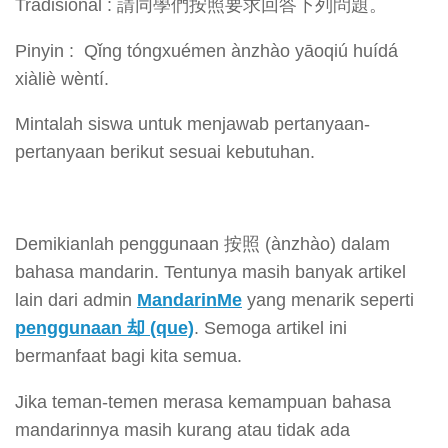
Tradisional : 請同學們按照要求回答下列問題。
Pinyin : Qǐng tóngxuémen ànzhào yāoqiú huídá
xiàliè wèntí.
Mintalah siswa untuk menjawab pertanyaan-
pertanyaan berikut sesuai kebutuhan.
Demikianlah penggunaan 按照 (ànzhào) dalam
bahasa mandarin. Tentunya masih banyak artikel
lain dari admin
MandarinMe
yang menarik seperti
penggunaan 却 (que)
. Semoga artikel ini
bermanfaat bagi kita semua.
Jika teman-temen merasa kemampuan bahasa
mandarinnya masih kurang atau tidak ada