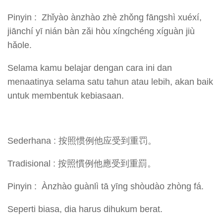
Pinyin : Zhǐyào ànzhào zhè zhǒng fāngshì xuéxí,
jiānchí yī nián bàn zǎi hòu xíngchéng xíguàn jiù
hǎole.
Selama kamu belajar dengan cara ini dan
menaatinya selama satu tahun atau lebih, akan baik
untuk membentuk kebiasaan.
Sederhana : 按照惯例他应受到重罚。
Tradisional : 按照慣例他應受到重罰。
Pinyin : Ànzhào guànlì tā yīng shòudào zhòng fá.
Seperti biasa, dia harus dihukum berat.