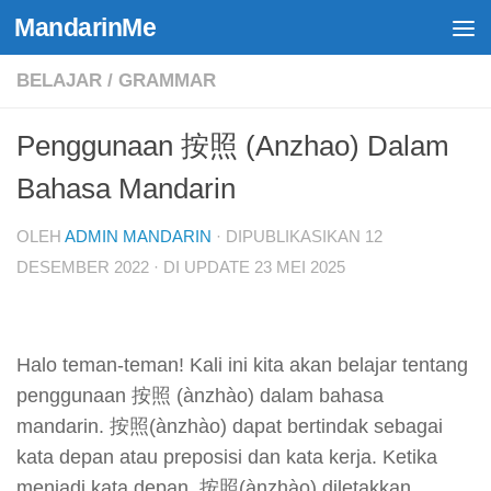
MandarinMe
Skip to content
BELAJAR
/
GRAMMAR
Penggunaan 按照 (Anzhao) Dalam
Bahasa Mandarin
OLEH
ADMIN MANDARIN
· DIPUBLIKASIKAN
12
DESEMBER 2022
· DI UPDATE
23 MEI 2025
Halo teman-teman! Kali ini kita akan belajar tentang
penggunaan 按照 (ànzhào) dalam bahasa
mandarin. 按照(ànzhào) dapat bertindak sebagai
kata depan atau preposisi dan kata kerja. Ketika
menjadi kata depan, 按照(ànzhào) diletakkan