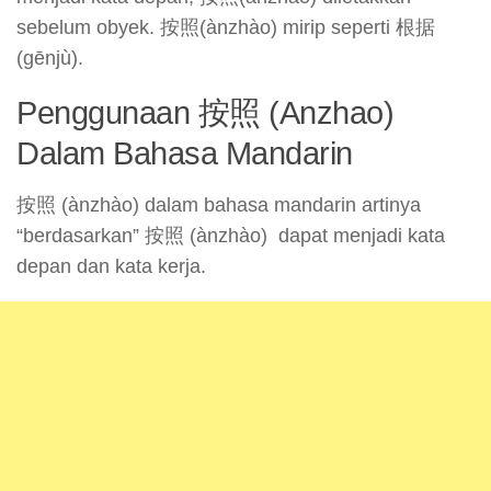
sebelum obyek. 按照(ànzhào) mirip seperti 根据
(gēnjù).
Penggunaan 按照 (Anzhao)
Dalam Bahasa Mandarin
按照 (ànzhào) dalam bahasa mandarin artinya
“berdasarkan” 按照 (ànzhào) dapat menjadi kata
depan dan kata kerja.