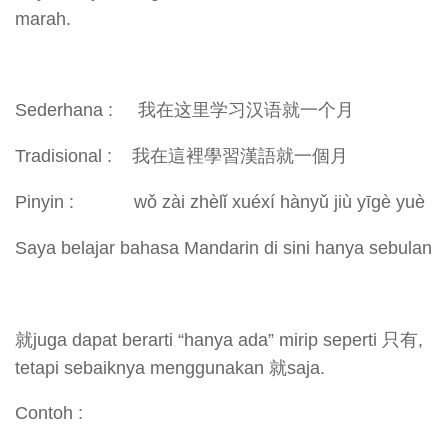
marah.
Sederhana : 我在这里学习汉语就一个月
Tradisional : 我在這裡學習漢語就一個月
Pinyin : wǒ zài zhèlǐ xuéxí hànyǔ jiù yīgè yuè
Saya belajar bahasa Mandarin di sini hanya sebulan
就juga dapat berarti “hanya ada” mirip seperti 只有,
tetapi sebaiknya menggunakan 就saja.
Contoh :