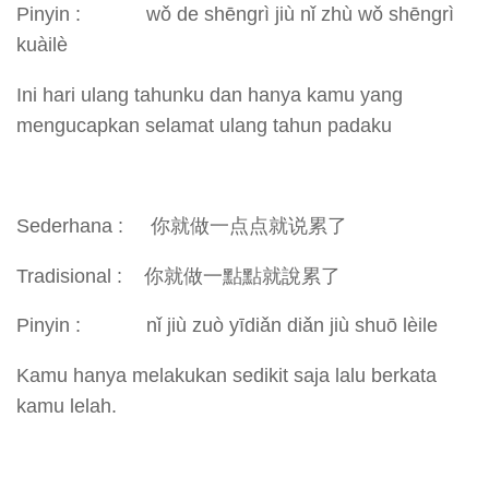
Pinyin : wǒ de shēngrì jiù nǐ zhù wǒ shēngrì
kuàilè
Ini hari ulang tahunku dan hanya kamu yang
mengucapkan selamat ulang tahun padaku
Sederhana : 你就做一点点就说累了
Tradisional : 你就做一點點就說累了
Pinyin : nǐ jiù zuò yīdiǎn diǎn jiù shuō lèile
Kamu hanya melakukan sedikit saja lalu berkata
kamu lelah.