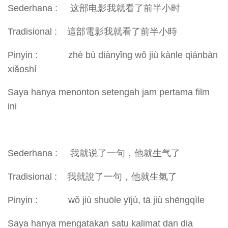
Sederhana : 这部电影我就看了前半小时
Tradisional : 這部電影我就看了前半小時
Pinyin : zhè bù diànyǐng wǒ jiù kànle qiánbàn
xiǎoshí
Saya hanya menonton setengah jam pertama film
ini
Sederhana : 我就说了一句，他就生气了
Tradisional : 我就說了一句，他就生氣了
Pinyin : wǒ jiù shuōle yījù, tā jiù shēngqìle
Saya hanya mengatakan satu kalimat dan dia