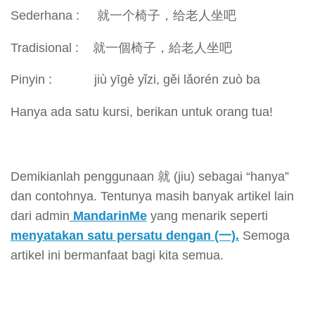
Sederhana : 就一个椅子，给老人坐吧
Tradisional : 就一個椅子，給老人坐吧
Pinyin : jiù yīgè yǐzi, gěi lǎorén zuò ba
Hanya ada satu kursi, berikan untuk orang tua!
Demikianlah penggunaan 就 (jiu) sebagai “hanya”
dan contohnya. Tentunya masih banyak artikel lain
dari admin
MandarinMe
yang menarik seperti
menyatakan satu persatu dengan (一).
Semoga
artikel ini bermanfaat bagi kita semua.