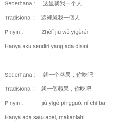
Sederhana : 这里就我一个人
Tradisional : 這裡就我一個人
Pinyin : Zhèlǐ jiù wǒ yīgèrén
Hanya aku sendiri yang ada disini
Sederhana : 就一个苹果，你吃吧
Tradisional : 就一個蘋果，你吃吧
Pinyin : jiù yīgè píngguǒ, nǐ chī ba
Hanya ada satu apel, makanlah!