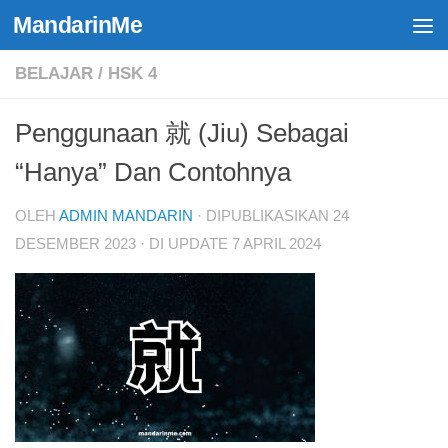
MandarinMe
Skip to content
BELAJAR
/
HSK 4
Penggunaan 就 (Jiu) Sebagai
“Hanya” Dan Contohnya
OLEH
ADMIN MANDARIN
· DIPUBLIKASIKAN
24
DESEMBER 2023
· DI UPDATE
7 APRIL 2024