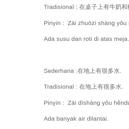
Tradisional : 在桌子上有牛奶
Pinyin : Zài zhuōzi shàng yǒu
Ada susu dan roti di atas meja
Sederhana :在地上有很多水.
Tradisional : 在地上有很多水.
Pinyin : Zài dìshàng yǒu hěnd
Ada banyak air dilantai.