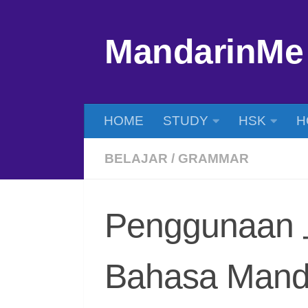
Skip to content
MandarinMe
HOME
STUDY
HSK
H
BELAJAR
/
GRAMMAR
Penggunaan 
Bahasa Mand