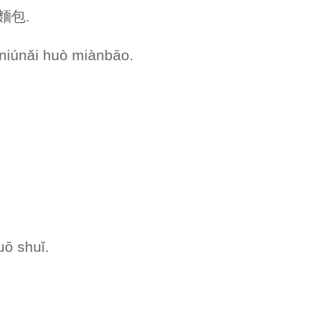
和麵包.
 niúnǎi huò miànbāo.
.
uō shuǐ.