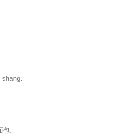
.
.
ì shang.
面包.