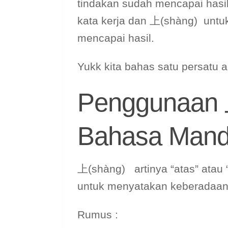
tindakan sudah mencapai hasil
kata kerja dan 上(shàng) untu
mencapai hasil.
Yukk kita bahas satu persatu 
Penggunaan 
Bahasa Mand
上(shàng) artinya “atas” atau “
untuk menyatakan keberadaan
Rumus :