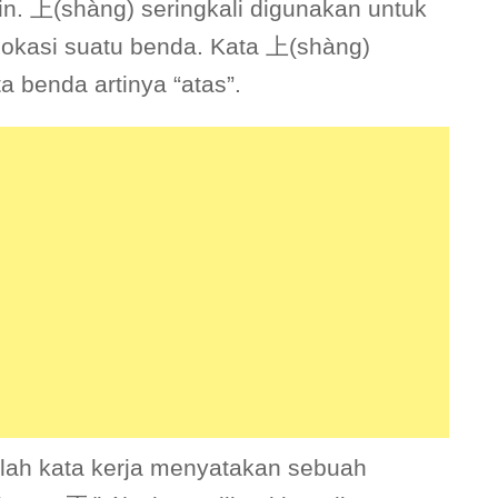
n. 上(shàng) seringkali digunakan untuk
okasi suatu benda. Kata 上(shàng)
a benda artinya “atas”.
elah kata kerja menyatakan sebuah