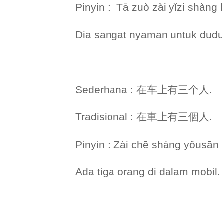
Pinyin : Tā zuò zài yǐzi shàng
Dia sangat nyaman untuk duduk
Sederhana : 在车上有三个人.
Tradisional : 在車上有三個人.
Pinyin : Zài chē shàng yǒusān
Ada tiga orang di dalam mobil.