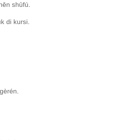
 hěn shūfú.
 di kursi.
 gèrén.