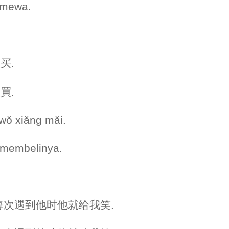
timewa.
买.
想買.
 wǒ xiǎng mǎi.
n membelinya.
别, 每次遇到他时他就给我笑.