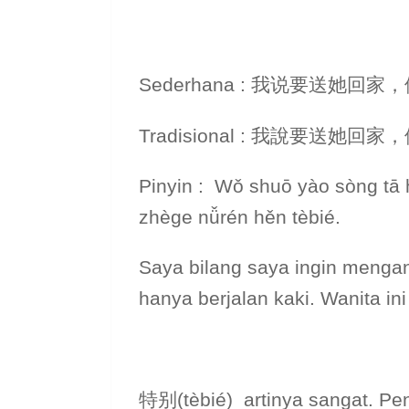
Sederhana : 我说要送她
Tradisional : 我說要
Pinyin : Wǒ shuō yào sòng tā huí
zhège nǚrén hěn tèbié.
Saya bilang saya ingin mengant
hanya berjalan kaki. Wanita in
特别(tèbié) artinya sangat. Pe