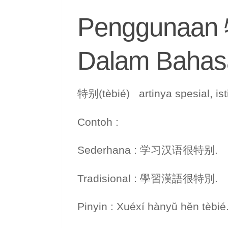
Penggunaan 
Dalam Bahas
特别(tèbié) artinya spesial, ist
Contoh :
Sederhana : 学习汉语很特别.
Tradisional : 學習漢語很特別.
Pinyin : Xuéxí hànyǔ hěn tèbié