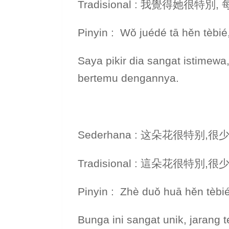
Tradisional : 我覺得她很
Pinyin : Wǒ juédé tā hěn tèbié, 
Saya pikir dia sangat istimewa
bertemu dengannya.
Sederhana : 这朵花很特别,
Tradisional : 這朵花很特別
Pinyin : Zhè duǒ huā hěn tèbié
Bunga ini sangat unik, jarang t