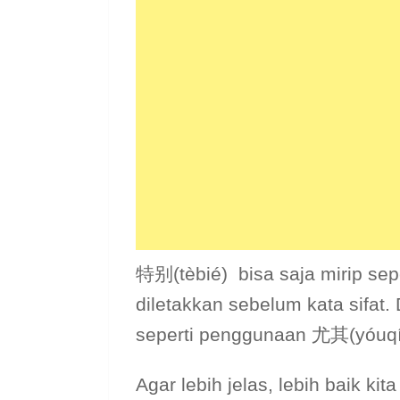
特别(tèbié) bisa saja mirip sepe
diletakkan sebelum kata sifat.
seperti penggunaan 尤其(yóuqí
Agar lebih jelas, lebih baik ki