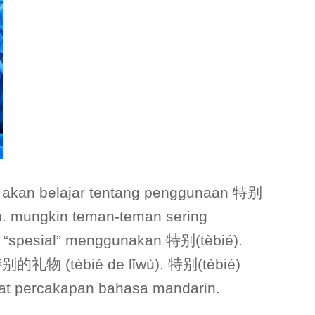
ta akan belajar tentang penggunaan 特别
n. mungkin teman-teman sering
“spesial” menggunakan 特别(tèbié).
 特别的礼物 (tèbié de lǐwù). 特别(tèbié)
at percakapan bahasa mandarin.