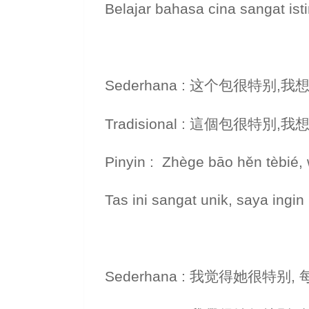
Belajar bahasa cina sangat is
Sederhana : 这个包很特别,我想
Tradisional : 這個包很特別,我
Pinyin : Zhège bāo hěn tèbié,
Tas ini sangat unik, saya ingi
Sederhana : 我觉得她很特