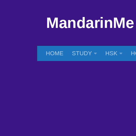
Skip to content
MandarinMe
HOME
STUDY
HSK
H