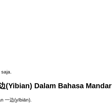
saja.
Yibian) Dalam Bahasa Mandar
gan 一边(yībiān).