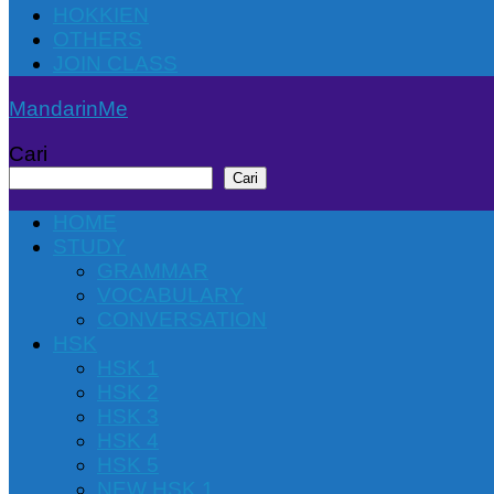
HOKKIEN
OTHERS
JOIN CLASS
MandarinMe
Cari
Cari
HOME
STUDY
GRAMMAR
VOCABULARY
CONVERSATION
HSK
HSK 1
HSK 2
HSK 3
HSK 4
HSK 5
NEW HSK 1