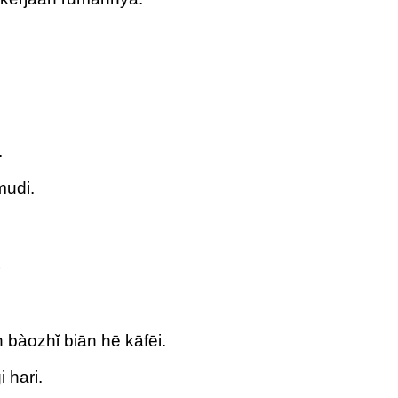
.
mudi.
。
。
bàozhǐ biān hē kāfēi.
 hari.