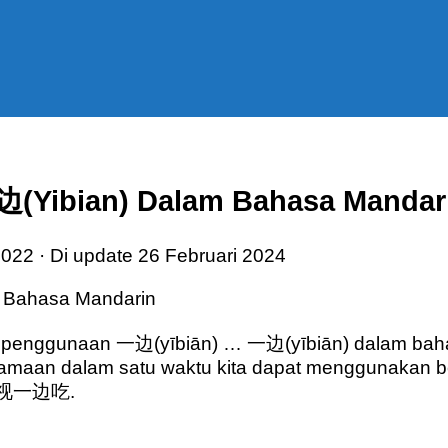
Yibian) Dalam Bahasa Mandar
2022
· Di update
26 Februari 2024
tang penggunaan 一边(yībiān) … 一边(yībiān) dalam bah
amaan dalam satu waktu kita dapat menggunakan ben
边看电视一边吃.