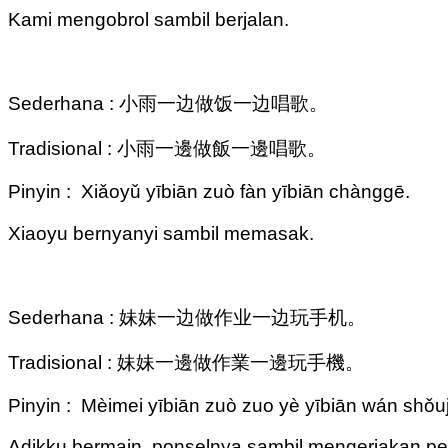
Kami mengobrol sambil berjalan.
Sederhana : 小雨一边做饭一边唱歌。
Tradisional : 小雨一邊做飯一邊唱歌。
Pinyin : Xiǎoyǔ yībiān zuò fàn yībiān chànggē.
Xiaoyu bernyanyi sambil memasak.
Sederhana : 妹妹一边做作业一边玩手机。
Tradisional : 妹妹一邊做作業一邊玩手機。
Pinyin : Mèimei yībiān zuò zuo yè yībiān wán shǒuj
Adikku bermain ponselnya sambil mengerjakan pe