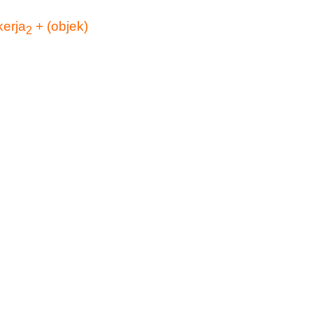
kerja
+ (objek)
2