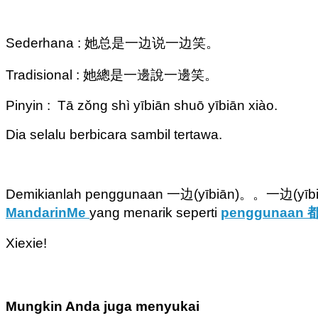
Sederhana : 她总是一边说一边笑。
Tradisional : 她總是一邊說一邊笑。
Pinyin : Tā zǒng shì yībiān shuō yībiān xiào.
Dia selalu berbicara sambil tertawa.
Demikianlah penggunaan 一边(yībiān)。。一边(yībiān) 
MandarinMe
yang menarik seperti
penggunaan 都
Xiexie!
Mungkin Anda juga menyukai