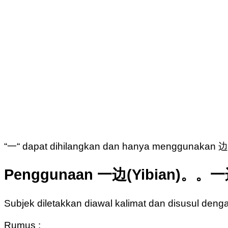
“一“ dapat dihilangkan dan hanya menggunakan 边 
Penggunaan 一边(Yibian)。。一边(
Subjek diletakkan diawal kalimat dan disusul den
Rumus :