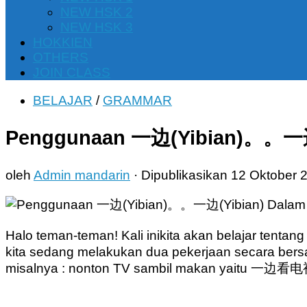
NEW HSK 2
NEW HSK 3
HOKKIEN
OTHERS
JOIN CLASS
BELAJAR
/
GRAMMAR
Penggunaan 一边(Yibian)。。一边(
oleh
Admin mandarin
· Dipublikasikan
12 Oktober 
Halo teman-teman! Kali inikita akan belajar ten
kita sedang melakukan dua pekerjaan secara bers
misalnya : nonton TV sambil makan yaitu 一