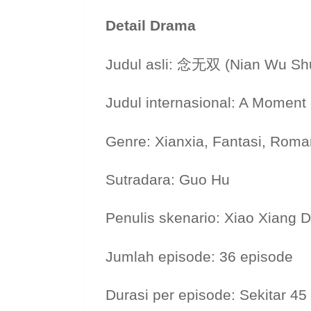
Detail Drama
Judul asli: 念无双 (Nian Wu Sh
Judul internasional: A Moment
Genre: Xianxia, Fantasi, Rom
Sutradara: Guo Hu
Penulis skenario: Xiao Xiang 
Jumlah episode: 36 episode
Durasi per episode: Sekitar 45