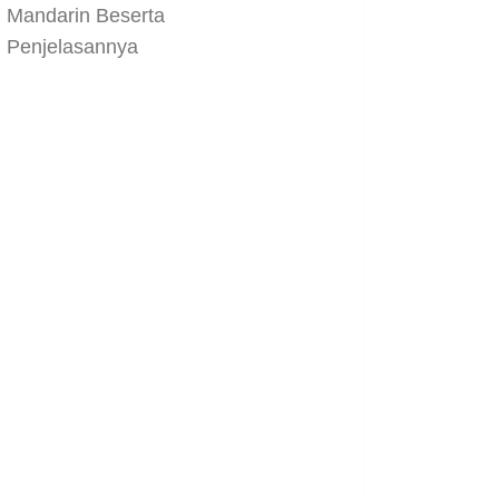
Mandarin Beserta
Penjelasannya