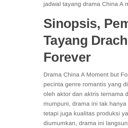
jadwal tayang drama China A m
Sinopsis, Pe
Tayang Drach
Forever
Drama China A Moment but For
pecinta genre romantis yang d
oleh aktor dan aktris ternam
mumpuni, drama ini tak hanya 
tetapi juga kualitas produksi ya
diumumkan, drama ini langsun