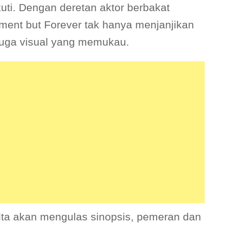
kuti. Dengan deretan aktor berbakat
ent but Forever tak hanya menjanjikan
juga visual yang memukau.
ita akan mengulas sinopsis, pemeran dan