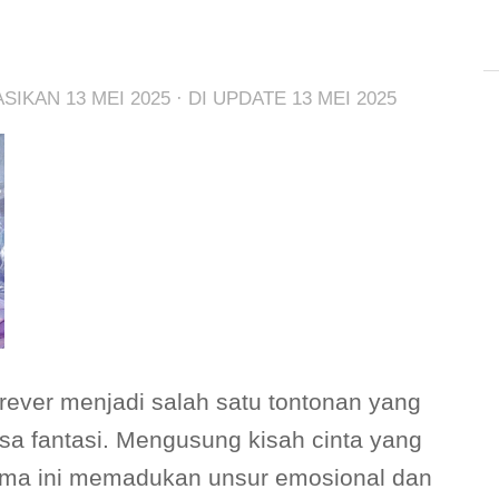
KASIKAN
13 MEI 2025
· DI UPDATE
13 MEI 2025
ever menjadi salah satu tontonan yang
sa fantasi. Mengusung kisah cinta yang
rama ini memadukan unsur emosional dan