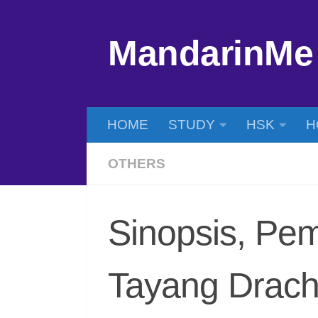
Skip to content
MandarinMe
HOME
STUDY
HSK
H
OTHERS
Sinopsis, Pe
Tayang Drach