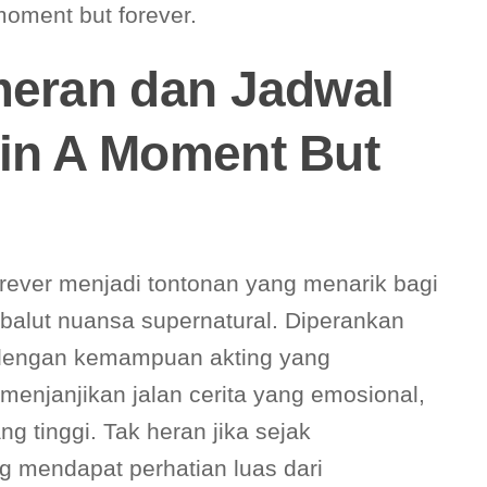
oment but forever.
meran dan Jadwal
in A Moment But
ever menjadi tontonan yang menarik bagi
ibalut nuansa supernatural. Diperankan
a dengan kemampuan akting yang
menjanjikan jalan cerita yang emosional,
ng tinggi. Tak heran jika sejak
g mendapat perhatian luas dari