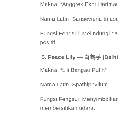
Makna: “Anggrek Ekor Harima
Nama Latin: Sansevieria trifasc
Fungsi Fengsui: Melindungi da
positif.
Peace Lily —
白
鹤
芋 (Báih
Makna: “Lili Bangau Putih”
Nama Latin: Spathiphyllum
Fungsi Fengsui: Menyimbolka
membersihkan udara.