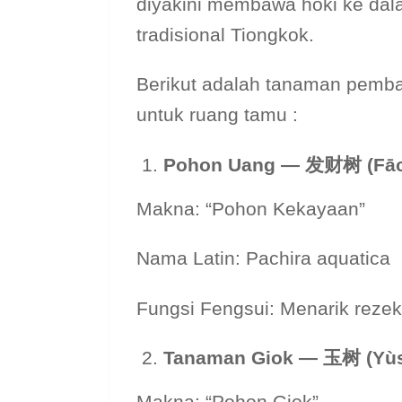
diyakini membawa hoki ke dal
tradisional Tiongkok.
Berikut adalah tanaman pemba
untuk ruang tamu :
Pohon Uang —
发财树 (Fāc
Makna: “Pohon Kekayaan”
Nama Latin: Pachira aquatica
Fungsi Fengsui: Menarik reze
Tanaman Giok —
玉
树 (Yù
Makna: “Pohon Giok”