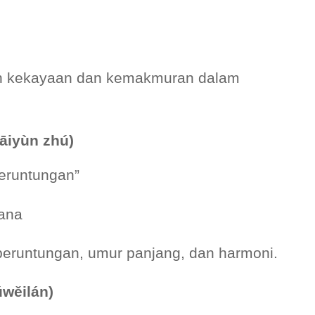
an kekayaan dan kemakmuran dalam
iyùn zhú)
runtungan”
iana
eruntungan, umur panjang, dan harmoni.
ǔwěilán)