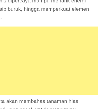
enis dipercaya mampu menarik energi
 nasib buruk, hingga memperkuat elemen
.
kita akan membahas tanaman hias