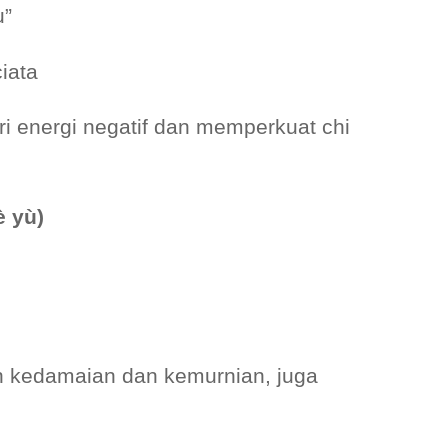
u”
iata
ri energi negatif dan memperkuat chi
è yù)
n kedamaian dan kemurnian, juga