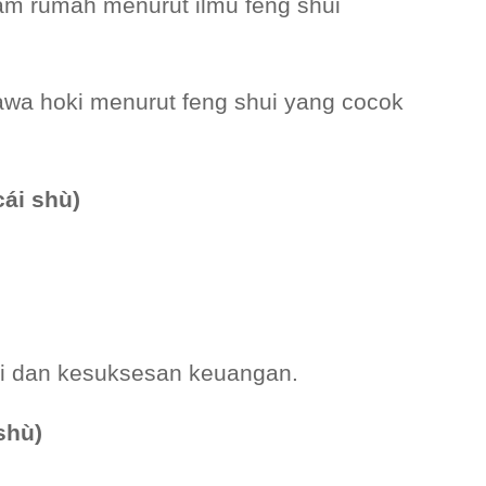
am rumah menurut ilmu feng shui
wa hoki menurut feng shui yang cocok
ái shù)
ki dan kesuksesan keuangan.
shù)