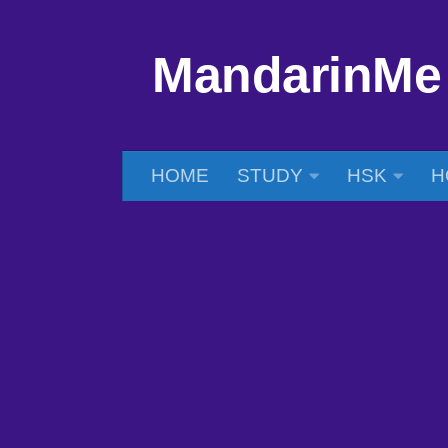
Skip to content
MandarinMe
HOME
STUDY
HSK
H