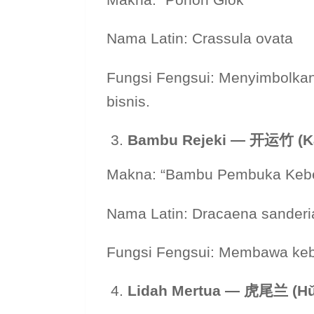
Nama Latin: Crassula ovata
Fungsi Fengsui: Menyimbolk
bisnis.
Bambu Rejeki —
开运竹 (Kā
Makna: “Bambu Pembuka Kebe
Nama Latin: Dracaena sander
Fungsi Fengsui: Membawa keb
Lidah Mertua —
虎尾
兰 (H