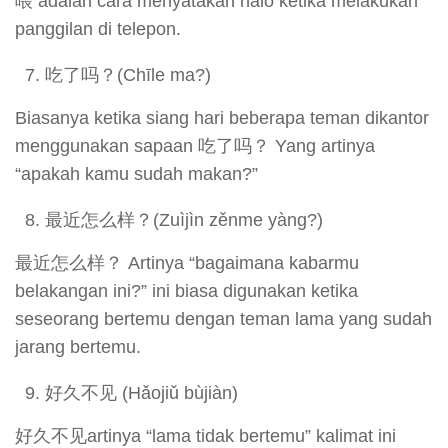
喂 adalah cara menyatakan halo ketika melakukan
panggilan di telepon.
吃了吗？(Chīle ma?)
Biasanya ketika siang hari beberapa teman dikantor
menggunakan sapaan 吃了吗？ Yang artinya
“apakah kamu sudah makan?”
最近怎么样？(Zuìjìn zěnme yàng?)
最近怎么样？ Artinya “bagaimana kabarmu
belakangan ini?” ini biasa digunakan ketika
seseorang bertemu dengan teman lama yang sudah
jarang bertemu.
好久不见 (Hǎojiǔ bùjiàn)
好久不见artinya “lama tidak bertemu” kalimat ini