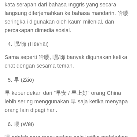
kata serapan dari bahasa Inggris yang secara
langsung diterjemahkan ke bahasa mandarin. 哈喽
seringkali digunakan oleh kaum milenial, dan
percakapan dimedia sosial.
嘿/嗨 (Hēi/hāi)
Sama seperti 哈喽, 嘿/嗨 banyak digunakan ketika
chat dengan sesama teman.
早 (Zǎo)
早 kependekan dari ”早安 / 早上好“ orang China
lebih sering menggunakan 早 saja ketika menyapa
orang lain dipagi hari.
喂 (Wèi)