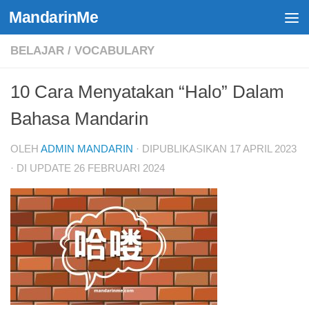
MandarinMe
Skip to content
BELAJAR
/
VOCABULARY
10 Cara Menyatakan “Halo” Dalam
Bahasa Mandarin
OLEH
ADMIN MANDARIN
· DIPUBLIKASIKAN
17 APRIL 2023
· DI UPDATE
26 FEBRUARI 2024