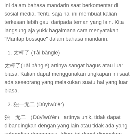
ini dalam bahasa mandarin saat berkomentar di
sosial media. Tentu saja hal ini membuat kalian
terkesan lebih gaul daripada teman yang lain. Kita
langsung aja yukk bagaimana cara menyatakan
“Mantap bossque” dalam bahasa mandarin.
太棒了 (Tài bàngle)
太棒了(Tài bàngle) artinya sangat bagus atau luar
biasa. Kalian dapat menggunakan ungkapan ini saat
ada seseorang yang melakukan suatu hal yang luar
biasa.
独一无二 (Dúyīwú’èr)
独一无二 （Dúyīwú’èr） artinya unik, tidak dapat
dibandingkan dengan yang lain atau tidak ada yang
sebanding dengannya. Idiom ini dapat digunakan