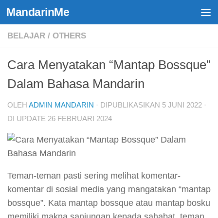
MandarinMe
Skip to content
BELAJAR
/
OTHERS
Cara Menyatakan “Mantap Bossque”
Dalam Bahasa Mandarin
OLEH
ADMIN MANDARIN
· DIPUBLIKASIKAN
5 JUNI 2022
·
DI UPDATE
26 FEBRUARI 2024
Teman-teman pasti sering melihat komentar-
komentar di sosial media yang mangatakan “mantap
bossque”. Kata mantap bossque atau mantap bosku
memiliki makna sanjungan kepada sahabat, teman