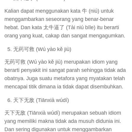
Kalian dapat menggunakan kata 牛 (niú) untuk
menggambarkan seseorang yang benar-benar
hebat. Dan kata 太牛逼了 (Tài niú bīle) itu berarti
orang yang kuat, cakap dan sangat mengagumkan.
无药可救 (Wú yào kě jiù)
无药可救 (Wú yào kě jiù) merupakan idiom yang
berarti penyakit ini sangat parah sehingga tidak ada
obatnya. Juga suatu metafora yang myatakan telah
mencapai titik dimana ia tidak dapat disembuhkan.
天下无敌 (Tiānxià wúdí)
天下无敌 (Tiānxià wúdí) merupakan sebuah idiom
yang memiliki makna tidak ada musuh didunia ini.
Dan sering digunakan untuk menggambarkan