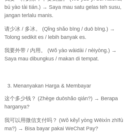
bú yào tài tián.) → Saya mau satu gelas teh susu,
jangan terlalu manis.
请少冰 / 多冰。 (Qǐng shǎo bīng / duō bīng.) →
Tolong sedikit es / lebih banyak es.
我要外带 / 内用。 (Wǒ yào wàidài / nèiyòng.) →
Saya mau dibungkus / makan di tempat.
Menanyakan Harga & Membayar
这个多少钱？ (Zhège duōshǎo qián?) → Berapa
harganya?
我可以用微信支付吗？ (Wǒ kěyǐ yòng Wēixìn zhīfù
ma?) → Bisa bayar pakai WeChat Pay?