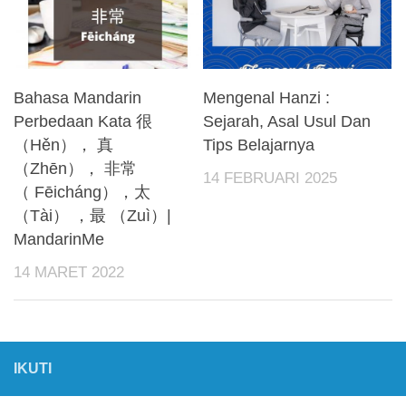
Bahasa Mandarin
Mengenal Hanzi :
Perbedaan Kata 很
Sejarah, Asal Usul Dan
（Hěn）， 真
Tips Belajarnya
（Zhēn）， 非常
14 FEBRUARI 2025
（ Fēicháng），太
（Tài） ，最 （Zuì）|
MandarinMe
14 MARET 2022
IKUTI