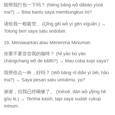
能帮我打包一下吗？ (Néng bāng wǒ dǎbāo yíxià
ma?) → Bisa bantu saya membungkus ini?
请给我一根吸管。 (Qǐng gěi wǒ yì gēn xīguǎn.) →
Tolong beri saya satu sedotan.
Menawarkan atau Menerima Minuman
你要不要尝尝我的咖啡？ (Nǐ yào bú yào
chángchang wǒ de kāfēi?) → Mau coba kopi saya?
我帮你点一杯，好吗？ (Wǒ bāng nǐ diǎn yì bēi, hǎo
ma?) → Saya pesan satu untukmu, ya?
谢谢，但我已经喝够了。 (Xièxiè, dàn wǒ yǐjīng hē
gòu le.) → Terima kasih, tapi saya sudah cukup
minum.