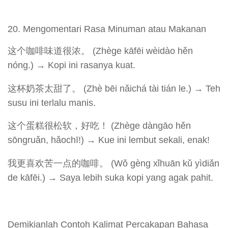
Mengomentari Rasa Minuman atau Makanan
这个咖啡味道很浓。 (Zhège kāfēi wèidào hěn
nóng.) → Kopi ini rasanya kuat.
这杯奶茶太甜了。 (Zhè bēi nǎichá tài tián le.) → Teh
susu ini terlalu manis.
这个蛋糕很松软，好吃！ (Zhège dàngāo hěn
sōngruǎn, hǎochī!) → Kue ini lembut sekali, enak!
我更喜欢苦一点的咖啡。 (Wǒ gèng xǐhuān kǔ yìdiǎn
de kāfēi.) → Saya lebih suka kopi yang agak pahit.
Demikianlah Contoh Kalimat Percakapan Bahasa