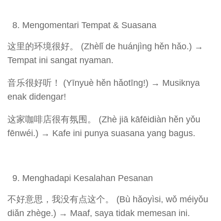
Mengomentari Tempat & Suasana
这里的环境很好。 (Zhèlǐ de huánjìng hěn hǎo.) →
Tempat ini sangat nyaman.
音乐很好听！ (Yīnyuè hěn hǎotīng!) → Musiknya
enak didengar!
这家咖啡店很有氛围。 (Zhè jiā kāfēidiàn hěn yǒu
fēnwéi.) → Kafe ini punya suasana yang bagus.
Menghadapi Kesalahan Pesanan
不好意思，我没有点这个。 (Bù hǎoyìsi, wǒ méiyǒu
diǎn zhège.) → Maaf, saya tidak memesan ini.