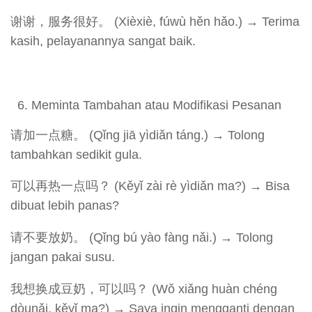
谢谢，服务很好。 (Xièxiè, fúwù hěn hǎo.) → Terima
kasih, pelayanannya sangat baik.
Meminta Tambahan atau Modifikasi Pesanan
请加一点糖。 (Qǐng jiā yìdiǎn táng.) → Tolong
tambahkan sedikit gula.
可以再热一点吗？ (Kěyǐ zài rè yìdiǎn ma?) → Bisa
dibuat lebih panas?
请不要放奶。 (Qǐng bú yào fàng nǎi.) → Tolong
jangan pakai susu.
我想换成豆奶，可以吗？ (Wǒ xiǎng huàn chéng
dòunǎi, kěyǐ ma?) → Saya ingin mengganti dengan