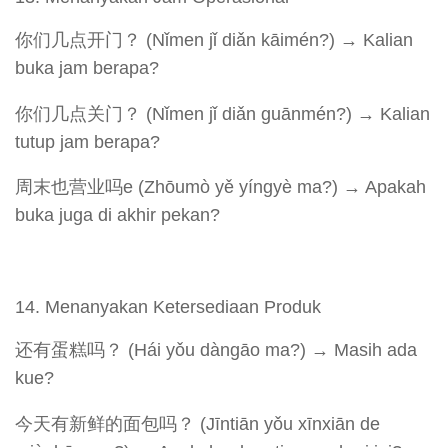
你们几点开门？ (Nǐmen jǐ diǎn kāimén?) → Kalian
buka jam berapa?
你们几点关门？ (Nǐmen jǐ diǎn guānmén?) → Kalian
tutup jam berapa?
周末也营业吗e (Zhōumò yě yíngyè ma?) → Apakah
buka juga di akhir pekan?
Menanyakan Ketersediaan Produk
还有蛋糕吗？ (Hái yǒu dàngāo ma?) → Masih ada
kue?
今天有新鲜的面包吗？ (Jīntiān yǒu xīnxiān de