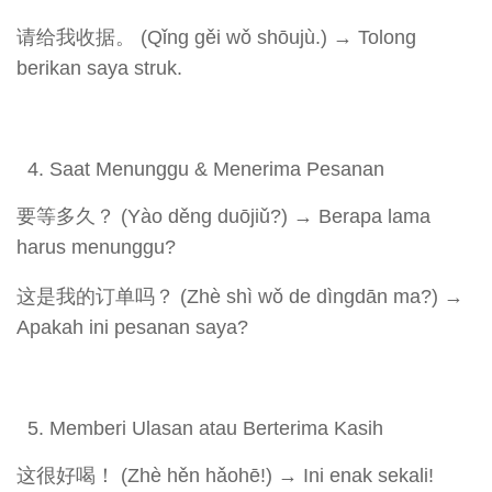
请给我收据。 (Qǐng gěi wǒ shōujù.) → Tolong
berikan saya struk.
Saat Menunggu & Menerima Pesanan
要等多久？ (Yào děng duōjiǔ?) → Berapa lama
harus menunggu?
这是我的订单吗？ (Zhè shì wǒ de dìngdān ma?) →
Apakah ini pesanan saya?
Memberi Ulasan atau Berterima Kasih
这很好喝！ (Zhè hěn hǎohē!) → Ini enak sekali!