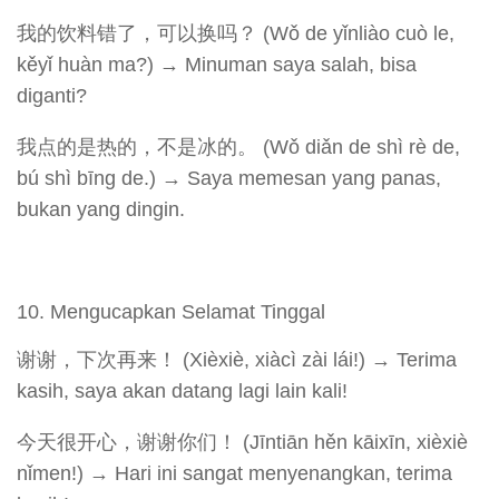
我的饮料错了，可以换吗？ (Wǒ de yǐnliào cuò le,
kěyǐ huàn ma?) → Minuman saya salah, bisa
diganti?
我点的是热的，不是冰的。 (Wǒ diǎn de shì rè de,
bú shì bīng de.) → Saya memesan yang panas,
bukan yang dingin.
Mengucapkan Selamat Tinggal
谢谢，下次再来！ (Xièxiè, xiàcì zài lái!) → Terima
kasih, saya akan datang lagi lain kali!
今天很开心，谢谢你们！ (Jīntiān hěn kāixīn, xièxiè
nǐmen!) → Hari ini sangat menyenangkan, terima