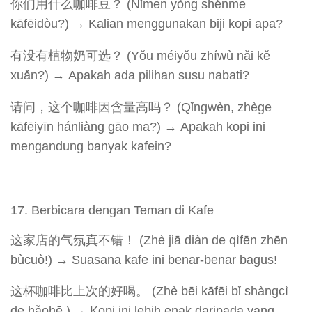
你们用什么咖啡豆？ (Nǐmen yòng shénme
kāfēidòu?) → Kalian menggunakan biji kopi apa?
有没有植物奶可选？ (Yǒu méiyǒu zhíwù nǎi kě
xuǎn?) → Apakah ada pilihan susu nabati?
请问，这个咖啡因含量高吗？ (Qǐngwèn, zhège
kāfēiyīn hánliàng gāo ma?) → Apakah kopi ini
mengandung banyak kafein?
Berbicara dengan Teman di Kafe
这家店的气氛真不错！ (Zhè jiā diàn de qìfēn zhēn
bùcuò!) → Suasana kafe ini benar-benar bagus!
这杯咖啡比上次的好喝。 (Zhè bēi kāfēi bǐ shàngcì
de hǎohē.) → Kopi ini lebih enak daripada yang