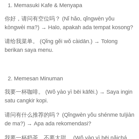
Memasuki Kafe & Menyapa
你好，请问有空位吗？ (Nǐ hǎo, qǐngwèn yǒu
kòngwèi ma?) → Halo, apakah ada tempat kosong?
请给我菜单。 (Qǐng gěi wǒ càidān.) → Tolong
berikan saya menu.
Memesan Minuman
我要一杯咖啡。 (Wǒ yào yì bēi kāfēi.) → Saya ingin
satu cangkir kopi.
请问有什么推荐的吗？ (Qǐngwèn yǒu shénme tuījiàn
de ma?) → Apa ada rekomendasi?
我要一杯奶茶，不要太甜。 (Wǒ yào yì bēi nǎichá,