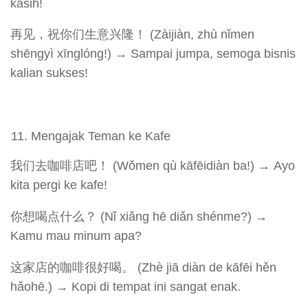
kasih!
再见，祝你们生意兴隆！ (Zàijiàn, zhù nǐmen
shēngyì xīnglóng!) → Sampai jumpa, semoga bisnis
kalian sukses!
Mengajak Teman ke Kafe
我们去咖啡店吧！ (Wǒmen qù kāfēidiàn ba!) → Ayo
kita pergi ke kafe!
你想喝点什么？ (Nǐ xiǎng hē diǎn shénme?) →
Kamu mau minum apa?
这家店的咖啡很好喝。 (Zhè jiā diàn de kāfēi hěn
hǎohē.) → Kopi di tempat ini sangat enak.