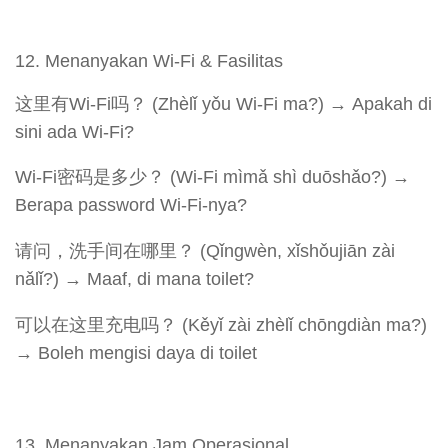
Menanyakan Wi-Fi & Fasilitas
这里有Wi-Fi吗？ (Zhèlǐ yǒu Wi-Fi ma?) → Apakah di
sini ada Wi-Fi?
Wi-Fi密码是多少？ (Wi-Fi mìmǎ shì duōshǎo?) →
Berapa password Wi-Fi-nya?
请问，洗手间在哪里？ (Qǐngwèn, xǐshǒujiān zài
nǎlǐ?) → Maaf, di mana toilet?
可以在这里充电吗？ (Kěyǐ zài zhèlǐ chōngdiàn ma?)
→ Boleh mengisi daya di toilet
Menanyakan Jam Operasional