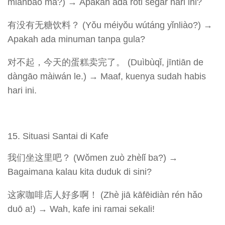
miànbāo ma?) → Apakah ada roti segar hari ini?
有没有无糖饮料？ (Yǒu méiyǒu wútáng yǐnliào?) →
Apakah ada minuman tanpa gula?
对不起，今天的蛋糕卖完了。 (Duìbùqǐ, jīntiān de
dàngāo màiwán le.) → Maaf, kuenya sudah habis
hari ini.
Situasi Santai di Kafe
我们坐这里吧？ (Wǒmen zuò zhèlǐ ba?) →
Bagaimana kalau kita duduk di sini?
这家咖啡店人好多啊！ (Zhè jiā kāfēidiàn rén hǎo
duō a!) → Wah, kafe ini ramai sekali!