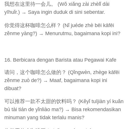
我想在这里待一会儿。 (Wǒ xiǎng zài zhèlǐ dài
yīhuǐr.) → Saya ingin duduk di sini sebentar.
你觉得这杯咖啡怎么样？ (Nǐ juéde zhè bēi kāfēi
zěnme yàng?) → Menurutmu, bagaimana kopi ini?
Berbicara dengan Barista atau Pegawai Kafe
请问，这个咖啡怎么做的？ (Qǐngwèn, zhège kāfēi
zěnme zuò de?) → Maaf, bagaimana kopi ini
dibuat?
可以推荐一款不太甜的饮料吗？ (Kěyǐ tuījiàn yí kuǎn
bú tài tián de yǐnliào ma?) → Bisa rekomendasikan
minuman yang tidak terlalu manis?