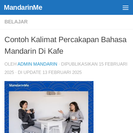
MandarinMe
Skip to content
BELAJAR
Contoh Kalimat Percakapan Bahasa
Mandarin Di Kafe
OLEH
ADMIN MANDARIN
· DIPUBLIKASIKAN
15 FEBRUARI
2025
· DI UPDATE
13 FEBRUARI 2025