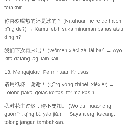
terakhir.
你喜欢喝热的还是冰的？ (Nǐ xǐhuān hē rè de háishì
bīng de?) → Kamu lebih suka minuman panas atau
dingin?
我们下次再来吧！ (Wǒmen xiàcì zài lái ba!) → Ayo
kita datang lagi lain kali!
Mengajukan Permintaan Khusus
请用纸杯，谢谢！ (Qǐng yòng zhǐbēi, xièxiè!) →
Tolong pakai gelas kertas, terima kasih!
我对花生过敏，请不要加。 (Wǒ duì huāshēng
guòmǐn, qǐng bú yào jiā.) → Saya alergi kacang,
tolong jangan tambahkan.