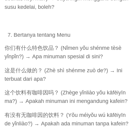
susu kedelai, boleh?
Bertanya tentang Menu
你们有什么特色饮品？ (Nǐmen yǒu shénme tèsè
yǐnpǐn?) → Apa minuman spesial di sini?
这是什么做的？ (Zhè shì shénme zuò de?) → Ini
terbuat dari apa?
这个饮料有咖啡因吗？ (Zhège yǐnliào yǒu kāfēiyīn
ma?) → Apakah minuman ini mengandung kafein?
有没有无咖啡因的饮料？ (Yǒu méiyǒu wú kāfēiyīn
de yǐnliào?) → Apakah ada minuman tanpa kafein?