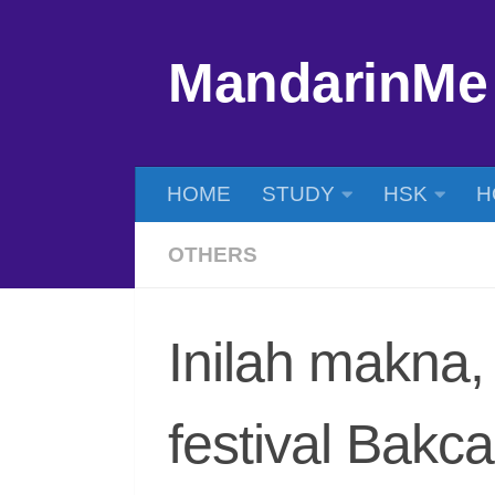
Skip to content
MandarinMe
HOME
STUDY
HSK
H
OTHERS
Inilah makna,
festival Bakc