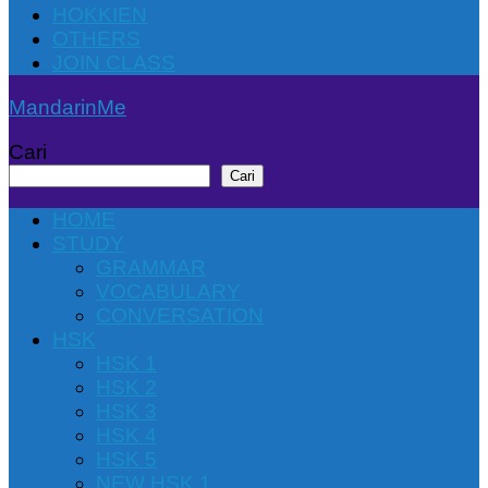
HOKKIEN
OTHERS
JOIN CLASS
MandarinMe
Cari
Cari
HOME
STUDY
GRAMMAR
VOCABULARY
CONVERSATION
HSK
HSK 1
HSK 2
HSK 3
HSK 4
HSK 5
NEW HSK 1