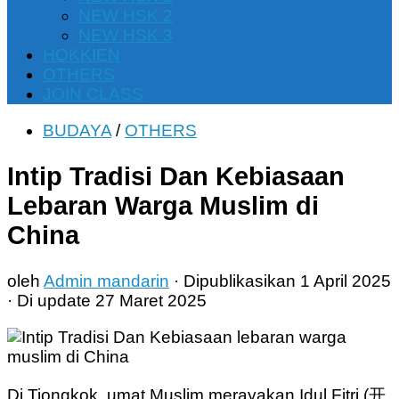
NEW HSK 2
NEW HSK 3
HOKKIEN
OTHERS
JOIN CLASS
BUDAYA
/
OTHERS
Intip Tradisi Dan Kebiasaan
Lebaran Warga Muslim di
China
oleh
Admin mandarin
· Dipublikasikan
1 April 2025
· Di update
27 Maret 2025
Di Tiongkok, umat Muslim merayakan Idul Fitri (开