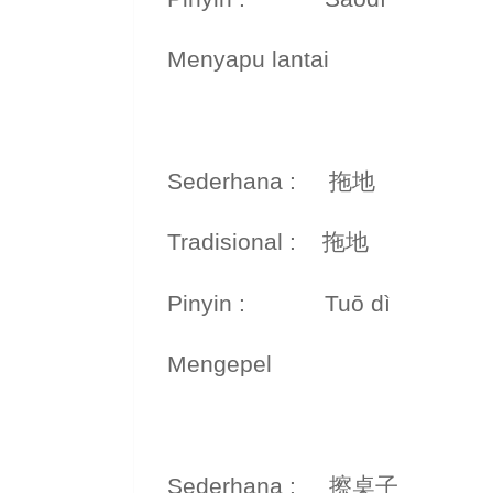
Menyapu lantai
Sederhana : 拖地
Tradisional : 拖地
Pinyin : Tuō dì
Mengepel
Sederhana : 擦桌子