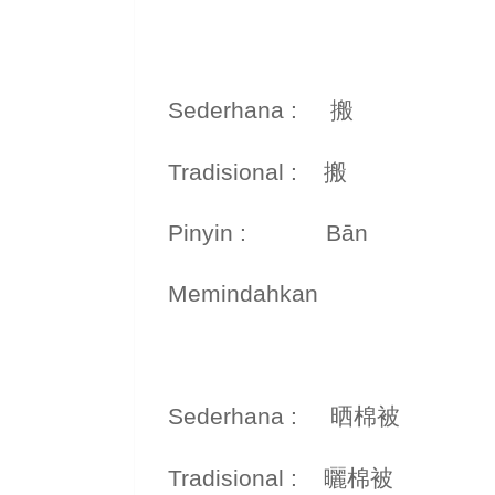
Sederhana : 搬
Tradisional : 搬
Pinyin : Bān
Memindahkan
Sederhana : 晒棉被
Tradisional : 曬棉被