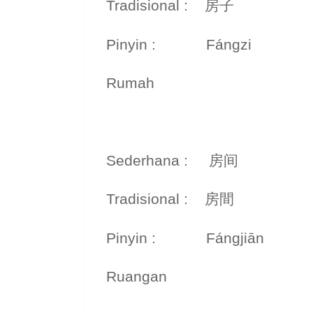
Tradisional : 房子
Pinyin : Fángzi
Rumah
Sederhana : 房间
Tradisional : 房間
Pinyin : Fángjiān
Ruangan