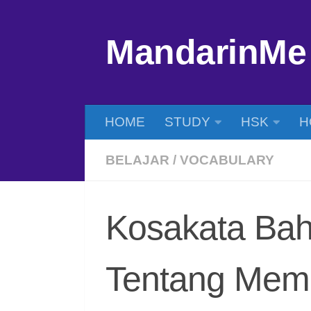
Skip to content
MandarinMe
HOME
STUDY
HSK
H
BELAJAR
/
VOCABULARY
Kosakata Ba
Tentang Mem