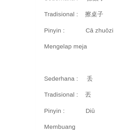
Tradisional : 擦桌子
Pinyin : Cā zhuōzi
Mengelap meja
Sederhana : 丢
Tradisional : 丟
Pinyin : Diū
Membuang