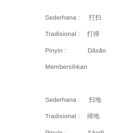
Sederhana : 打扫
Tradisional : 打掃
Pinyin : Dǎsǎo
Membersihkan
Sederhana : 扫地
Tradisional : 掃地
Pinyin : Sǎodì