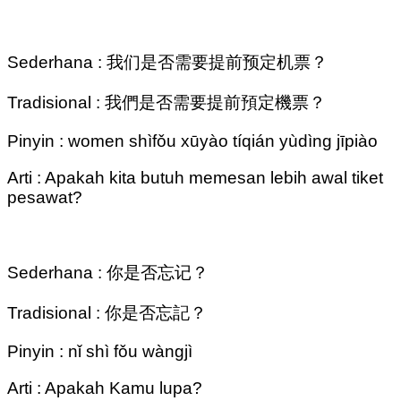
Sederhana : 我们是否需要提前预定机票？
Tradisional : 我們是否需要提前預定機票？
Pinyin : women shìfǒu xūyào tíqián yùdìng jīpiào
Arti : Apakah kita butuh memesan lebih awal tiket
pesawat?
Sederhana : 你是否忘记？
Tradisional : 你是否忘記？
Pinyin : nǐ shì fǒu wàngjì
Arti : Apakah Kamu lupa?