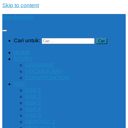
Skip to content
MandarinMe
Cari untuk:
HOME
STUDY
GRAMMAR
VOCABULARY
CONVERSATION
HSK
HSK 1
HSK 2
HSK 3
HSK 4
HSK 5
NEW HSK 1
NEW HSK 2