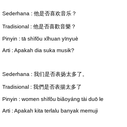
Sederhana : 他是否喜欢音乐？
Tradisional : 他是否喜歡音樂？
Pinyin : tā shìfǒu xǐhuan yīnyuè
Arti : Apakah dia suka musik?
Sederhana : 我们是否表扬太多了。
Tradisional : 我們是否表揚太多了
Pinyin : women shìfǒu biǎoyáng tài duō le
Arti : Apakah kita terlalu banyak memuji