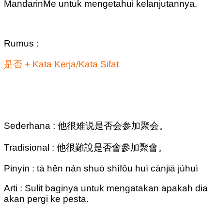
MandarinMe untuk mengetahui kelanjutannya.
Rumus :
是否 + Kata Kerja/Kata Sifat
Sederhana : 他很难说是否会参加聚会。
Tradisional : 他很難說是否會參加聚會。
Pinyin : tā hěn nán shuō shìfǒu huì cānjiā jùhuì
Arti : Sulit baginya untuk mengatakan apakah dia
akan pergi ke pesta.