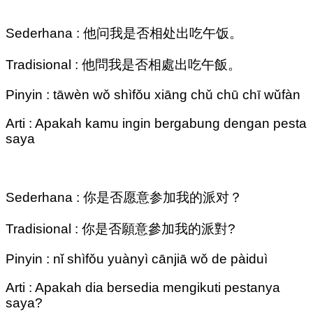
Sederhana : 他问我是否相处出吃午饭。
Tradisional : 他問我是否相處出吃午飯。
Pinyin : tāwèn wǒ shìfǒu xiāng chǔ chū chī wǔfàn
Arti : Apakah kamu ingin bergabung dengan pesta
saya
Sederhana : 你是否愿意参加我的派对？
Tradisional : 你是否願意參加我的派對?
Pinyin : nǐ shìfǒu yuànyì cānjiā wǒ de pàiduì
Arti : Apakah dia bersedia mengikuti pestanya
saya?