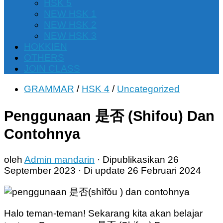
HSK 5
NEW HSK 1
NEW HSK 2
NEW HSK 3
HOKKIEN
OTHERS
JOIN CLASS
GRAMMAR
/
HSK 4
/
Uncategorized
Penggunaan 是否 (Shifou) Dan
Contohnya
oleh
Admin mandarin
· Dipublikasikan
26
September 2023
· Di update
26 Februari 2024
Halo teman-teman! Sekarang kita akan belajar