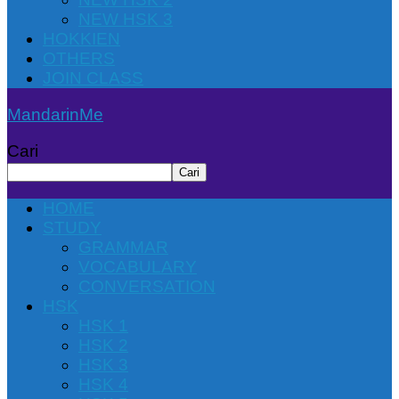
NEW HSK 3
HOKKIEN
OTHERS
JOIN CLASS
MandarinMe
Cari
Cari
HOME
STUDY
GRAMMAR
VOCABULARY
CONVERSATION
HSK
HSK 1
HSK 2
HSK 3
HSK 4