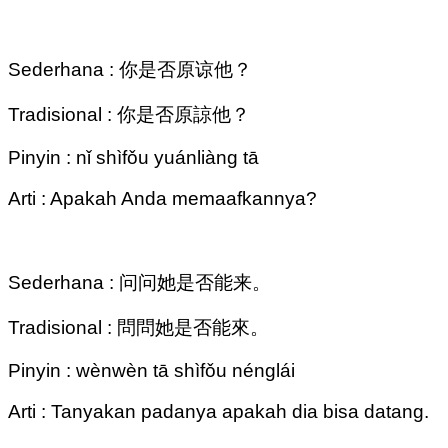
Sederhana : 你是否原谅他？
Tradisional : 你是否原諒他？
Pinyin : nǐ shìfǒu yuánliàng tā
Arti : Apakah Anda memaafkannya?
Sederhana : 问问她是否能来。
Tradisional : 問問她是否能來。
Pinyin : wènwèn tā shìfǒu nénglái
Arti : Tanyakan padanya apakah dia bisa datang.