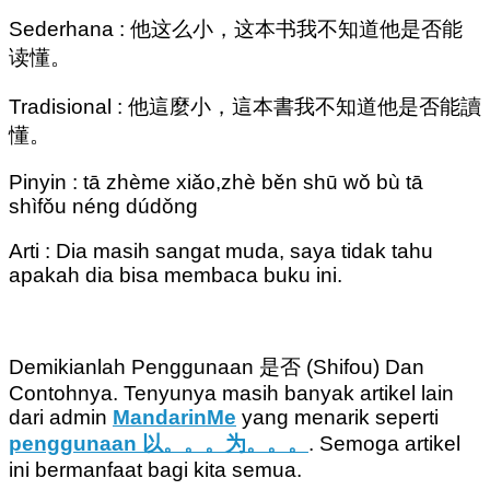
Sederhana : 他这么小，这本书我不知道他是否能
读懂。
Tradisional : 他這麼小，這本書我不知道他是否能讀
懂。
Pinyin : tā zhème xiǎo,zhè běn shū wǒ bù tā
shìfǒu néng dúdǒng
Arti : Dia masih sangat muda, saya tidak tahu
apakah dia bisa membaca buku ini.
Demikianlah Penggunaan 是否 (Shifou) Dan
Contohnya. Tenyunya masih banyak artikel lain
dari admin
MandarinMe
yang menarik seperti
penggunaan 以。。。为。。。
. Semoga artikel
ini bermanfaat bagi kita semua.