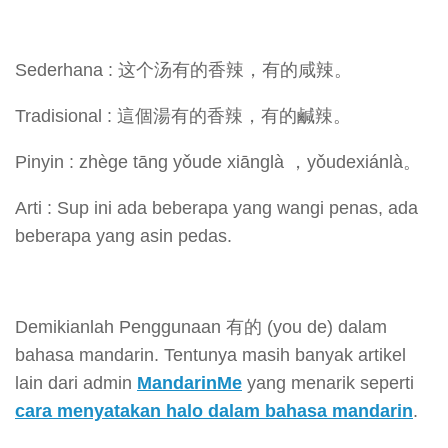
Sederhana : 这个汤有的香辣，有的咸辣。
Tradisional : 這個湯有的香辣，有的鹹辣。
Pinyin : zhège tāng yǒude xiānglà ，yǒudexiánlà。
Arti : Sup ini ada beberapa yang wangi penas, ada
beberapa yang asin pedas.
Demikianlah Penggunaan 有的 (you de) dalam
bahasa mandarin. Tentunya masih banyak artikel
lain dari admin
MandarinMe
yang menarik seperti
cara menyatakan halo dalam bahasa mandarin
.