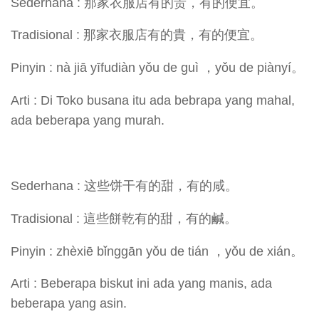
Sederhana : 那家衣服店有的贵，有的便宜。
Tradisional : 那家衣服店有的貴，有的便宜。
Pinyin : nà jiā yīfudiàn yǒu de guì ，yǒu de piànyí。
Arti : Di Toko busana itu ada bebrapa yang mahal,
ada beberapa yang murah.
Sederhana : 这些饼干有的甜，有的咸。
Tradisional : 這些餅乾有的甜，有的鹹。
Pinyin : zhèxiē bǐnggān yǒu de tián ，yǒu de xián。
Arti : Beberapa biskut ini ada yang manis, ada
beberapa yang asin.