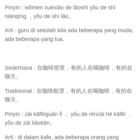
Pinyin : wǒmen xuéxiào de lǎoshī yǒu de shì
niánqīng ，yǒu de shì lǎo。
Arti : guru di sekolah kita ada beberapa yang muda,
ada beberapa yang tua.
Sederhana : 在咖啡馆里，有的人在喝咖啡，有的在
聊天。
Tradisional : 在咖啡館里，有的人在喝咖啡，有的在
聊天。
Pinyin : zài kāfēiguǎn lǐ ， yǒu de rénzài hē kāfēi ，
yǒu de zài liáotiān。
Arti : di dalam kafe, ada beberapa orang yang