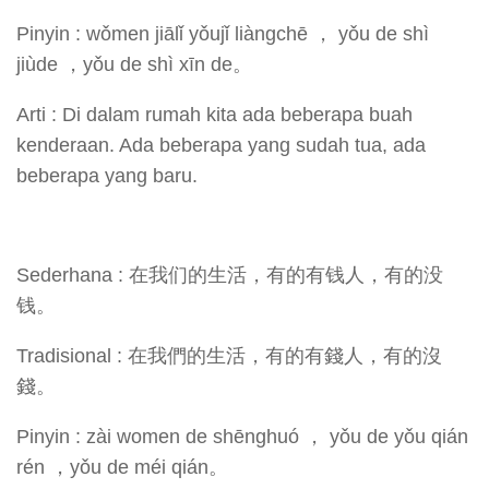
Pinyin : wǒmen jiālǐ yǒujǐ liàngchē ， yǒu de shì
jiùde ，yǒu de shì xīn de。
Arti : Di dalam rumah kita ada beberapa buah
kenderaan. Ada beberapa yang sudah tua, ada
beberapa yang baru.
Sederhana : 在我们的生活，有的有钱人，有的没
钱。
Tradisional : 在我們的生活，有的有錢人，有的沒
錢。
Pinyin : zài women de shēnghuó ， yǒu de yǒu qián
rén ，yǒu de méi qián。