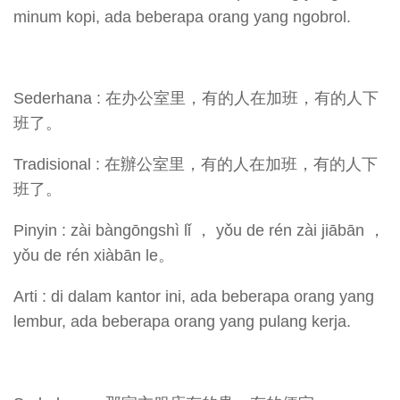
minum kopi, ada beberapa orang yang ngobrol.
Sederhana : 在办公室里，有的人在加班，有的人下
班了。
Tradisional : 在辦公室里，有的人在加班，有的人下
班了。
Pinyin : zài bàngōngshì lǐ ， yǒu de rén zài jiābān ，
yǒu de rén xiàbān le。
Arti : di dalam kantor ini, ada beberapa orang yang
lembur, ada beberapa orang yang pulang kerja.