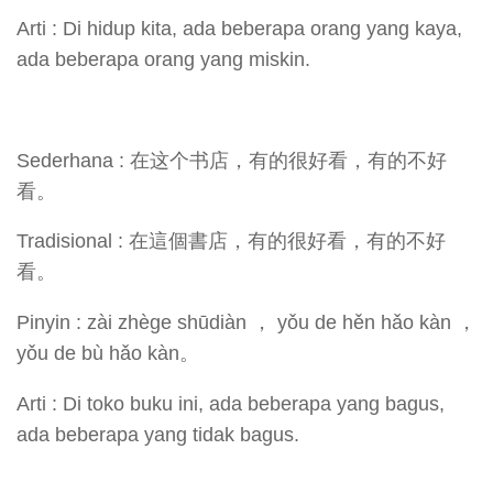
Arti : Di hidup kita, ada beberapa orang yang kaya,
ada beberapa orang yang miskin.
Sederhana : 在这个书店，有的很好看，有的不好
看。
Tradisional : 在這個書店，有的很好看，有的不好
看。
Pinyin : zài zhège shūdiàn ， yǒu de hěn hǎo kàn ，
yǒu de bù hǎo kàn。
Arti : Di toko buku ini, ada beberapa yang bagus,
ada beberapa yang tidak bagus.