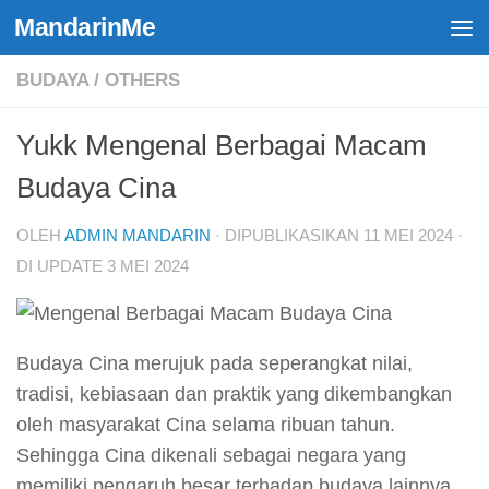
MandarinMe
Skip to content
BUDAYA
/
OTHERS
Yukk Mengenal Berbagai Macam
Budaya Cina
OLEH
ADMIN MANDARIN
· DIPUBLIKASIKAN
11 MEI 2024
·
DI UPDATE
3 MEI 2024
Budaya Cina merujuk pada seperangkat nilai,
tradisi, kebiasaan dan praktik yang dikembangkan
oleh masyarakat Cina selama ribuan tahun.
Sehingga Cina dikenali sebagai negara yang
memiliki pengaruh besar terhadap budaya lainnya.