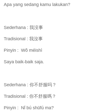
Apa yang sedang kamu lakukan?
Sederhana : 我没事
Tradisional : 我沒事
Pinyin : Wǒ méishì
Saya baik-baik saja.
Sederhana : 你不舒服吗？
Tradisional : 你不舒服嗎？
Pinyin : Nǐ bú shūfú ma?