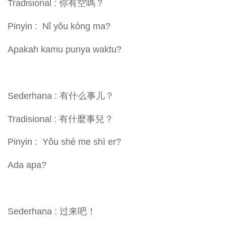
Tradisional : 你有空嗎？
Pinyin : Nǐ yǒu kòng ma?
Apakah kamu punya waktu?
Sederhana : 有什么事儿？
Tradisional : 有什麼事兒？
Pinyin : Yǒu shé me shì er?
Ada apa?
Sederhana : 过来吧！