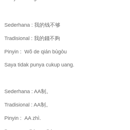
Sederhana : 我的钱不够
Tradisional : 我的錢不夠
Pinyin : Wǒ de qián bùgòu
Saya tidak punya cukup uang.
Sederhana : AA制。
Tradisional : AA制。
Pinyin : AA zhì.