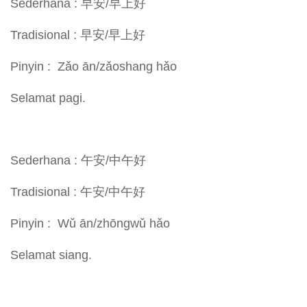
Sederhana : 早安/早上好
Tradisional : 早安/早上好
Pinyin : Zǎo ān/zǎoshang hǎo
Selamat pagi.
Sederhana : 午安/中午好
Tradisional : 午安/中午好
Pinyin : Wǔ ān/zhōngwǔ hǎo
Selamat siang.