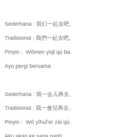
Sederhana : 我们一起去吧。
Tradisional : 我們一起去吧。
Pinyin : Wǒmen yīqǐ qù ba.
Ayo pergi bersama.
Sederhana : 我一会儿再去。
Tradisional : 我一會兒再去。
Pinyin : Wǒ yīhuǐ’er zài qù.
Aku akan ke sana nanti.