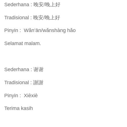
Sederhana : 晚安/晚上好
Tradisional : 晚安/晚上好
Pinyin : Wǎn’ān/wǎnshàng hǎo
Selamat malam.
Sederhana : 谢谢
Tradisional : 謝謝
Pinyin : Xièxiè
Terima kasih