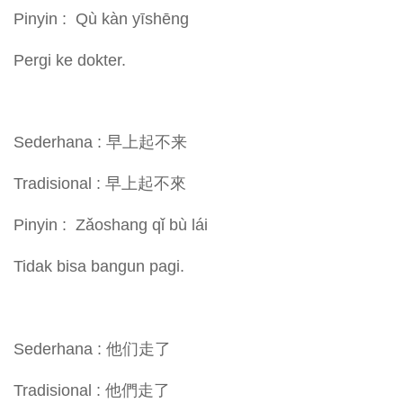
Pinyin : Qù kàn yīshēng
Pergi ke dokter.
Sederhana : 早上起不来
Tradisional : 早上起不來
Pinyin : Zǎoshang qǐ bù lái
Tidak bisa bangun pagi.
Sederhana : 他们走了
Tradisional : 他們走了