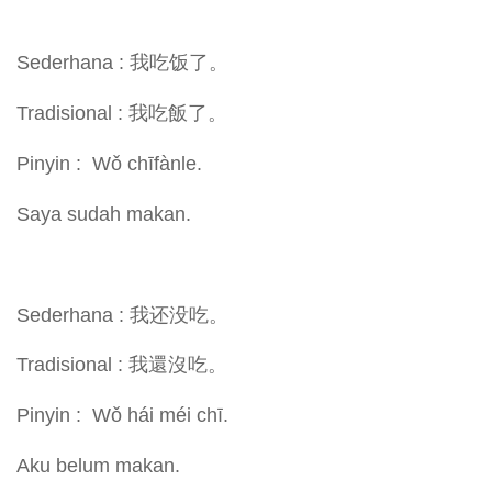
Sederhana : 我吃饭了。
Tradisional : 我吃飯了。
Pinyin : Wǒ chīfànle.
Saya sudah makan.
Sederhana : 我还没吃。
Tradisional : 我還沒吃。
Pinyin : Wǒ hái méi chī.
Aku belum makan.