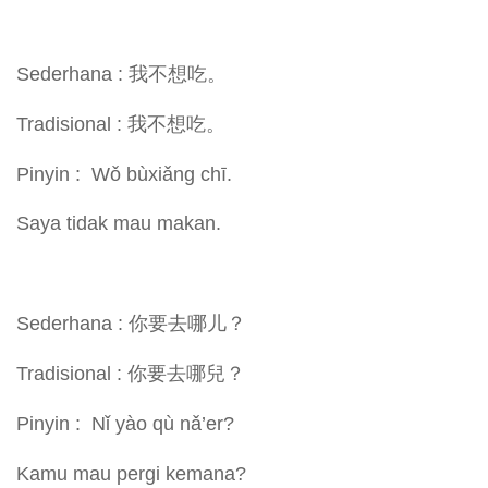
Sederhana : 我不想吃。
Tradisional : 我不想吃。
Pinyin : Wǒ bùxiǎng chī.
Saya tidak mau makan.
Sederhana : 你要去哪儿？
Tradisional : 你要去哪兒？
Pinyin : Nǐ yào qù nǎ’er?
Kamu mau pergi kemana?