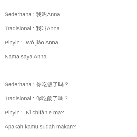
Sederhana : 我叫Anna
Tradisional : 我叫Anna
Pinyin : Wǒ jiào Anna
Nama saya Anna
Sederhana : 你吃饭了吗？
Tradisional : 你吃飯了嗎？
Pinyin : Nǐ chīfànle ma?
Apakah kamu sudah makan?