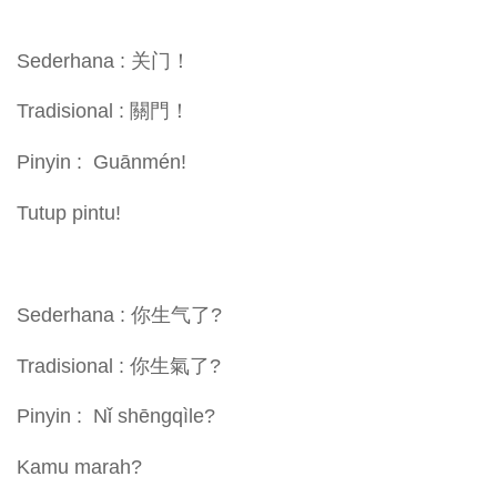
Sederhana : 关门！
Tradisional : 關門！
Pinyin : Guānmén!
Tutup pintu!
Sederhana : 你生气了?
Tradisional : 你生氣了?
Pinyin : Nǐ shēngqìle?
Kamu marah?