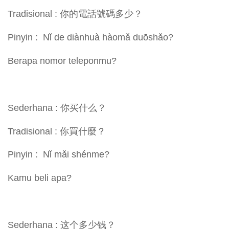
Tradisional : 你的電話號碼多少？
Pinyin : Nǐ de diànhuà hàomǎ duōshǎo?
Berapa nomor teleponmu?
Sederhana : 你买什么？
Tradisional : 你買什麼？
Pinyin : Nǐ mǎi shénme?
Kamu beli apa?
Sederhana : 这个多少钱？