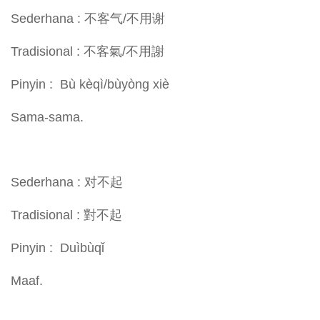
Sederhana : 不客气/不用谢
Tradisional : 不客氣/不用謝
Pinyin : Bù kèqì/bùyòng xiè
Sama-sama.
Sederhana : 对不起
Tradisional : 對不起
Pinyin : Duìbùqǐ
Maaf.