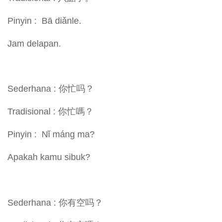
Pinyin : Bā diǎnle.
Jam delapan.
Sederhana : 你忙吗？
Tradisional : 你忙嗎？
Pinyin : Nǐ máng ma?
Apakah kamu sibuk?
Sederhana : 你有空吗？