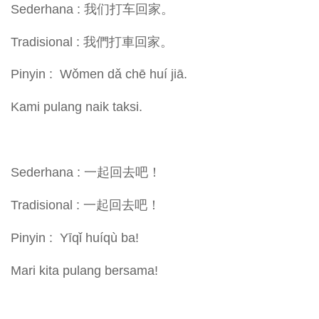
Sederhana : 我们打车回家。
Tradisional : 我們打車回家。
Pinyin : Wǒmen dǎ chē huí jiā.
Kami pulang naik taksi.
Sederhana : 一起回去吧！
Tradisional : 一起回去吧！
Pinyin : Yīqǐ huíqù ba!
Mari kita pulang bersama!