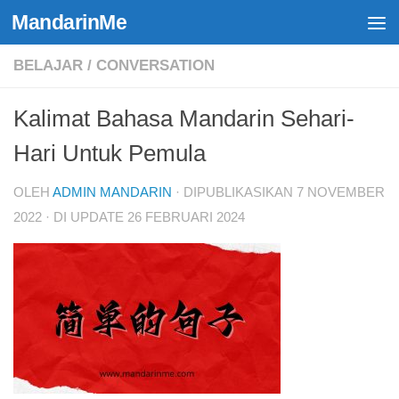
MandarinMe
Skip to content
BELAJAR
/
CONVERSATION
Kalimat Bahasa Mandarin Sehari-
Hari Untuk Pemula
OLEH
ADMIN MANDARIN
· DIPUBLIKASIKAN
7 NOVEMBER
2022
· DI UPDATE
26 FEBRUARI 2024