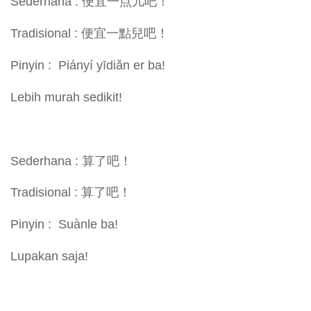
Sederhana : 便宜一点儿吧！
Tradisional : 便宜一點兒吧！
Pinyin : Piányí yīdiǎn er ba!
Lebih murah sedikit!
Sederhana : 算了吧！
Tradisional : 算了吧！
Pinyin : Suànle ba!
Lupakan saja!