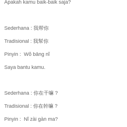
Apakah kamu baik-baik saja?
Sederhana : 我帮你
Tradisional : 我幫你
Pinyin : Wǒ bāng nǐ
Saya bantu kamu.
Sederhana : 你在干嘛？
Tradisional : 你在幹嘛？
Pinyin : Nǐ zài gàn ma?