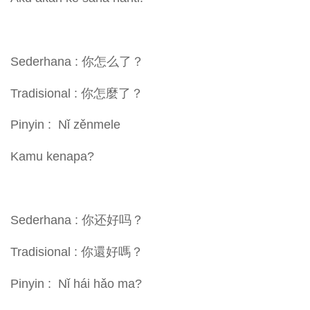
Sederhana : 你怎么了？
Tradisional : 你怎麼了？
Pinyin : Nǐ zěnmele
Kamu kenapa?
Sederhana : 你还好吗？
Tradisional : 你還好嗎？
Pinyin : Nǐ hái hǎo ma?