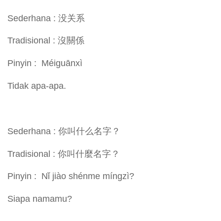
Sederhana : 没关系
Tradisional : 沒關係
Pinyin : Méiguānxì
Tidak apa-apa.
Sederhana : 你叫什么名字？
Tradisional : 你叫什麼名字？
Pinyin : Nǐ jiào shénme míngzì?
Siapa namamu?