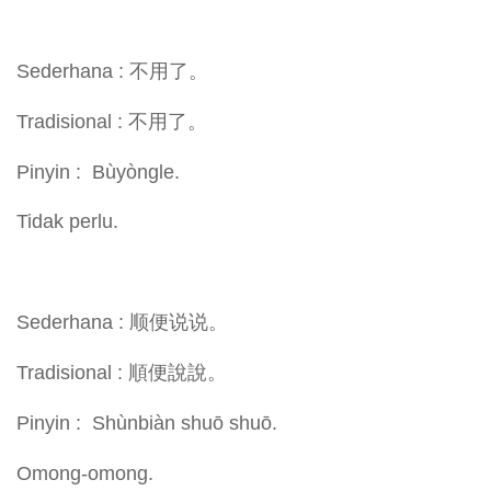
Sederhana : 不用了。
Tradisional : 不用了。
Pinyin : Bùyòngle.
Tidak perlu.
Sederhana : 顺便说说。
Tradisional : 順便說說。
Pinyin : Shùnbiàn shuō shuō.
Omong-omong.