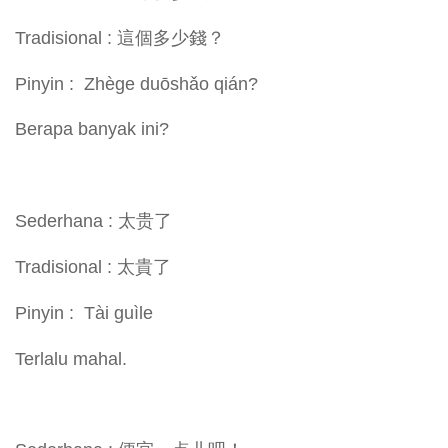
Tradisional : 這個多少錢？
Pinyin : Zhège duōshǎo qián?
Berapa banyak ini?
Sederhana : 太贵了
Tradisional : 太貴了
Pinyin : Tài guìle
Terlalu mahal.