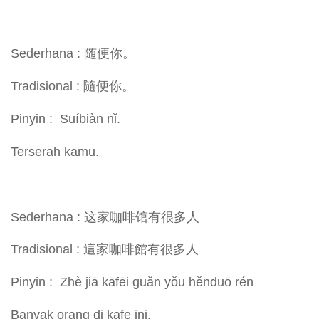
Sederhana : 随便你。
Tradisional : 隨便你。
Pinyin : Suíbiàn nǐ.
Terserah kamu.
Sederhana : 这家咖啡馆有很多人
Tradisional : 這家咖啡館有很多人
Pinyin : Zhè jiā kāfēi guǎn yǒu hěnduō rén
Banyak orang di kafe ini.