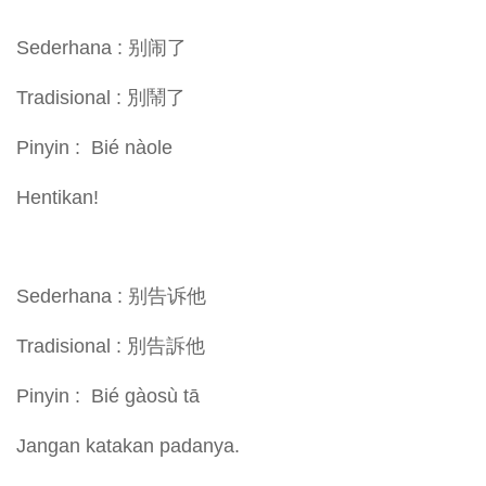
Sederhana : 别闹了
Tradisional : 別鬧了
Pinyin : Bié nàole
Hentikan!
Sederhana : 别告诉他
Tradisional : 別告訴他
Pinyin : Bié gàosù tā
Jangan katakan padanya.