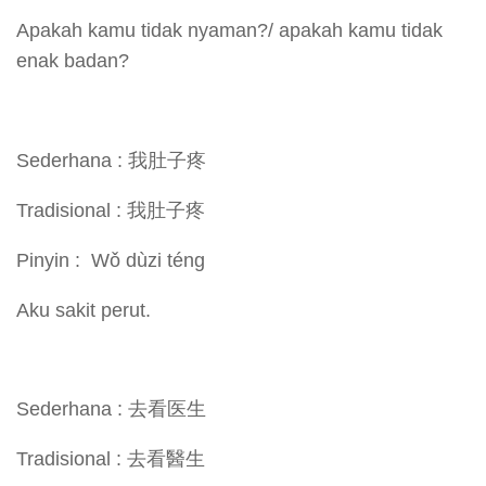
Apakah kamu tidak nyaman?/ apakah kamu tidak
enak badan?
Sederhana : 我肚子疼
Tradisional : 我肚子疼
Pinyin : Wǒ dùzi téng
Aku sakit perut.
Sederhana : 去看医生
Tradisional : 去看醫生