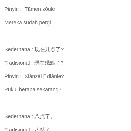
Pinyin : Tāmen zǒule
Mereka sudah pergi.
Sederhana : 现在几点了?
Tradisional : 現在幾點了?
Pinyin : Xiànzài jǐ diǎnle?
Pukul berapa sekarang?
Sederhana : 八点了。
Tradisional : 八點了。