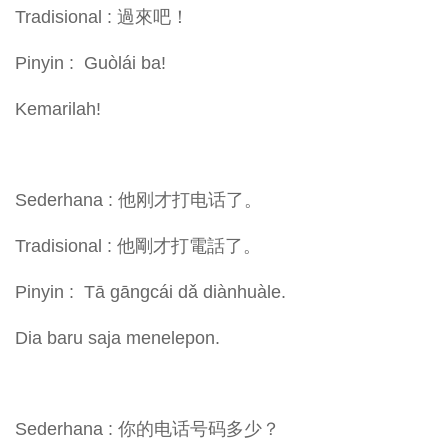
Tradisional : 過來吧！
Pinyin : Guòlái ba!
Kemarilah!
Sederhana : 他刚才打电话了。
Tradisional : 他剛才打電話了。
Pinyin : Tā gāngcái dǎ diànhuàle.
Dia baru saja menelepon.
Sederhana : 你的电话号码多少？