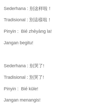
Sederhana : 别这样啦！
Tradisional : 別這樣啦！
Pinyin : Bié zhèyàng la!
Jangan begitu!
Sederhana : 别哭了!
Tradisional : 別哭了!
Pinyin : Bié kūle!
Jangan menangis!