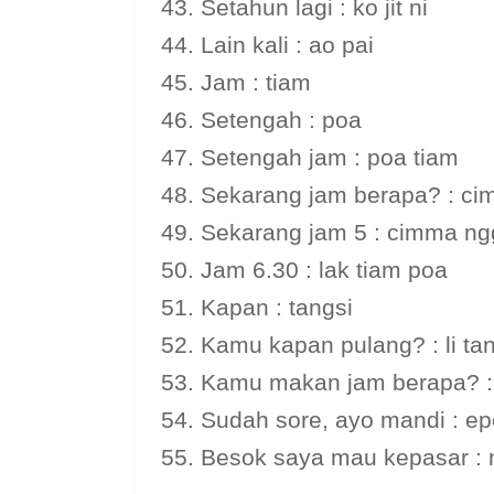
Setahun lagi : ko jit ni
Lain kali : ao pai
Jam : tiam
Setengah : poa
Setengah jam : poa tiam
Sekarang jam berapa? : ci
Sekarang jam 5 : cimma ng
Jam 6.30 : lak tiam poa
Kapan : tangsi
Kamu kapan pulang? : li tan
Kamu makan jam berapa? : l
Sudah sore, ayo mandi : epo 
Besok saya mau kepasar : m