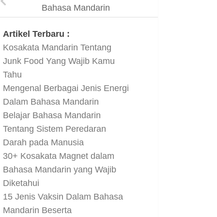
Bahasa Mandarin
Artikel Terbaru :
Kosakata Mandarin Tentang
Junk Food Yang Wajib Kamu
Tahu
Mengenal Berbagai Jenis Energi
Dalam Bahasa Mandarin
Belajar Bahasa Mandarin
Tentang Sistem Peredaran
Darah pada Manusia
30+ Kosakata Magnet dalam
Bahasa Mandarin yang Wajib
Diketahui
15 Jenis Vaksin Dalam Bahasa
Mandarin Beserta