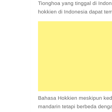
Tionghoa yang tinggal di Indo
hokkien di Indonesia dapat t
Bahasa Hokkien meskipun kede
mandarin tetapi berbeda deng