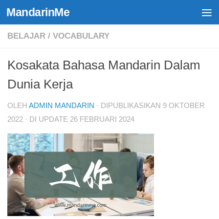
MandarinMe
Skip to content
BELAJAR
/
VOCABULARY
Kosakata Bahasa Mandarin Dalam
Dunia Kerja
OLEH
ADMIN MANDARIN
· DIPUBLIKASIKAN
9 OKTOBER
2022
· DI UPDATE
26 FEBRUARI 2024