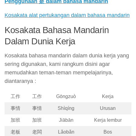
Penggunaan 是 dalam bahasa mandarin
Kosakata alat pertukangan dalam bahasa mandarin
Kosakata Bahasa Mandarin
Dalam Dunia Kerja
Kosakata bahasa mandarin dalam dunia kerja yang
sering digunakan, kami rangkum disini agar
memudahkan teman-teman mempelajarinya,
diantaranya :
工作
工作
Gōngzuò
Kerja
事情
事情
Shìqíng
Urusan
加班
加班
Jiābān
Kerja lembur
老板
老闆
Lǎobǎn
Bos