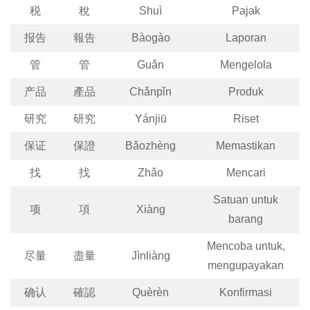
税
稅
Shuì
Pajak
报告
報告
Bàogào
Laporan
管
管
Guǎn
Mengelola
产品
產品
Chǎnpǐn
Produk
研究
研究
Yánjiū
Riset
保证
保證
Bǎozhèng
Memastikan
找
找
Zhǎo
Mencari
Satuan untuk
项
項
Xiàng
barang
Mencoba untuk,
尽量
盡量
Jìnliàng
mengupayakan
确认
確認
Quèrèn
Konfirmasi