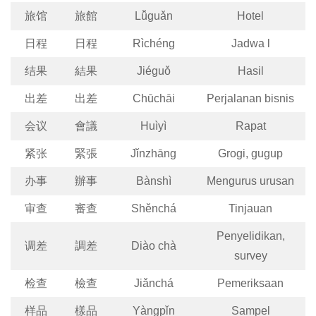
旅馆
旅館
Lǚguǎn
Hotel
日程
日程
Rìchéng
Jadwa l
结果
結果
Jiéguǒ
Hasil
出差
出差
Chūchāi
Perjalanan bisnis
会议
會議
Huìyì
Rapat
紧张
緊張
Jǐnzhāng
Grogi, gugup
办事
辦事
Bànshì
Mengurus urusan
审查
審查
Shěnchá
Tinjauan
Penyelidikan,
调差
調差
Diào chà
survey
检查
檢查
Jiǎnchá
Pemeriksaan
样品
樣品
Yàngpǐn
Sampel