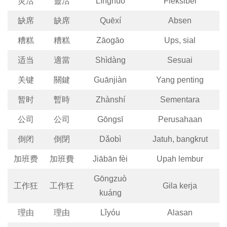
灵活
靈活
Línghuó
Fleksibel
缺席
缺席
Quēxí
Absen
糟糕
糟糕
Zāogāo
Ups, sial
适当
適當
Shìdàng
Sesuai
关键
關鍵
Guānjiàn
Yang penting
暂时
暫時
Zhànshí
Sementara
公司
公司
Gōngsī
Perusahaan
倒闭
倒閉
Dǎobì
Jatuh, bangkrut
加班费
加班費
Jiābān fèi
Upah lembur
Gōngzuò
工作狂
工作狂
Gila kerja
kuáng
理由
理由
Lǐyóu
Alasan