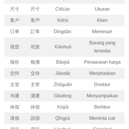
尺寸
尺寸
Chǐcùn
Ukuran
客户
客戶
Kèhù
Klien
订单
訂單
Dìngdān
Memesan
Barang yang
现货
現貨
Xiànhuò
tersedia
报价
報價
Bàojià
Penawaran harga
交待
交待
Jiāodài
Menjelaskan
主管
主管
Zhǔguǎn
Direktur
沟通
溝通
Gōutōng
Menyampaikan
休假
休假
Xiūjià
Berlibur
请假
請假
Qǐngjià
Meminta cuti