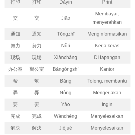
打印
打印
Dǎyìn
Print
Membayar,
交
交
Jiāo
menyerahkan
通知
通知
Tōngzhī
Menginformasikan
努力
努力
Nǔlì
Kerja keras
现场
現場
Xiànchǎng
Di lapangan
办公室
辦公室
Bàngōngshì
Kantor
帮
幫
Bāng
Tolong, membantu
弄
弄
Nòng
Mengerjakan
要
要
Yào
Ingin
完成
完成
Wánchéng
Menyelesaikan
解决
解決
Jiějué
Menyelesaikan