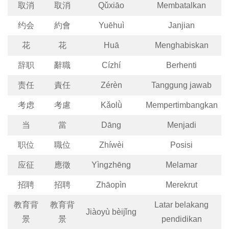
取消
取消
Qǔxiāo
Membatalkan
约会
約會
Yuēhuì
Janjian
花
花
Huā
Menghabiskan
辞职
辭職
Cízhí
Berhenti
责任
責任
Zérèn
Tanggung jawab
考虑
考慮
Kǎolǜ
Mempertimbangkan
当
當
Dāng
Menjadi
职位
職位
Zhíwèi
Posisi
应征
應徵
Yìngzhēng
Melamar
招聘
招聘
Zhāopìn
Merekrut
教育背
教育背
Latar belakang
Jiàoyù bèijǐng
景
景
pendidikan