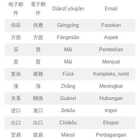
电子邮
電子郵
Diànzǐ yóujiàn
Email
件
件
供应
供應
Gōngyìng
Pasokan
方面
方面
Fāngmiàn
Aspek
买
買
Mǎi
Pembelian
卖
賣
Mài
Menjual
复杂
複雜
Fùzá
Kompleks, rumit
涨
漲
Zhǎng
Meningkat
关系
關係
Guānxì
Hubungan
进口
進口
Jìnkǒu
Impor
出口
出口
Chūkǒu
Ekspor
贸易
貿易
Màoyì
Perdagangan