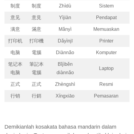
制度
制度
Zhìdù
Sistem
意见
意見
Yìjiàn
Pendapat
满意
滿意
Mǎnyì
Memuaskan
打印机
打印機
Dǎyìnjī
Printer
电脑
電腦
Diànnǎo
Komputer
笔记本
筆記本
Bǐjìběn
Laptop
电脑
電腦
diànnǎo
正式
正式
Zhèngshì
Resmi
行销
行銷
Xíngxiāo
Pemasaran
Demikianlah kosakata bahasa mandarin dalam