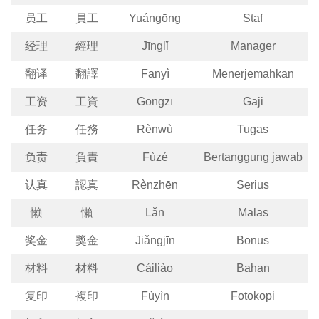
员工
員工
Yuángōng
Staf
经理
經理
Jīnglǐ
Manager
翻译
翻譯
Fānyì
Menerjemahkan
工资
工資
Gōngzī
Gaji
任务
任務
Rènwù
Tugas
负责
負責
Fùzé
Bertanggung jawab
认真
認真
Rènzhēn
Serius
懒
懶
Lǎn
Malas
奖金
獎金
Jiǎngjīn
Bonus
材料
材料
Cáiliào
Bahan
复印
複印
Fùyìn
Fotokopi