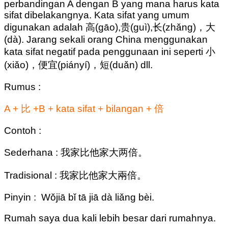
perbandingan A dengan B yang mana harus kata
sifat dibelakangnya. Kata sifat yang umum
digunakan adalah 高(gāo),贵(guì),长(zhǎng)，大
(dà). Jarang sekali orang China menggunakan
kata sifat negatif pada penggunaan ini seperti 小
(xiǎo)，便宜(piányí)，短(duǎn) dll.
Rumus :
A + 比 +B + kata sifat + bilangan + 倍
Contoh :
Sederhana : 我家比他家大两倍。
Tradisional : 我家比他家大兩倍。
Pinyin : Wǒjiā bǐ tā jiā dà liǎng bèi.
Rumah saya dua kali lebih besar dari rumahnya.