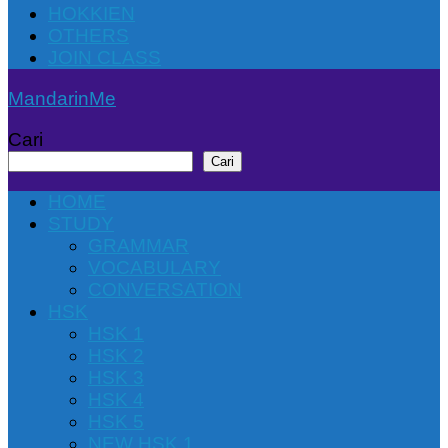
HOKKIEN
OTHERS
JOIN CLASS
MandarinMe
Cari
Cari
HOME
STUDY
GRAMMAR
VOCABULARY
CONVERSATION
HSK
HSK 1
HSK 2
HSK 3
HSK 4
HSK 5
NEW HSK 1