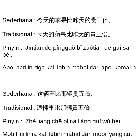
Sederhana : 今天的苹果比昨天的贵三倍。
Tradisional : 今天的蘋果比昨天的貴三倍。
Pinyin : Jīntiān de píngguǒ bǐ zuótiān de guì sān
bèi.
Apel hari ini tiga kali lebih mahal dari apel kemarin.
Sederhana : 这辆车比那辆贵五倍。
Tradisional : 這輛車比那輛貴五倍。
Pinyin : Zhè liàng chē bǐ nà liàng guì wǔ bèi.
Mobil ini lima kali lebih mahal dari mobil yang itu.