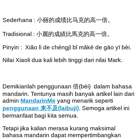
Sederhana : 小丽的成绩比马克的高一倍。
Tradisional : 小麗的成績比馬克的高一倍。
Pinyin : Xiǎo lì de chéngjī bǐ mǎkè de gāo yī bèi.
Nilai Xiaoli dua kali lebih tinggi dari nilai Mark.
Demikianlah penggunaan 倍(bèi) dalam bahasa
mandarin. Tentunya masih banyak artikel lain dari
admin
MandarinMe
yang menarik seperti
penggunaan 来不及(laibuji)
. Semoga artikel ini
bermanfaat bagi kita semua.
Tetapi jika kalian merasa kurang maksimal
bahasa mandarin dapat mempertimbangkan