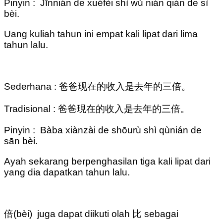
Pinyin : Jīnnián de xuéfèi shì wǔ nián qián de sì
bèi.
Uang kuliah tahun ini empat kali lipat dari lima
tahun lalu.
Sederhana : 爸爸现在的收入是去年的三倍。
Tradisional : 爸爸現在的收入是去年的三倍。
Pinyin : Bàba xiànzài de shōurù shì qùnián de
sān bèi.
Ayah sekarang berpenghasilan tiga kali lipat dari
yang dia dapatkan tahun lalu.
倍(bèi) juga dapat diikuti olah 比 sebagai