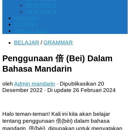
NEW HSK 2
NEW HSK 3
HOKKIEN
OTHERS
JOIN CLASS
BELAJAR
/
GRAMMAR
Penggunaan 倍 (Bei) Dalam
Bahasa Mandarin
oleh
Admin mandarin
· Dipublikasikan
20
Desember 2022
· Di update
26 Februari 2024
Halo teman-teman! Kali ini kita akan belajar
tentang penggunaan 倍(bèi) dalam bahasa
mandarin. 倍(bèi) digunakan untuk menyatakan