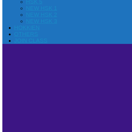
HSK 5
NEW HSK 1
NEW HSK 2
NEW HSK 3
HOKKIEN
OTHERS
JOIN CLASS