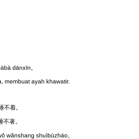
。
。
é bàbà dānxīn。
nya, membuat ayah khawatir.
上睡不着。
上睡不著。
àidéwǒ wǎnshang shuìbùzháo。