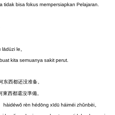
ya tidak bisa fokus mempersiapkan Pelajaran.
。
。
 lādùzi le。
uat kita semuanya sakit perut.
我任何东西都还没准备。
我任何東西都還沒準備。
āi ， hàidéwǒ rèn hédōng xīdū háiméi zhǔnbèi。