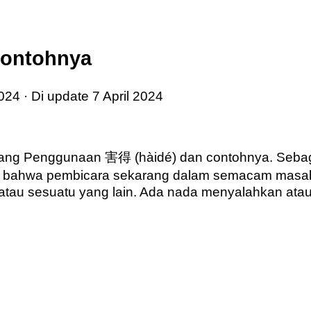
Contohnya
2024
· Di update
7 April 2024
entang Penggunaan 害得 (hàidé) dan contohnya. Seba
 bahwa pembicara sekarang dalam semacam masala
 atau sesuatu yang lain. Ada nada menyalahkan ata