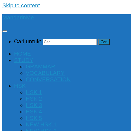
Skip to content
MandarinMe
Cari untuk:
HOME
STUDY
GRAMMAR
VOCABULARY
CONVERSATION
HSK
HSK 1
HSK 2
HSK 3
HSK 4
HSK 5
NEW HSK 1
NEW HSK 2