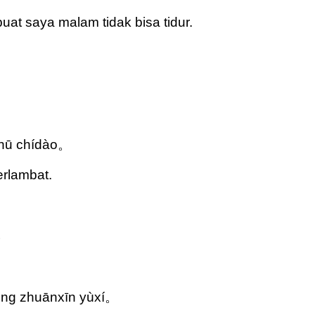
uat saya malam tidak bisa tidur.
īhū chídào。
erlambat.
。
。
éng zhuānxīn yùxí。