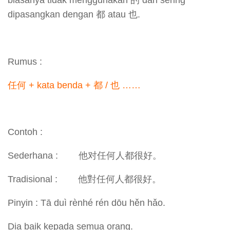
biasanya tidak menggunakan 的 dan sering
dipasangkan dengan 都 atau 也.
Rumus :
任何 + kata benda + 都 / 也 ……
Contoh :
Sederhana : 他对任何人都很好。
Tradisional : 他對任何人都很好。
Pinyin : Tā duì rènhé rén dōu hěn hǎo.
Dia baik kepada semua orang.