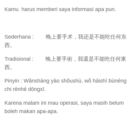
Kamu harus memberi saya informasi apa pun.
Sederhana : 晚上要手术，我还是不能吃任何东
西。
Tradisional : 晚上要手術，我還是不能吃任何東
西。
Pinyin : Wǎnshàng yào shǒushù, wǒ háishì bùnéng
chi rènhé dōngxī.
Karena malam ini mau operasi, saya masih belum
boleh makan apa-apa.