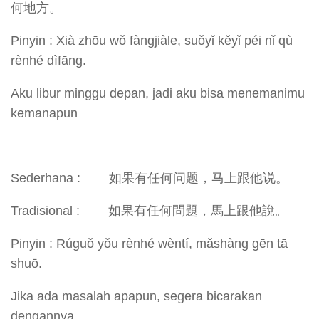
何地方。
Pinyin : Xià zhōu wǒ fàngjiàle, suǒyǐ kěyǐ péi nǐ qù
rènhé dìfāng.
Aku libur minggu depan, jadi aku bisa menemanimu
kemanapun
Sederhana : 如果有任何问题，马上跟他说。
Tradisional : 如果有任何問題，馬上跟他說。
Pinyin : Rúguǒ yǒu rènhé wèntí, mǎshàng gēn tā
shuō.
Jika ada masalah apapun, segera bicarakan
dengannya.