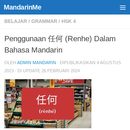
MandarinMe
Skip to content
BELAJAR
/
GRAMMAR
/
HSK 4
Penggunaan 任何 (Renhe) Dalam
Bahasa Mandarin
OLEH
ADMIN MANDARIN
· DIPUBLIKASIKAN
4 AGUSTUS
2023
· DI UPDATE
26 FEBRUARI 2024