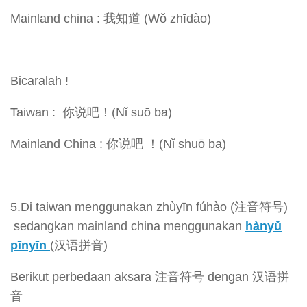
Mainland china : 我知道 (Wǒ zhīdào)
Bicaralah !
Taiwan : 你说吧！(Nǐ suō ba)
Mainland China : 你说吧 ！(Nǐ shuō ba)
5.Di taiwan menggunakan zhùyīn fúhào (注音符号)
sedangkan mainland china menggunakan
hànyǔ
pīnyīn
(汉语拼音)
Berikut perbedaan aksara 注音符号 dengan 汉语拼
音