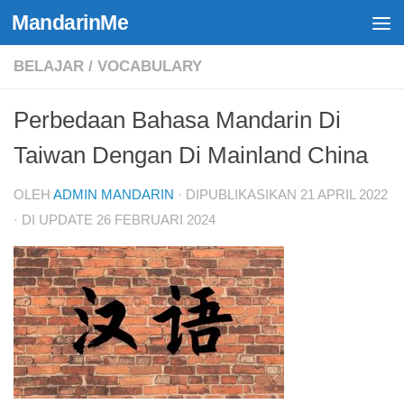
MandarinMe
Skip to content
BELAJAR
/
VOCABULARY
Perbedaan Bahasa Mandarin Di
Taiwan Dengan Di Mainland China
OLEH
ADMIN MANDARIN
· DIPUBLIKASIKAN
21 APRIL 2022
· DI UPDATE
26 FEBRUARI 2024