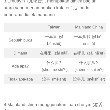
3.Erhuayin (儿化音) , merupakan dialek bagian
utara yang menambahkan kata er “儿“ pada
beberapa dialek mandarin.
Taiwan
Mainland China
一本書 (yī
一本儿书 (yī běn
Sebuah buku
běnshū)
er shū)
Dimana
在哪里 (zài nǎlǐ)
在哪儿 (zài nǎ’er)
什么事？
什么事儿？
Ada apa?
(shénme shì? )
(shénme shì er?)
Tidak apa-apa
没事 (méishì)
没事儿 (méishì er)
4.Mainland china menggunakan juǎn shé yīn (卷舌