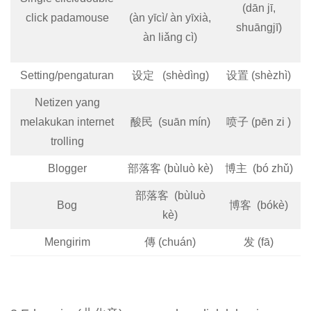
(dān jī,
click padamouse
(àn yīcì/ àn yīxià,
shuāngjī)
àn liǎng cì)
Setting/pengaturan
设定 (shèdìng)
设置 (shèzhì)
Netizen yang
melakukan internet
酸民 (suān mín)
喷子 (pēn zi )
trolling
Blogger
部落客 (bùluò kè)
博主 (bó zhǔ)
部落客 (bùluò
Bog
博客 (bókè)
kè)
Mengirim
傳 (chuán)
发 (fā)