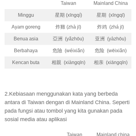
Taiwan
Mainland China
Minggu
星期 (xīngqí)
星期 (xīngqī)
Ayam goreng
炸雞 (zhà jī)
炸鸡 (zhá jī)
Benua asia
亞洲 (yǎzhōu)
亚洲 (yàzhōu)
Berbahaya
危險 (wéixiǎn)
危险 (wēixiǎn)
Kencan buta
相親 (xiàngqīn)
相亲 (xiāngqīn)
2.Kebiasaan menggunakan kata yang berbeda
antara di Taiwan dengan di Mainland China. Seperti
pada fungsi atau tombol yang kita gunakan pada
sosial media atau aplikasi
Taiwan
Mainland china