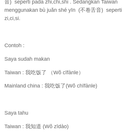
音) seperti pada zhi,chi,shi . Sedangkan Taiwan
menggunakan bù juǎn shé yīn (不卷舌音) seperti
zi,ci,si.
Contoh :
Saya sudah makan
Taiwan : 我吃饭了 （Wǒ cīfànle）
Mainland china : 我吃饭了(Wǒ chīfànle)
Saya tahu
Taiwan : 我知道 (Wǒ zīdào)