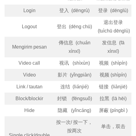
Login
登入 (dēngrù)
登录 (dēnglù)
退出登录
Logout
登出 (dēng chū)
(tuìchū dēnglù)
傳信息 (chuán
发信息 (fā
Mengirim pesan
xìnxī)
xìnxī)
Video call
视讯 (shìxùn)
视频 (shìpín)
Video
影片 (yǐngpiàn)
视频 (shìpín)
Link / tautan
连结 (liánjié)
链接 (liànjiē)
Block/blockir
封锁 (fēngsuǒ)
拉黑 (lā hēi)
Hide
隐藏 (yǐncáng)
屏蔽 (píngbì )
按一次/ 按一下，
单击，双击
按两次
Single click/double