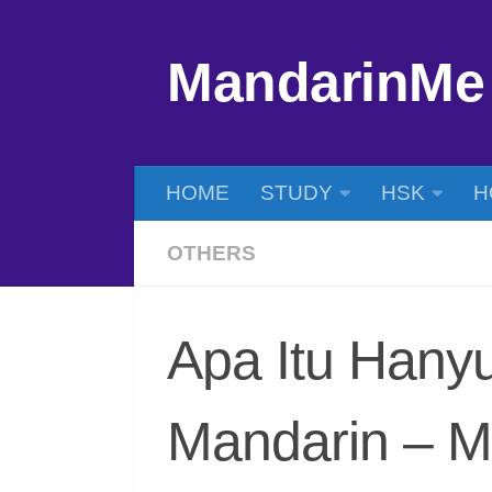
Skip to content
MandarinMe
HOME
STUDY
HSK
H
OTHERS
Apa Itu Hany
Mandarin – 